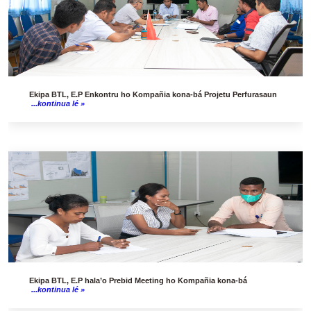
Ekipa BTL, E.P Enkontru ho Kompañia kona-bá Projetu Perfurasaun
...kontinua lé »
Ekipa BTL, E.P hala’o Prebid Meeting ho Kompañia kona-bá
...kontinua lé »