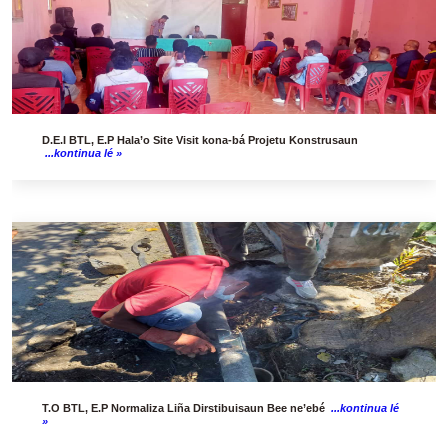
D.E.I BTL, E.P Hala’o Site Visit kona-bá Projetu Konstrusaun
...kontinua lé »
T.O BTL, E.P Normaliza Liña Dirstibuisaun Bee ne’ebé
...kontinua lé
»