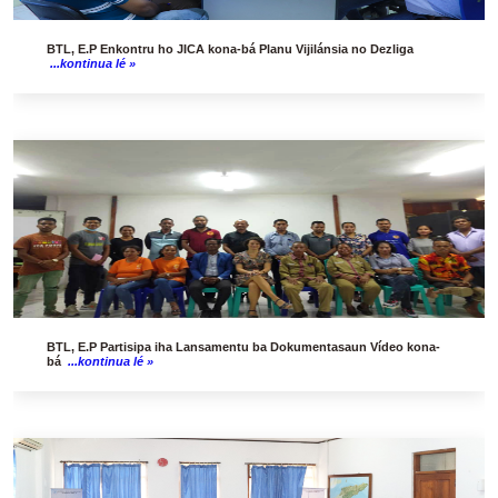
BTL, E.P Enkontru ho JICA kona-bá Planu Vijilánsia no Dezliga
...kontinua lé »
BTL, E.P Partisipa iha Lansamentu ba Dokumentasaun Vídeo kona-
bá
...kontinua lé »