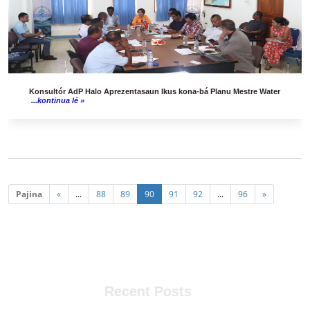
Konsultór AdP Halo Aprezentasaun Ikus kona-bá Planu Mestre Water
...kontinua lé »
Pajina
«
...
88
89
90
91
92
...
96
»
Recent Posts