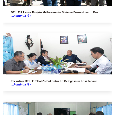
BTL, E.P Lansa Projetu Melloramentu Sistema Fornesimentu Bee
...kontinua lé »
Ezekutivu BTL, E.P Hala’o Enkontru ho Delegasaun hosi Japaun
...kontinua lé »