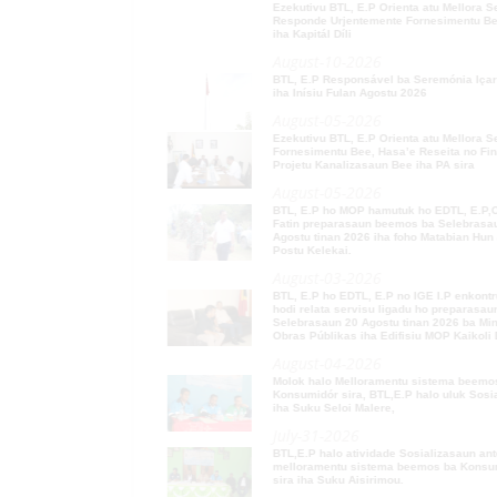
Ezekutivu BTL, E.P Orienta atu Mellora Servisu no
Responde Urjentemente Fornesimentu Bee Moos
iha Kapitál Díli
August-10-2026
BTL, E.P Responsável ba Seremónia Içar Bandeira
iha Inísiu Fulan Agostu 2026
August-05-2026
Ezekutivu BTL, E.P Orienta atu Mellora Servisu
Fornesimentu Bee, Hasa’e Reseita no Finaliza
Projetu Kanalizasaun Bee iha PA sira
August-05-2026
BTL, E.P ho MOP hamutuk ho EDTL, E.P,Observa
Fatin preparasaun beemos ba Selebrasaun 20
Agostu tinan 2026 iha foho Matabian Hun area
Postu Kelekai.
August-03-2026
BTL, E.P ho EDTL, E.P no IGE I.P enkontru ho MOP
hodi relata servisu ligadu ho preparasaun ba
Selebrasaun 20 Agostu tinan 2026 ba Ministro
Obras Públikas iha Edifisiu MOP Kaikoli Dili.
August-04-2026
Molok halo Melloramentu sistema beemos ba
Konsumidór sira, BTL,E.P halo uluk Sosializasaun
iha Suku Seloi Malere,
July-31-2026
BTL,E.P halo atividade Sosializasaun antes halo
melloramentu sistema beemos ba Konsumidór
sira iha Suku Aisirimou.