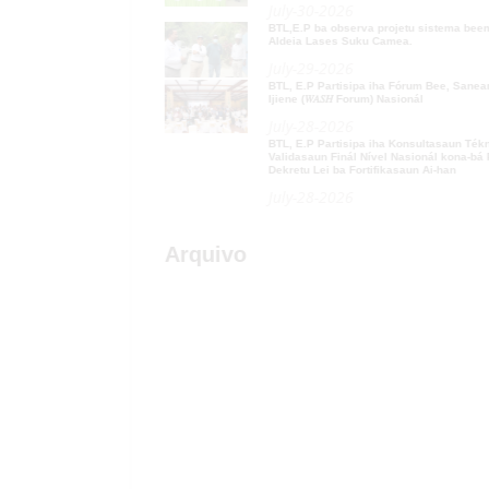
July-30-2026
BTL,E.P ba observa projetu sistema beemos iha
Aldeia Lases Suku Camea.
July-29-2026
BTL, E.P Partisipa iha Fórum Bee, Saneamentu no
Ijiene (𝑊𝐴𝑆𝐻 Forum) Nasionál
July-28-2026
BTL, E.P Partisipa iha Konsultasaun Téknika no
Validasaun Finál Nível Nasionál kona-bá Proposta
Dekretu Lei ba Fortifikasaun Ai-han
July-28-2026
Arquivo
» 2026
» 2025
» 2024
» 2023
» 2022