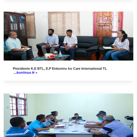
Prezidente K.E BTL, E.P Enkontru ho Care International TL
...kontinua lé »