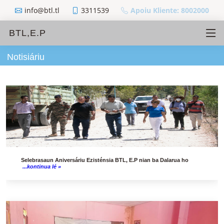
info@btl.tl
3311539
Apoiu Kliente: 8002000
BTL,E.P
Notisiáriu
Selebrasaun Aniversáriu Ezisténsia BTL, E.P nian ba Dalarua ho
...kontinua lé »