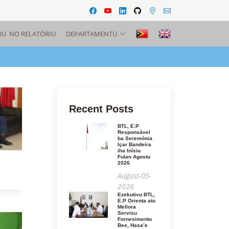
RU NO RELATÓRIU
DEPARTAMENTU
Recent Posts
BTL, E.P
Responsável
ba Seremónia
Içar Bandeira
iha Inísiu
Fulan Agostu
2026
August-05-
2026
Ezekutivu BTL,
E.P Orienta atu
Mellora
Servisu
Fornesimentu
Bee, Hasa’e