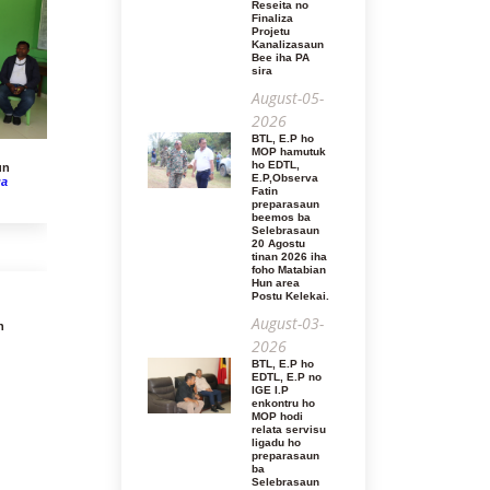
Reseita no
Finaliza
Projetu
Kanalizasaun
Bee iha PA
sira
August-05-
2026
BTL, E.P ho
MOP hamutuk
ho EDTL,
un
E.P,Observa
ua
Fatin
preparasaun
beemos ba
Selebrasaun
20 Agostu
tinan 2026 iha
foho Matabian
Hun area
Postu Kelekai.
August-03-
n
2026
BTL, E.P ho
EDTL, E.P no
IGE I.P
enkontru ho
MOP hodi
relata servisu
ligadu ho
preparasaun
ba
Selebrasaun