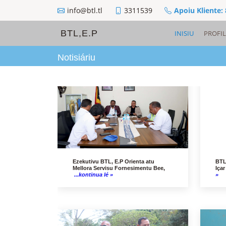
info@btl.tl
3311539
Apoiu Kliente:
BTL,E.P
INISIU
PROFIL
Notisiáriu
Ezekutivu BTL, E.P Orienta atu
BTL
Mellora Servisu Fornesimentu Bee,
Içar
...kontinua lé »
»