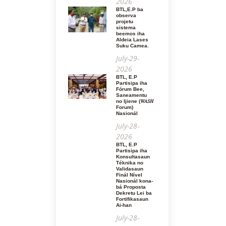
2026
BTL,E.P ba
observa
projetu
sistema
beemos iha
Aldeia Lases
Suku Camea.
July-29-
2026
BTL, E.P
Partisipa iha
Fórum Bee,
Saneamentu
no Ijiene (𝑊𝐴𝑆𝐻
Forum)
Nasionál
July-28-
2026
BTL, E.P
Partisipa iha
Konsultasaun
Téknika no
Validasaun
Finál Nível
Nasionál kona-
bá Proposta
Dekretu Lei ba
Fortifikasaun
Ai-han
July-28-