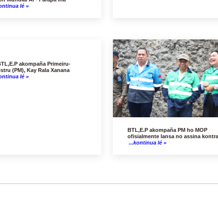
ontinua lé »
TL,E.P akompaña Primeiru-
istru (PM), Kay Rala Xanana
ontinua lé »
BTL,E.P akompaña PM ho MOP
ofisialmente lansa no assina kontr
...kontinua lé »