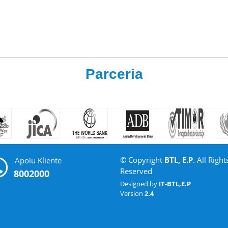
Parceria
© Copyright
BTL, E.P
. All Right
Apoiu Kliente
Reserved
8002000
Designed by
IT-BTL,E.P
Version
2.4