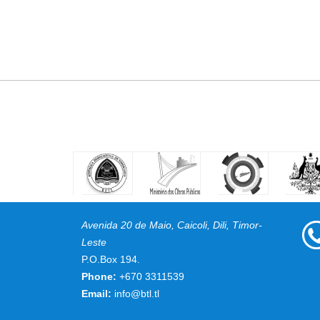
Avenida 20 de Maio, Caicoli, Dili, Timor-
Leste
P.O.Box 194.
Phone:
+670 3311539
Email:
info@btl.tl