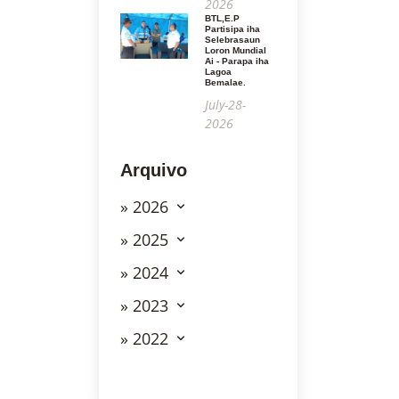
2026
BTL,E.P
Partisipa iha
Selebrasaun
Loron Mundial
Ai - Parapa iha
Lagoa
Bemalae.
July-28-
2026
Arquivo
» 2026
» 2025
» 2024
» 2023
» 2022