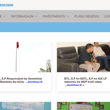
 8002000
E
INFORMASAUN
INVESTIMENTU
PLANU NEGÓSIU
LIV
, E.P Responsável ba Seremónia
BTL, E.P ho EDTL, E.P no IGE I.P
 Bandeira iha Inísiu
...kontinua lé
enkontru ho MOP hodi relata
...kontinua lé »