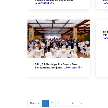
...kontinua lé »
...k
BTB
Min
...k
BTL, E.P Partisipa iha Fórum Bee,
Saneamentu no Ijiene
...kontinua lé »
Pajina
1
2
3
...
96
»