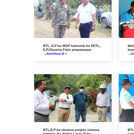
BTL, E.P ho MOP hamutuk ho EDTL,
Mol
E.P,Observa Fatin preparasaun
bee
...kontinua lé »
...k
BTL,E.P ba observa projetu sistema
BTL
beemos iha Aldeia Lases Suku
Lor