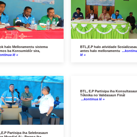
ok halo Melloramentu sistema
BTL,E.P halo atividade Sosializasa
mos ba Konsumidór sira,
antes halo melloramentu
...kontin
ontinua lé »
lé »
BTL, E.P Partisipa iha Konsultasau
Téknika no Validasaun Finál
...kontinua lé »
,E.P Partisipa iha Selebrasaun
on Mundial Ai - Parapa iha