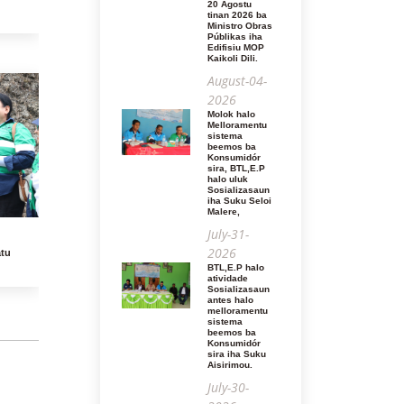
20 Agostu
tinan 2026 ba
Ministro Obras
Públikas iha
Edifisiu MOP
Kaikoli Dili.
August-04-
2026
Molok halo
Melloramentu
sistema
beemos ba
Konsumidór
sira, BTL,E.P
halo uluk
Sosializasaun
iha Suku Seloi
Malere,
July-31-
2026
atu
BTL,E.P halo
atividade
Sosializasaun
antes halo
melloramentu
sistema
beemos ba
Konsumidór
sira iha Suku
Aisirimou.
July-30-