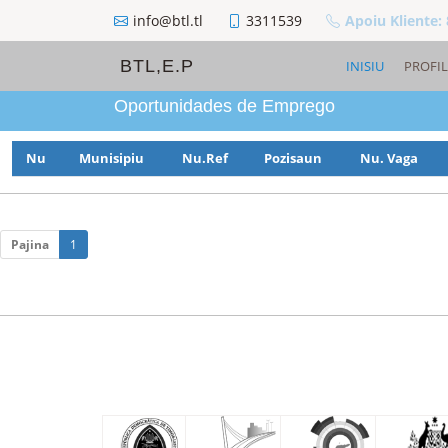
info@btl.tl
3311539
Apoiu Kliente:
BTL,E.P
INISIU
PROFIL
Oportunidades de Emprego
Nu
Munisipiu
Nu.Ref
Pozisaun
Nu. Vaga
Pajina
1