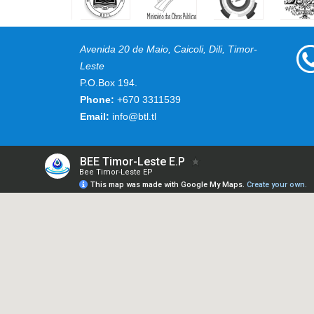
Avenida 20 de Maio, Caicoli, Dili, Timor-
Leste
P.O.Box 194.
Phone:
+670 3311539
Email:
info@btl.tl