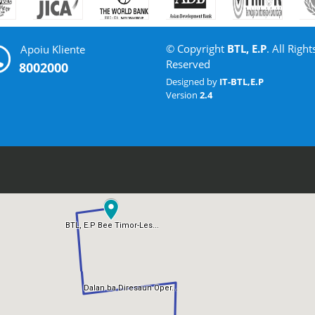
© Copyright
BTL, E.P
. All Right
Apoiu Kliente
Reserved
8002000
Designed by
IT-BTL,E.P
Version
2.4