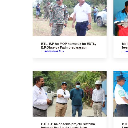
BTL, E.P ho MOP hamutuk ho EDTL,
Mol
E.P,Observa Fatin preparasaun
bee
...kontinua lé »
...k
BTL,E.P ba observa projetu sistema
BTL
beemos iha Aldeia Lases Suku
Lor