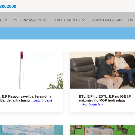
 8002000
E
INFORMASAUN
INVESTIMENTU
PLANU NEGÓSIU
LIV
, E.P Responsável ba Seremónia
BTL, E.P ho EDTL, E.P no IGE I.P
 Bandeira iha Inísiu
...kontinua lé
enkontru ho MOP hodi relata
...kontinua lé »