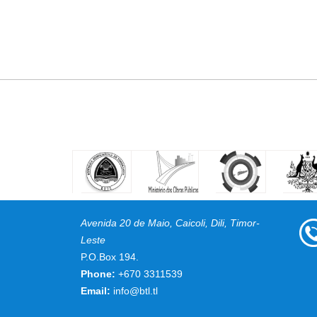
Avenida 20 de Maio, Caicoli, Dili, Timor-
Leste
P.O.Box 194.
Phone:
+670 3311539
Email:
info@btl.tl