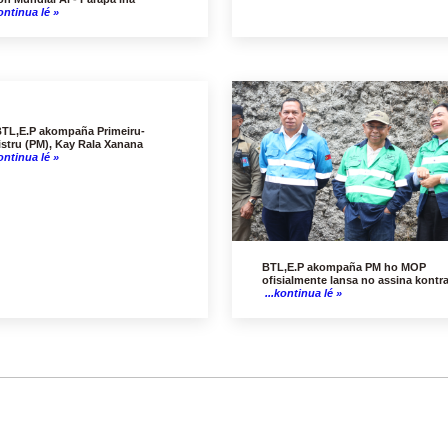
ontinua lé »
TL,E.P akompaña Primeiru-
istru (PM), Kay Rala Xanana
ontinua lé »
BTL,E.P akompaña PM ho MOP
ofisialmente lansa no assina kontr
...kontinua lé »