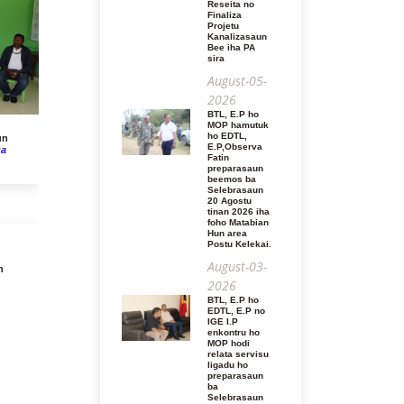
Reseita no
Finaliza
Projetu
Kanalizasaun
Bee iha PA
sira
August-05-
2026
BTL, E.P ho
MOP hamutuk
ho EDTL,
un
E.P,Observa
ua
Fatin
preparasaun
beemos ba
Selebrasaun
20 Agostu
tinan 2026 iha
foho Matabian
Hun area
Postu Kelekai.
August-03-
n
2026
BTL, E.P ho
EDTL, E.P no
IGE I.P
enkontru ho
MOP hodi
relata servisu
ligadu ho
preparasaun
ba
Selebrasaun