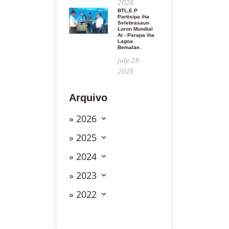
2026
BTL,E.P
Partisipa iha
Selebrasaun
Loron Mundial
Ai - Parapa iha
Lagoa
Bemalae.
July-28-
2026
Arquivo
» 2026
» 2025
» 2024
» 2023
» 2022