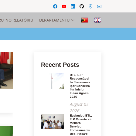
RU NO RELATÓRIU
DEPARTAMENTU
Recent Posts
BTL, E.P
Responsável
ba Seremónia
Içar Bandeira
iha Inísiu
Fulan Agostu
2026
August-05-
2026
Ezekutivu BTL,
E.P Orienta atu
Mellora
Servisu
Fornesimentu
Bee, Hasa’e