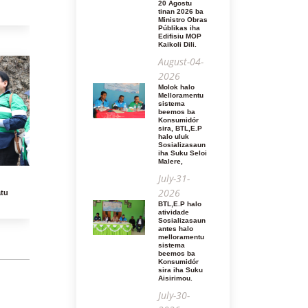
20 Agostu
tinan 2026 ba
Ministro Obras
Públikas iha
Edifisiu MOP
Kaikoli Dili.
August-04-
2026
Molok halo
Melloramentu
sistema
beemos ba
Konsumidór
sira, BTL,E.P
halo uluk
Sosializasaun
iha Suku Seloi
Malere,
July-31-
2026
atu
BTL,E.P halo
atividade
Sosializasaun
antes halo
melloramentu
sistema
beemos ba
Konsumidór
sira iha Suku
Aisirimou.
July-30-