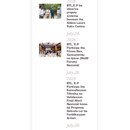
2026
BTL,E.P ba
observa
projetu
sistema
beemos iha
Aldeia Lases
Suku Camea.
July-29-
2026
BTL, E.P
Partisipa iha
Fórum Bee,
Saneamentu
no Ijiene (𝑊𝐴𝑆𝐻
Forum)
Nasionál
July-28-
2026
BTL, E.P
Partisipa iha
Konsultasaun
Téknika no
Validasaun
Finál Nível
Nasionál kona-
bá Proposta
Dekretu Lei ba
Fortifikasaun
Ai-han
July-28-