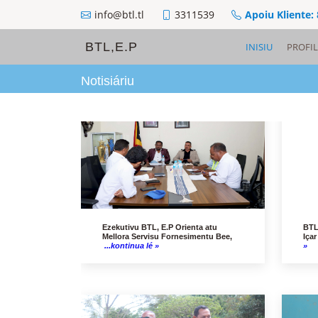
info@btl.tl
3311539
Apoiu Kliente:
BTL,E.P
INISIU
PROFIL
Notisiáriu
Ezekutivu BTL, E.P Orienta atu
BTL
Mellora Servisu Fornesimentu Bee,
Içar
...kontinua lé »
»