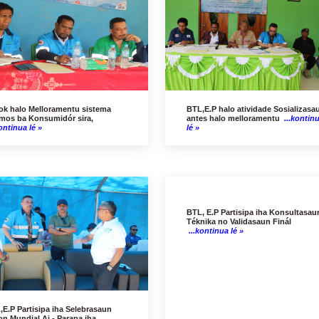
ok halo Melloramentu sistema
BTL,E.P halo atividade Sosializasa
mos ba Konsumidór sira,
antes halo melloramentu
...kontin
ontinua lé »
lé »
BTL, E.P Partisipa iha Konsultasau
Téknika no Validasaun Finál
...kontinua lé »
,E.P Partisipa iha Selebrasaun
on Mundial Ai - Parapa iha