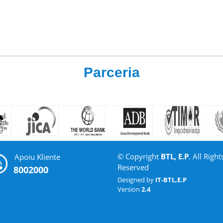
Parceria
© Copyright
BTL, E.P
. All Right
Apoiu Kliente
Reserved
8002000
Designed by
IT-BTL,E.P
Version
2.4