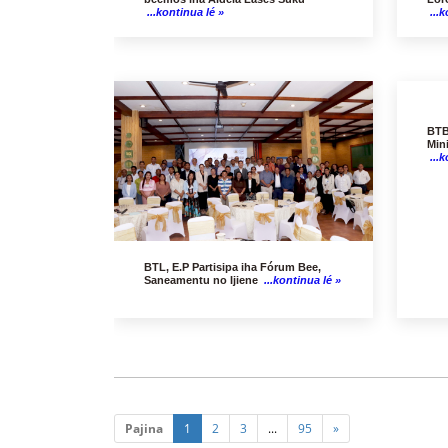
...kontinua lé »
...k
BTB
Min
...k
BTL, E.P Partisipa iha Fórum Bee,
Saneamentu no Ijiene
...kontinua lé »
Pajina
1
2
3
...
95
»