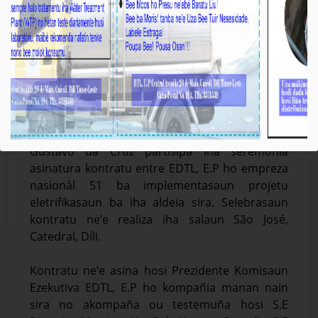
BTL, E.P Partisipa iha Solenidade Asinatura
Kontratu kona-bá Projetu Eletrifikasaun ba
Aldeia sira
Média_BTL, E.P
12-Maiu-2026
𝐃𝐢́𝐥𝐢, 𝐓𝐞𝐫𝐬𝐚-𝐟𝐞𝐢𝐫𝐚 𝟏𝟐 𝐌𝐚𝐢𝐮 𝟐𝟎𝟐𝟔
Prezidente Komisaun Ezekutiva (KE) BTL, E.P,
Gustavo da Cruz partisipa iha seremónia
asinatura kontratu entre EDTL, E.P ho empreza
nasionál 51 ba implementasaun projetu
eletrifikasaun ba iha aldeia sira. Selebrasaun
kontratu ne’e realiza iha salaun São José,
Catedral, Díli.
Kontratu ne’e asina hosi Prezidente Komisaun
Ezekutiva EDTL, E.P ho kompañia manan nain
sira no akompaña ou testemuña hosi S.E