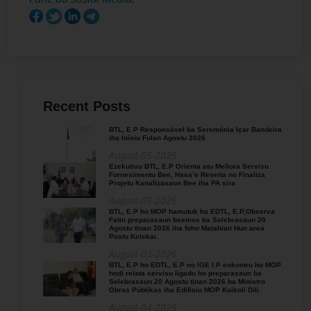
Recent Posts
BTL, E.P Responsável ba Seremónia Içar Bandeira
iha Inísiu Fulan Agostu 2026
August-05-2026
Ezekutivu BTL, E.P Orienta atu Mellora Servisu
Fornesimentu Bee, Hasa’e Reseita no Finaliza
Projetu Kanalizasaun Bee iha PA sira
August-05-2026
BTL, E.P ho MOP hamutuk ho EDTL, E.P,Observa
Fatin preparasaun beemos ba Selebrasaun 20
Agostu tinan 2026 iha foho Matabian Hun area
Postu Kelekai.
August-03-2026
BTL, E.P ho EDTL, E.P no IGE I.P enkontru ho MOP
hodi relata servisu ligadu ho preparasaun ba
Selebrasaun 20 Agostu tinan 2026 ba Ministro
Obras Públikas iha Edifisiu MOP Kaikoli Dili.
August-04-2026