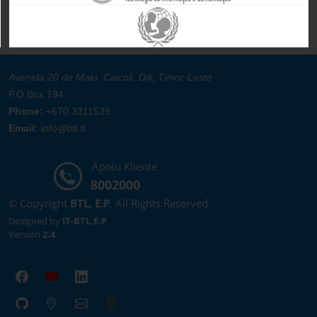
Avenida 20 de Maio, Caicoli, Dili, Timor-Leste
P.O.Box 194.
Phone:
+670 3311539
Email:
info@btl.tl
Apoiu Kliente
8002000
© Copyright
BTL, E.P
. All Rights Reserved
Designed by
IT-BTL,E.P
Version
2.4