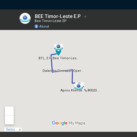
embedgooglemap.net