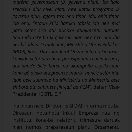
matéria governasaun (IX governu nian), ba halo
ezersísiu altu nível nian. ne’e katak programa IX
governu nian, agora to’o ona tinan ida, ohin tinan
ida ona. Entaun PCM haruka tabela ida ne’e mai
para setór sira atu prienxe atinjimentu durante
tinan ida ne’e ba IX governu nian ne’e to’o ona iha
ne’ebé. Ida ne’e mak ohin, Ministériu Obras Públikas
(MOP), lihosi Diresaun-Jerál Orsamentu no Finansas
konvida setór sira hodi partisipa iha reuniaun ne’e,
atu nune’e bele haree no akompaña esplikasaun
kona-bá oinsá atu preenxe matrix, nune’e setór ida-
idak bele submete ba Ministériu no Ministériu bele
elabora atu submete fila-fali ba PCM
”, dehan Vise-
Prezidente KE BTL, E.P
Iha biban ne’e, Diretór-Jerál DAF informa mos ba
Diresaun hotu-hotu inklui Empreza rua no
Institutu, kona-bá relatóriu trimestre daruak
nian nomos preparasaun planu Orsamentu