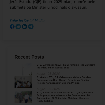
Jerál Estadu (OJE) tinan 2025 nian, nune’e bele
submete ba Ministériu hodi halo diskusaun.
Fahe ba Sosial Media:
Recent Posts
BTL, E.P Responsável ba Seremónia Içar Bandeira
iha Inísiu Fulan Agostu 2026
August-05-2026
Ezekutivu BTL, E.P Orienta atu Mellora Servisu
Fornesimentu Bee, Hasa’e Reseita no Finaliza
Projetu Kanalizasaun Bee iha PA sira
August-05-2026
BTL, E.P ho MOP hamutuk ho EDTL, E.P,Observa
Fatin preparasaun beemos ba Selebrasaun 20
Agostu tinan 2026 iha foho Matabian Hun area
Postu Kelekai.