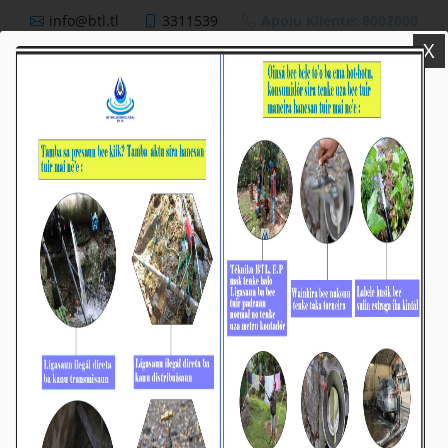
info@btl.tl
3311539
Apoiu Kliente: 8002000
X
BTL,E.P
Nutisia