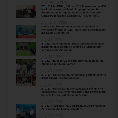
August-03-2026
BTL, E.P ho EDTL, E.P no IGE I.P enkontru ho MOP
hodi relata servisu ligadu ho preparasaun ba
Selebrasaun 20 Agostu tinan 2026 ba Ministro
Obras Públikas iha Edifisiu MOP Kaikoli Dili.
August-04-2026
Molok halo Melloramentu sistema beemos ba
Konsumidór sira, BTL,E.P halo uluk Sosializasaun
iha Suku Seloi Malere,
July-31-2026
BTL,E.P halo atividade Sosializasaun antes halo
melloramentu sistema beemos ba Konsumidór
sira iha Suku Aisirimou.
July-30-2026
BTL,E.P ba observa projetu sistema beemos iha
Aldeia Lases Suku Camea.
July-29-2026
BTL, E.P Partisipa iha Fórum Bee, Saneamentu no
Ijiene (𝑊𝐴𝑆𝐻 Forum) Nasionál
July-28-2026
BTL, E.P Partisipa iha Konsultasaun Téknika no
Validasaun Finál Nível Nasionál kona-bá Proposta
Dekretu Lei ba Fortifikasaun Ai-han
July-28-2026
BTL,E.P Partisipa iha Selebrasaun Loron Mundial
Ai - Parapa iha Lagoa Bemalae.
July-28-2026