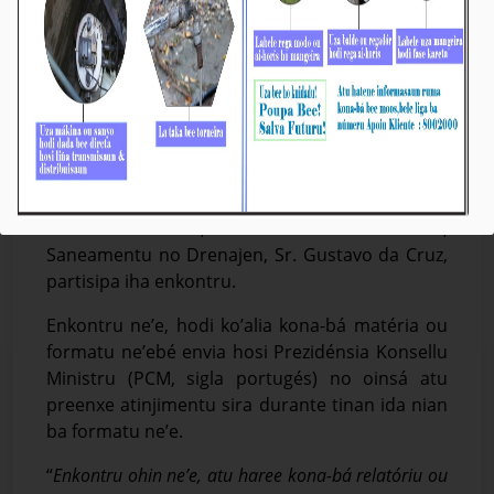
Ezekutivu BTL, E.P Partisipa Reuniaun iha MOP
Média_BTL, E.P
01-Jullu -2024
Díli, 01/07/2024. Prezidente Komsiaun Ezekutiva
(KE) Bee Timor-Leste, Empreza Públika (BTL, E.P),
Eng. Carlos Pelois dos Reis, akompaña hosi Vise-
Prezidente KE BTL, E.P ba Asuntu Sistema Bee,
Saneamentu no Drenajen, Sr. Gustavo da Cruz,
partisipa iha enkontru.
Enkontru ne’e, hodi ko’alia kona-bá matéria ou
formatu ne’ebé envia hosi Prezidénsia Konsellu
Ministru (PCM, sigla portugés) no oinsá atu
preenxe atinjimentu sira durante tinan ida nian
ba formatu ne’e.
“
Enkontru ohin ne’e, atu haree kona-bá relatóriu ou