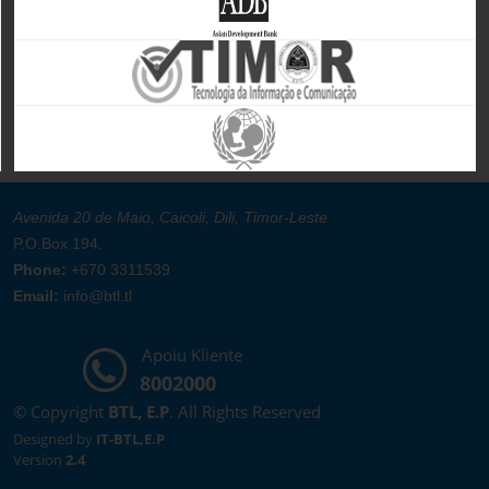
Avenida 20 de Maio, Caicoli, Dili, Timor-Leste
P.O.Box 194.
Phone:
+670 3311539
Email:
info@btl.tl
Apoiu Kliente
8002000
© Copyright
BTL, E.P
. All Rights Reserved
Designed by
IT-BTL,E.P
Version
2.4