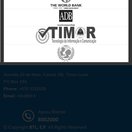
Avenida 20 de Maio, Caicoli, Dili, Timor-Leste
P.O.Box 194.
Phone:
+670 3311539
Email:
info@btl.tl
Apoiu Kliente
8002000
© Copyright
BTL, E.P
. All Rights Reserved