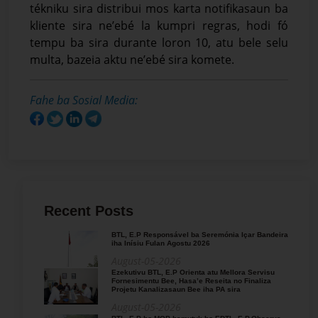
tékniku sira distribui mos karta notifikasaun ba
kliente sira ne’ebé la kumpri regras, hodi fó
tempu ba sira durante loron 10, atu bele selu
multa, bazeia aktu ne’ebé sira komete.
Fahe ba Sosial Media:
Recent Posts
BTL, E.P Responsável ba Seremónia Içar Bandeira
iha Inísiu Fulan Agostu 2026
August-05-2026
Ezekutivu BTL, E.P Orienta atu Mellora Servisu
Fornesimentu Bee, Hasa’e Reseita no Finaliza
Projetu Kanalizasaun Bee iha PA sira
August-05-2026