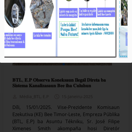
𝐁𝐓𝐋, 𝐄.𝐏 𝐎𝐛𝐬𝐞𝐫𝐯𝐚 𝐊𝐨𝐧𝐞𝐤𝐬𝐚𝐮𝐧 𝐈𝐥𝐞𝐠𝐚́𝐥 𝐃𝐢𝐫𝐞𝐭𝐚 𝐛𝐚
𝐒𝐢𝐬𝐭𝐞𝐦𝐚 𝐊𝐚𝐧𝐚𝐥𝐢𝐳𝐚𝐬𝐚𝐮𝐧 𝐁𝐞𝐞 𝐢𝐡𝐚 𝐂𝐮𝐥𝐮𝐡𝐮𝐧
Média_BTL, E.P
15-Janeiru-2025
Díli, 15/01/2025. Vise-Prezidente Komisaun
Ezekutiva (KE) Bee Timor-Leste, Empreza Públika
(BTL, E.P) ba Asuntu Tékniku, Sr. José Filipe
Ximenes Smith akompaña hosi Diretór