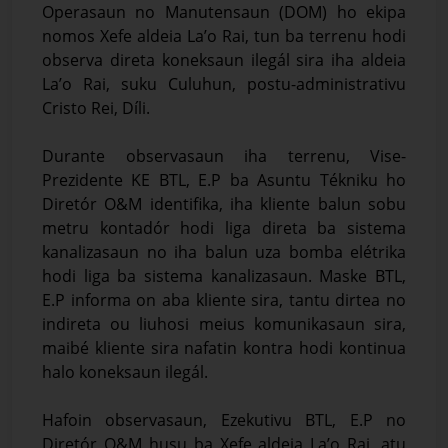
Operasaun no Manutensaun (DOM) ho ekipa
nomos Xefe aldeia La’o Rai, tun ba terrenu hodi
observa direta koneksaun ilegál sira iha aldeia
La’o Rai, suku Culuhun, postu-administrativu
Cristo Rei, Díli.
Durante observasaun iha terrenu, Vise-
Prezidente KE BTL, E.P ba Asuntu Tékniku ho
Diretór O&M identifika, iha kliente balun sobu
metru kontadór hodi liga direta ba sistema
kanalizasaun no iha balun uza bomba elétrika
hodi liga ba sistema kanalizasaun. Maske BTL,
E.P informa on aba kliente sira, tantu dirtea no
indireta ou liuhosi meius komunikasaun sira,
maibé kliente sira nafatin kontra hodi kontinua
halo koneksaun ilegál.
Hafoin observasaun, Ezekutivu BTL, E.P no
Diretór O&M husu ba Xefe aldeia La’o Rai, atu