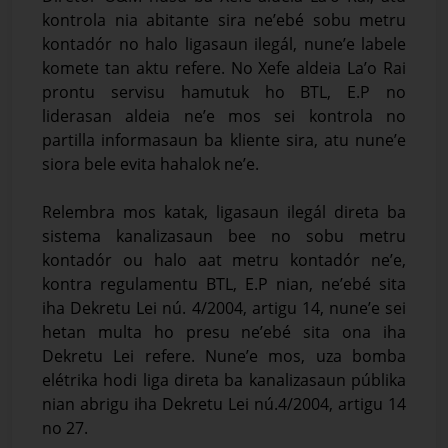
kontrola nia abitante sira ne’ebé sobu metru
kontadór no halo ligasaun ilegál, nune’e labele
komete tan aktu refere. No Xefe aldeia La’o Rai
prontu servisu hamutuk ho BTL, E.P no
liderasan aldeia ne’e mos sei kontrola no
partilla informasaun ba kliente sira, atu nune’e
siora bele evita hahalok ne’e.
Relembra mos katak, ligasaun ilegál direta ba
sistema kanalizasaun bee no sobu metru
kontadór ou halo aat metru kontadór ne’e,
kontra regulamentu BTL, E.P nian, ne’ebé sita
iha Dekretu Lei nú. 4/2004, artigu 14, nune’e sei
hetan multa ho presu ne’ebé sita ona iha
Dekretu Lei refere. Nune’e mos, uza bomba
elétrika hodi liga direta ba kanalizasaun públika
nian abrigu iha Dekretu Lei nú.4/2004, artigu 14
no 27.