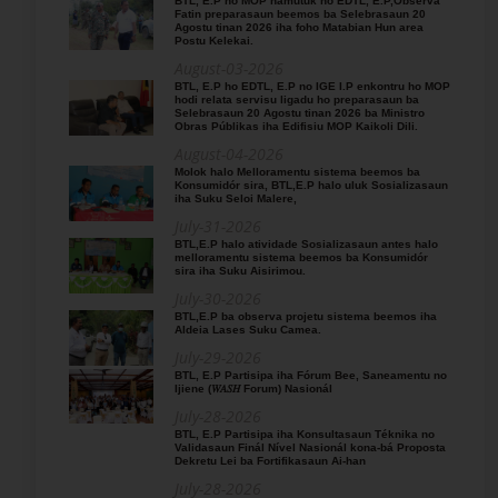
BTL, E.P ho MOP hamutuk ho EDTL, E.P,Observa
Fatin preparasaun beemos ba Selebrasaun 20
Agostu tinan 2026 iha foho Matabian Hun area
Postu Kelekai.
August-03-2026
BTL, E.P ho EDTL, E.P no IGE I.P enkontru ho MOP
hodi relata servisu ligadu ho preparasaun ba
Selebrasaun 20 Agostu tinan 2026 ba Ministro
Obras Públikas iha Edifisiu MOP Kaikoli Dili.
August-04-2026
Molok halo Melloramentu sistema beemos ba
Konsumidór sira, BTL,E.P halo uluk Sosializasaun
iha Suku Seloi Malere,
July-31-2026
BTL,E.P halo atividade Sosializasaun antes halo
melloramentu sistema beemos ba Konsumidór
sira iha Suku Aisirimou.
July-30-2026
BTL,E.P ba observa projetu sistema beemos iha
Aldeia Lases Suku Camea.
July-29-2026
BTL, E.P Partisipa iha Fórum Bee, Saneamentu no
Ijiene (𝑊𝐴𝑆𝐻 Forum) Nasionál
July-28-2026
BTL, E.P Partisipa iha Konsultasaun Téknika no
Validasaun Finál Nível Nasionál kona-bá Proposta
Dekretu Lei ba Fortifikasaun Ai-han
July-28-2026