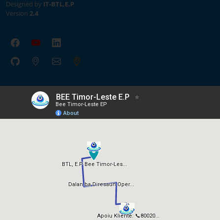
Designed by
IT-BTL,E.P
Version
2.4