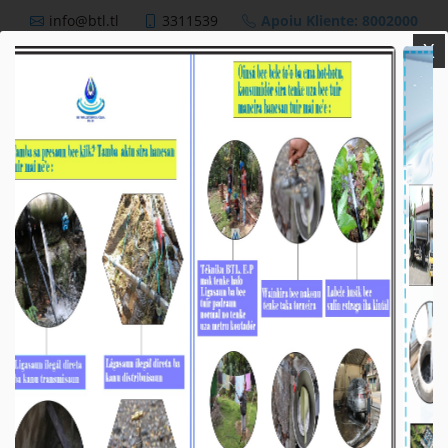
info@btl.tl
3311539
Apoiu Kliente: 8002000
X
BTL,E.P
Nutisia