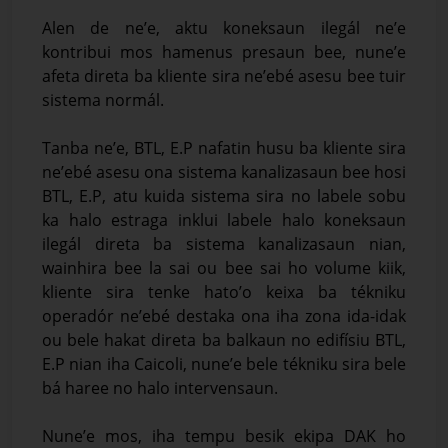
Alen de ne’e, aktu koneksaun ilegál ne’e
kontribui mos hamenus presaun bee, nune’e
afeta direta ba kliente sira ne’ebé asesu bee tuir
sistema normál.
Tanba ne’e, BTL, E.P nafatin husu ba kliente sira
ne’ebé asesu ona sistema kanalizasaun bee hosi
BTL, E.P, atu kuida sistema sira no labele sobu
ka halo estraga inklui labele halo koneksaun
ilegál direta ba sistema kanalizasaun nian,
wainhira bee la sai ou bee sai ho volume kiik,
kliente sira tenke hato’o keixa ba tékniku
operadór ne’ebé destaka ona iha zona ida-idak
ou bele hakat direta ba balkaun no edifísiu BTL,
E.P nian iha Caicoli, nune’e bele tékniku sira bele
bá haree no halo intervensaun.
Nune’e mos, iha tempu besik ekipa DAK ho