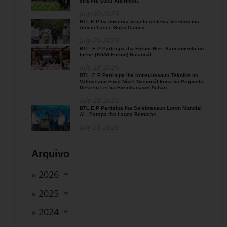
sira iha Suku Aisirimou.
July-30-2026
BTL,E.P ba observa projetu sistema beemos iha
Aldeia Lases Suku Camea.
July-29-2026
BTL, E.P Partisipa iha Fórum Bee, Saneamentu no
Ijiene (𝑊𝐴𝑆𝐻 Forum) Nasionál
July-28-2026
BTL, E.P Partisipa iha Konsultasaun Téknika no
Validasaun Finál Nível Nasionál kona-bá Proposta
Dekretu Lei ba Fortifikasaun Ai-han
July-28-2026
BTL,E.P Partisipa iha Selebrasaun Loron Mundial
Ai - Parapa iha Lagoa Bemalae.
July-28-2026
Arquivo
» 2026
» 2025
» 2024