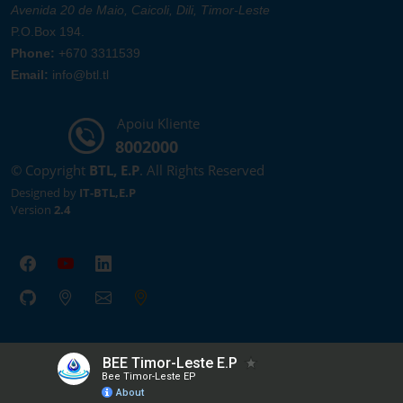
Avenida 20 de Maio, Caicoli, Dili, Timor-Leste
P.O.Box 194.
Phone:
+670 3311539
Email:
info@btl.tl
Apoiu Kliente
8002000
© Copyright
BTL, E.P
. All Rights Reserved
Designed by
IT-BTL,E.P
Version
2.4