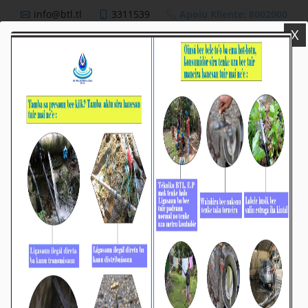
info@btl.tl
3311539
Apoiu Kliente: 8002000
X
BTL,E.P
Nutisia