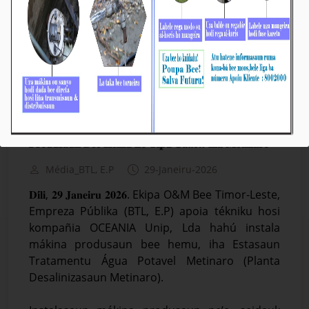
𝐁𝐓𝐋, 𝐄.𝐏 & 𝐎𝐂𝐄𝐀𝐍𝐈𝐀 𝐇𝐚𝐡𝐮́ 𝐈𝐧𝐬𝐭𝐚𝐥𝐚 𝐌𝐚́𝐤𝐢𝐧𝐚
𝐏𝐫𝐨𝐝𝐮𝐬𝐚𝐮𝐧 𝐁𝐞𝐞 𝐇𝐞𝐦𝐮 𝐡𝐨 𝐓𝐢𝐩𝐮 𝑮𝒂𝒍𝒍𝒐𝒏 𝐢𝐡𝐚 𝐌𝐞𝐭𝐢𝐧𝐚𝐫𝐨
Média_BTL, E.P
29-Janeiru-2026
𝐃𝐢́𝐥𝐢, 𝟐𝟗 𝐉𝐚𝐧𝐞𝐢𝐫𝐮 𝟐𝟎𝟐𝟔. Ekipa O&M Bee Timor-Leste,
Empreza Públika (BTL, E.P) apoia tékniku hosi
kompañia OCEANIA Unip, Lda hahú instala
mákina produsaun bee hemu, iha Estasaun
Tratamentu Água Potavel Metinaro (Planta
Desalinizasaun Metinaro).