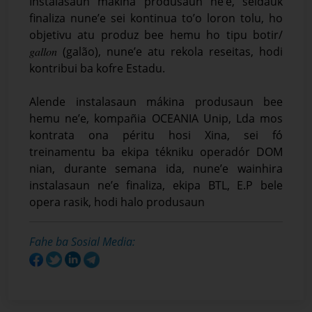
Instalasaun mákina produsaun ne’e, seidauk
finaliza nune’e sei kontinua to’o loron tolu, ho
objetivu atu produz bee hemu ho tipu botir/
𝑔𝑎𝑙𝑙𝑜𝑛 (galão), nune’e atu rekola reseitas, hodi
kontribui ba kofre Estadu.
Alende instalasaun mákina produsaun bee
hemu ne’e, kompañia OCEANIA Unip, Lda mos
kontrata ona péritu hosi Xina, sei fó
treinamentu ba ekipa tékniku operadór DOM
nian, durante semana ida, nune’e wainhira
instalasaun ne’e finaliza, ekipa BTL, E.P bele
opera rasik, hodi halo produsaun
Fahe ba Sosial Media: