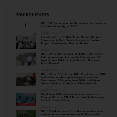
Recent Posts
BTL, E.P Responsável ba Seremónia Içar Bandeira
iha Inísiu Fulan Agostu 2026
August-05-2026
Ezekutivu BTL, E.P Orienta atu Mellora Servisu
Fornesimentu Bee, Hasa’e Reseita no Finaliza
Projetu Kanalizasaun Bee iha PA sira
August-05-2026
BTL, E.P ho MOP hamutuk ho EDTL, E.P,Observa
Fatin preparasaun beemos ba Selebrasaun 20
Agostu tinan 2026 iha foho Matabian Hun area
Postu Kelekai.
August-03-2026
BTL, E.P ho EDTL, E.P no IGE I.P enkontru ho MOP
hodi relata servisu ligadu ho preparasaun ba
Selebrasaun 20 Agostu tinan 2026 ba Ministro
Obras Públikas iha Edifisiu MOP Kaikoli Dili.
August-04-2026
Molok halo Melloramentu sistema beemos ba
Konsumidór sira, BTL,E.P halo uluk Sosializasaun
iha Suku Seloi Malere,
July-31-2026
BTL,E.P halo atividade Sosializasaun antes halo
melloramentu sistema beemos ba Konsumidór