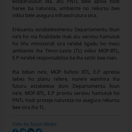
kooperasaun ida, atu PNTL bele apoia hodi
haree ba natureza, ambiente no rekursu bee
inklui bele asegura infraestrutura sira.
Enkuantu estabelesimentu Departamentu foun
ne’e ho nia finalidade mak atu servisu hamutuk
ho liña ministeriál sira ne’ebé ligadu ho meiu
ambiente iha Timor-Leste (TL) inklui MOP-BTL,
E.P ne’ebé responsabiliza ba iha setór bee nian.
Iha biban ne’e, MOP liuhosi BTL, E.P apresia
tebes ho planu refere, nune’e wainhira iha
futuru estabelese duni Departamentu foun
ne’e, MOP-BTL, E.P prontu servisu hamutuk ho
PNTL hodi proteje natureza no asegura rekursu
bee sira iha TL.
Fahe ba Sosial Media: