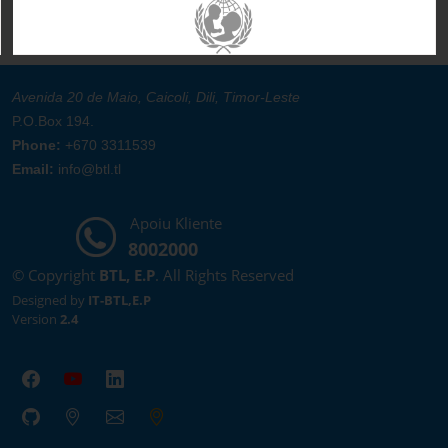
Avenida 20 de Maio, Caicoli, Dili, Timor-Leste
P.O.Box 194.
Phone:
+670 3311539
Email:
info@btl.tl
Apoiu Kliente
8002000
© Copyright
BTL, E.P
. All Rights Reserved
Designed by
IT-BTL,E.P
Version
2.4