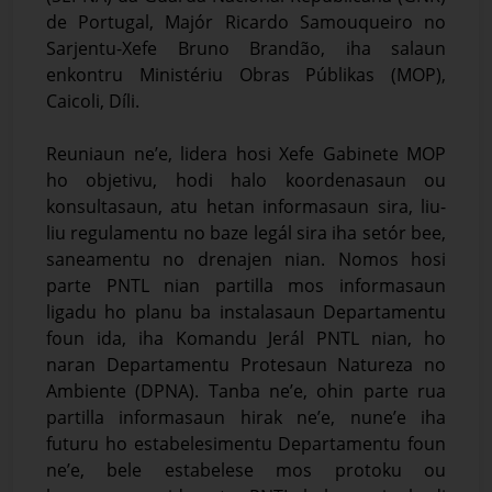
de Portugal, Majór Ricardo Samouqueiro no
Sarjentu-Xefe Bruno Brandão, iha salaun
enkontru Ministériu Obras Públikas (MOP),
Caicoli, Díli.
Reuniaun ne’e, lidera hosi Xefe Gabinete MOP
ho objetivu, hodi halo koordenasaun ou
konsultasaun, atu hetan informasaun sira, liu-
liu regulamentu no baze legál sira iha setór bee,
saneamentu no drenajen nian. Nomos hosi
parte PNTL nian partilla mos informasaun
ligadu ho planu ba instalasaun Departamentu
foun ida, iha Komandu Jerál PNTL nian, ho
naran Departamentu Protesaun Natureza no
Ambiente (DPNA). Tanba ne’e, ohin parte rua
partilla informasaun hirak ne’e, nune’e iha
futuru ho estabelesimentu Departamentu foun
ne’e, bele estabelese mos protoku ou