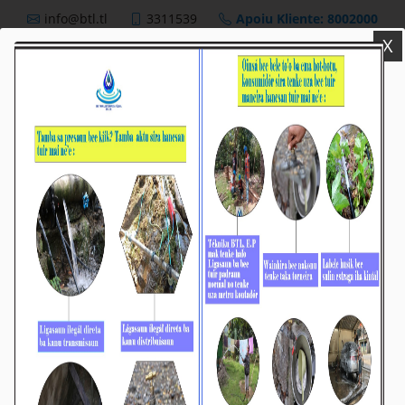
info@btl.tl
3311539
Apoiu Kliente: 8002000
X
BTL,E.P
Nutisia