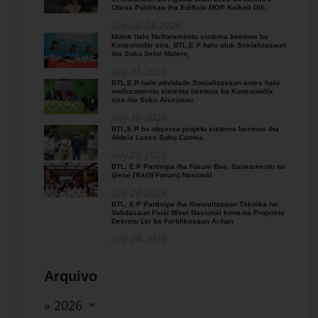
Obras Públikas iha Edifisiu MOP Kaikoli Dili.
August-04-2026
Molok halo Melloramentu sistema beemos ba
Konsumidór sira, BTL,E.P halo uluk Sosializasaun
iha Suku Seloi Malere,
July-31-2026
BTL,E.P halo atividade Sosializasaun antes halo
melloramentu sistema beemos ba Konsumidór
sira iha Suku Aisirimou.
July-30-2026
BTL,E.P ba observa projetu sistema beemos iha
Aldeia Lases Suku Camea.
July-29-2026
BTL, E.P Partisipa iha Fórum Bee, Saneamentu no
Ijiene (𝑊𝐴𝑆𝐻 Forum) Nasionál
July-28-2026
BTL, E.P Partisipa iha Konsultasaun Téknika no
Validasaun Finál Nível Nasionál kona-bá Proposta
Dekretu Lei ba Fortifikasaun Ai-han
July-28-2026
Arquivo
» 2026