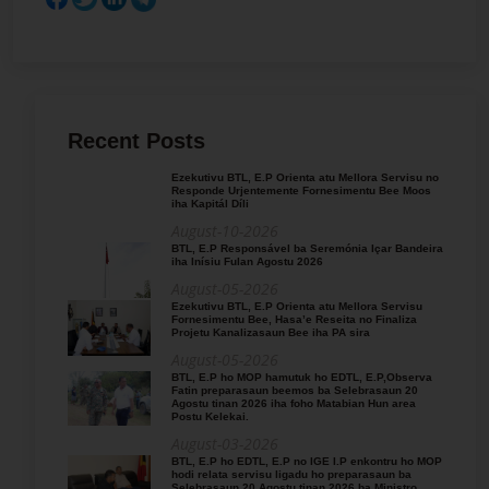
Recent Posts
Ezekutivu BTL, E.P Orienta atu Mellora Servisu no
Responde Urjentemente Fornesimentu Bee Moos
iha Kapitál Díli
August-10-2026
BTL, E.P Responsável ba Seremónia Içar Bandeira
iha Inísiu Fulan Agostu 2026
August-05-2026
Ezekutivu BTL, E.P Orienta atu Mellora Servisu
Fornesimentu Bee, Hasa’e Reseita no Finaliza
Projetu Kanalizasaun Bee iha PA sira
August-05-2026
BTL, E.P ho MOP hamutuk ho EDTL, E.P,Observa
Fatin preparasaun beemos ba Selebrasaun 20
Agostu tinan 2026 iha foho Matabian Hun area
Postu Kelekai.
August-03-2026
BTL, E.P ho EDTL, E.P no IGE I.P enkontru ho MOP
hodi relata servisu ligadu ho preparasaun ba
Selebrasaun 20 Agostu tinan 2026 ba Ministro