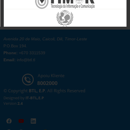
Avenida 20 de Maio, Caicoli, Dili, Timor-Leste
P.O.Box 194.
Phone:
+670 3311539
Email:
info@btl.tl
Apoiu Kliente
8002000
© Copyright
BTL, E.P
. All Rights Reserved
Designed by
IT-BTL,E.P
Version
2.4