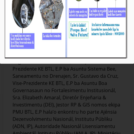
Aprezentasaun Finál kona-bá DED ba Projetu
Dili Urban Water Supply System
Média_BTL, E.P
17-Outobru-2023
Díli, 17/10/2023. Prezidente Komisaun Ezekutiva
(KE) Bee Timor-Leste Empreza Públika (BTL, EP),
Eng. Carlos Peloi dos Reis, akompaña hosi Vise-
Prezidente KE BTL, E.P ba Asuntu Sistema Bee,
Saneamentu no Drenajen, Sr. Gustavo da Cruz,
Vise-Prezidente KE BTL, E.P ba Asuntu Boa
Governasaun no Fortalesimentu Institusionál,
Sra. Elizabeth Amaral, Diretór Enjeñaria &
Investimentu (DEI), Jestor RP & GIS nomos ekipa
PMU BTL, E.P hala’o enkontru ho parte Ajénsia
Dezenvolvimentu Nasionál, Institutu Públiku
(ADN, IP), Autoridade Nasionál Lisensiamentu
Ambientál, Intitutu Públiku (ANLA, IP), Ministériu