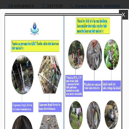
info@btl.tl
3311539
Apoiu Kliente: 8002000
X
BTL,E.P
Nutisia