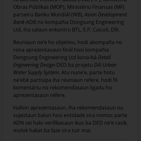
Obras Públikas (MOP), Ministériu Finansas (MF)
parseiru Banku Mundiál (WB),
Asian Development
Bank
-ADB no kompañia Dongsung Engineering
Ltd, iha salaun enkontru BTL, E.P, Caicoli, Díli.
Reuniaun ne’e ho objetivu, hodi akompaña no
rona aprezentasaun finál hosi kompañia
Dongsung Engineering Ltd kona-bá
Detail
Engineering Design
-DED ba projetu
Dili Urban
Water Supply System
. Atu nune’e, parte hotu
ne’ebé partisipa iha reuniaun refere, hodi fó
komentáriu no rekomendasaun ligadu ho
aprezentasaun refere.
Hafoin aprezentasaun, iha rekomendasaun ou
sujestaun balun hosi entidade sira nomos parte
ADN sei halo verifikasaun ikus ba DED ne’e rasik,
molok hakat ba faze sira tuir mai.