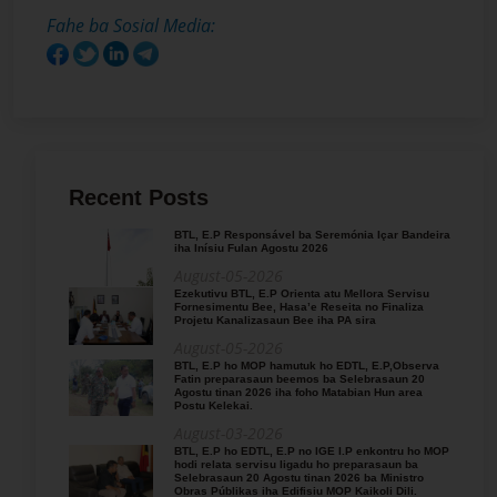
Fahe ba Sosial Media:
Recent Posts
BTL, E.P Responsável ba Seremónia Içar Bandeira
iha Inísiu Fulan Agostu 2026
August-05-2026
Ezekutivu BTL, E.P Orienta atu Mellora Servisu
Fornesimentu Bee, Hasa’e Reseita no Finaliza
Projetu Kanalizasaun Bee iha PA sira
August-05-2026
BTL, E.P ho MOP hamutuk ho EDTL, E.P,Observa
Fatin preparasaun beemos ba Selebrasaun 20
Agostu tinan 2026 iha foho Matabian Hun area
Postu Kelekai.
August-03-2026
BTL, E.P ho EDTL, E.P no IGE I.P enkontru ho MOP
hodi relata servisu ligadu ho preparasaun ba
Selebrasaun 20 Agostu tinan 2026 ba Ministro
Obras Públikas iha Edifisiu MOP Kaikoli Dili.