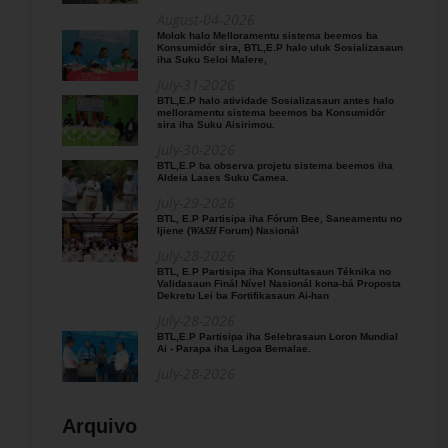
August-04-2026
Molok halo Melloramentu sistema beemos ba
Konsumidór sira, BTL,E.P halo uluk Sosializasaun
iha Suku Seloi Malere,
July-31-2026
BTL,E.P halo atividade Sosializasaun antes halo
melloramentu sistema beemos ba Konsumidór
sira iha Suku Aisirimou.
July-30-2026
BTL,E.P ba observa projetu sistema beemos iha
Aldeia Lases Suku Camea.
July-29-2026
BTL, E.P Partisipa iha Fórum Bee, Saneamentu no
Ijiene (𝑊𝐴𝑆𝐻 Forum) Nasionál
July-28-2026
BTL, E.P Partisipa iha Konsultasaun Téknika no
Validasaun Finál Nível Nasionál kona-bá Proposta
Dekretu Lei ba Fortifikasaun Ai-han
July-28-2026
BTL,E.P Partisipa iha Selebrasaun Loron Mundial
Ai - Parapa iha Lagoa Bemalae.
July-28-2026
Arquivo