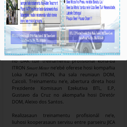
𝑻𝙚́𝒌𝙣𝒊𝙠𝒖 𝑩𝙏𝑳, 𝙀.𝙋 𝙏𝒖𝙞𝒓 𝑻𝙧𝒆𝙞𝒏𝙖𝒎𝙚𝒏𝙩𝒖 𝑷𝙧𝒐𝙛𝒊𝙨𝒊𝙤𝒏𝙖́𝒍
𝒌𝙤𝒏𝙖-𝙗𝒂́ 𝑰𝙏𝑹𝙊𝑵 𝑺𝙢𝒂𝙧𝒕 𝑴𝙚𝒕𝙚𝒓
Média_BTL, E.P
23-Febreiru-2026
Ekipa BTL, E.P kompostu
Díli, 23 Fevereiru 2026.
hosi Departamentu Produsaun, Distribuisaun
no DAK tuir treinamentu profisionál kona-bá
ITRON 𝑆𝑚𝑎𝑟𝑡 𝑀𝑒𝑡𝑒𝑟 ne’ebé oferese hosi kompañia
Loka Karya ITRON, iha sala reuniaun DOM,
Caicoli. Treinamentu ne’e, abertura direta hosi
Prezidente Komisaun Ezekutiva BTL, E.P,
Gustavo da Cruz no akompaña hosi Diretór
DOM, Aleixo dos Santos.
Realizasaun treinamentu profisionál ne’e,
liuhosi kooperasaun servisu entre parseiru JICA