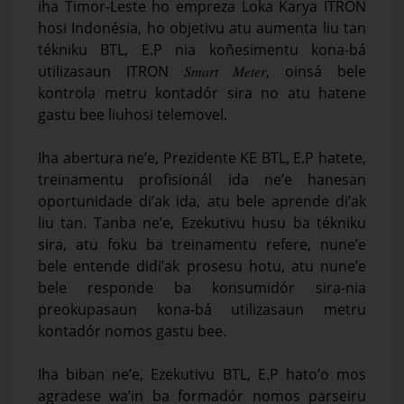
iha Timor-Leste ho empreza Loka Karya ITRON
hosi Indonésia, ho objetivu atu aumenta liu tan
tékniku BTL, E.P nia koñesimentu kona-bá
utilizasaun ITRON 𝑆𝑚𝑎𝑟𝑡 𝑀𝑒𝑡𝑒𝑟, oinsá bele
kontrola metru kontadór sira no atu hatene
gastu bee liuhosi telemovel.
Iha abertura ne’e, Prezidente KE BTL, E.P hatete,
treinamentu profisionál ida ne’e hanesan
oportunidade di’ak ida, atu bele aprende di’ak
liu tan. Tanba ne’e, Ezekutivu husu ba tékniku
sira, atu foku ba treinamentu refere, nune’e
bele entende didi’ak prosesu hotu, atu nune’e
bele responde ba konsumidór sira-nia
preokupasaun kona-bá utilizasaun metru
kontadór nomos gastu bee.
Iha biban ne’e, Ezekutivu BTL, E.P hato’o mos
agradese wa’in ba formadór nomos parseiru