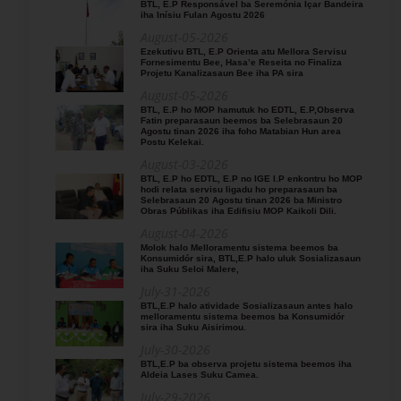
BTL, E.P Responsável ba Seremónia Içar Bandeira
iha Inísiu Fulan Agostu 2026
August-05-2026
Ezekutivu BTL, E.P Orienta atu Mellora Servisu
Fornesimentu Bee, Hasa’e Reseita no Finaliza
Projetu Kanalizasaun Bee iha PA sira
August-05-2026
BTL, E.P ho MOP hamutuk ho EDTL, E.P,Observa
Fatin preparasaun beemos ba Selebrasaun 20
Agostu tinan 2026 iha foho Matabian Hun area
Postu Kelekai.
August-03-2026
BTL, E.P ho EDTL, E.P no IGE I.P enkontru ho MOP
hodi relata servisu ligadu ho preparasaun ba
Selebrasaun 20 Agostu tinan 2026 ba Ministro
Obras Públikas iha Edifisiu MOP Kaikoli Dili.
August-04-2026
Molok halo Melloramentu sistema beemos ba
Konsumidór sira, BTL,E.P halo uluk Sosializasaun
iha Suku Seloi Malere,
July-31-2026
BTL,E.P halo atividade Sosializasaun antes halo
melloramentu sistema beemos ba Konsumidór
sira iha Suku Aisirimou.
July-30-2026
BTL,E.P ba observa projetu sistema beemos iha
Aldeia Lases Suku Camea.
July-29-2026