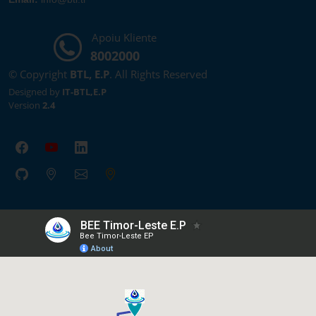
Apoiu Kliente
8002000
© Copyright
BTL, E.P
. All Rights Reserved
Designed by
IT-BTL,E.P
Version
2.4