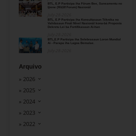
BTL, E.P Partisipa iha Fórum Bee, Saneamentu no
Ijiene (𝑊𝐴𝑆𝐻 Forum) Nasionál
July-28-2026
BTL, E.P Partisipa iha Konsultasaun Téknika no
Validasaun Finál Nível Nasionál kona-bá Proposta
Dekretu Lei ba Fortifikasaun Ai-han
July-28-2026
BTL,E.P Partisipa iha Selebrasaun Loron Mundial
Ai - Parapa iha Lagoa Bemalae.
July-28-2026
Arquivo
» 2026
» 2025
» 2024
» 2023
» 2022