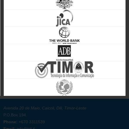
Avenida 20 de Maio, Caicoli, Dili, Timor-Leste
P.O.Box 194.
Phone:
+670 3311539
Email:
info@btl.tl