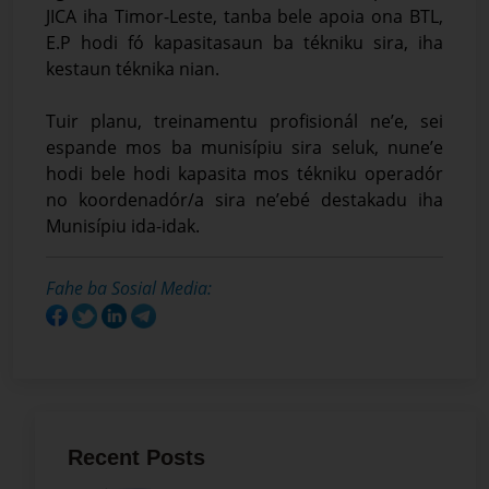
JICA iha Timor-Leste, tanba bele apoia ona BTL,
E.P hodi fó kapasitasaun ba tékniku sira, iha
kestaun téknika nian.
Tuir planu, treinamentu profisionál ne’e, sei
espande mos ba munisípiu sira seluk, nune’e
hodi bele hodi kapasita mos tékniku operadór
no koordenadór/a sira ne’ebé destakadu iha
Munisípiu ida-idak.
Fahe ba Sosial Media:
Recent Posts