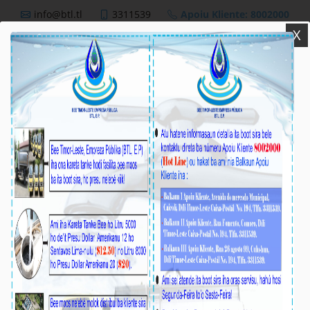
info@btl.tl
3311539
Apoiu Kliente: 8002000
X
BTL,E.P
Nutisia