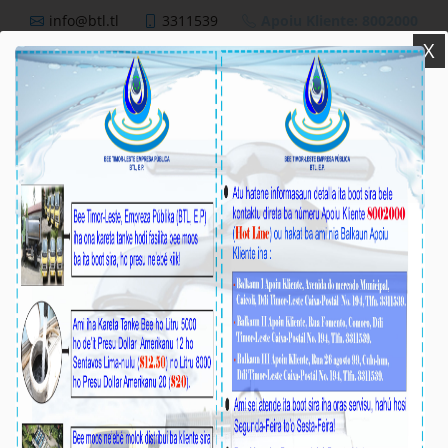
info@btl.tl
3311539
Apoiu Kliente: 8002000
X
BTL,E.P
Nutisia
--
Fahe ba Sosial Media: