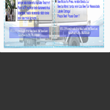
Recent Posts
BTL, E.P Responsável ba Seremónia Iç
iha Inísiu Fulan Agostu 2026
August-05-2026
Ezekutivu BTL, E.P Orienta atu Mellora
Fornesimentu Bee, Hasa’e Reseita no F
Projetu Kanalizasaun Bee iha PA sira
August-05-2026
BTL, E.P ho MOP hamutuk ho EDTL, E.
Fatin preparasaun beemos ba Selebra
Agostu tinan 2026 iha foho Matabian H
Postu Kelekai.
August-03-2026
BTL, E.P ho EDTL, E.P no IGE I.P enk
hodi relata servisu ligadu ho preparas
Selebrasaun 20 Agostu tinan 2026 ba M
Obras Públikas iha Edifisiu MOP Kaikoli
August-04-2026
Molok halo Melloramentu sistema bee