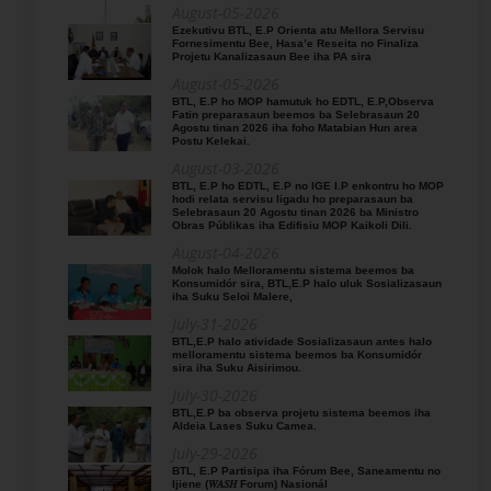
August-05-2026
Ezekutivu BTL, E.P Orienta atu Mellora Servisu
Fornesimentu Bee, Hasa’e Reseita no Finaliza
Projetu Kanalizasaun Bee iha PA sira
August-05-2026
BTL, E.P ho MOP hamutuk ho EDTL, E.P,Observa
Fatin preparasaun beemos ba Selebrasaun 20
Agostu tinan 2026 iha foho Matabian Hun area
Postu Kelekai.
August-03-2026
BTL, E.P ho EDTL, E.P no IGE I.P enkontru ho MOP
hodi relata servisu ligadu ho preparasaun ba
Selebrasaun 20 Agostu tinan 2026 ba Ministro
Obras Públikas iha Edifisiu MOP Kaikoli Dili.
August-04-2026
Molok halo Melloramentu sistema beemos ba
Konsumidór sira, BTL,E.P halo uluk Sosializasaun
iha Suku Seloi Malere,
July-31-2026
BTL,E.P halo atividade Sosializasaun antes halo
melloramentu sistema beemos ba Konsumidór
sira iha Suku Aisirimou.
July-30-2026
BTL,E.P ba observa projetu sistema beemos iha
Aldeia Lases Suku Camea.
July-29-2026
BTL, E.P Partisipa iha Fórum Bee, Saneamentu no
Ijiene (𝑊𝐴𝑆𝐻 Forum) Nasionál