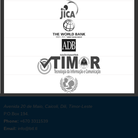
Avenida 20 de Maio, Caicoli, Dili, Timor-Leste
P.O.Box 194.
Phone:
+670 3311539
Email:
info@btl.tl