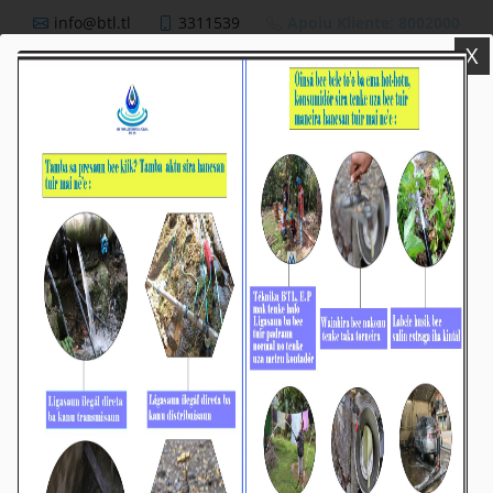
info@btl.tl
3311539
Apoiu Kliente: 8002000
X
BTL,E.P
Nutisia