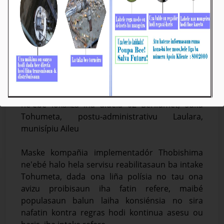
Populasaun Balun Laiha Konsiénsia hodi
Kontinua Haris iha Intake Tohumeta
Média_BTL, E.P
07-Outobru-2023
Aileu, 07/10/2023. Bee Timor-Leste, Empreza
Públika (BTL, E.P) preokupa ho komunidade
balun kontinua haris iha intake Tohumeta
ne'ebé lokaliza iha aldeia 02 Berliumet, suku
Tohumeta, postu-administrativu Laulara,
munisípiu Aileu
Maske kompañia implementadór Thobishima
ne'ebé halo hela servisu reabilitasaun ba intake
Tohumeta, dada ona liña polísia no tau ona
avizu proibisaun iha fatin refere, maibé
populasaun balun laiha konsiénsia no sira
nafatin kontra regras hodi kontinua asesu ou