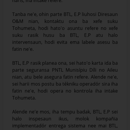
haris, iha intake refere.
Tanba ne'e, ohin parte BTL, E.P liuhosi Diresaun
O&M nian, kontaktu ona ba xefe suku
Tohumeta, hodi hato'o asuntu refere no xefe
suku rasik husu ba BTL, E.P atu halo
intervensaun, hodi evita ema labele asesu ba
fatin ne'e.
BTL, E.P rasik planea ona, sei hato'o karta ida ba
parte seguransa PNTL Munisípiu Díli no Aileu
nian, atu bele asegura fatin refere. Alende ne'e,
sei harii mos postu ba tékniku operadór sira iha
fatin ne'e, hodi opera no kontrola iha intake
Tohumeta.
Alende ne'e mos, iha tempu badak, BTL, E.P sei
halo inspesaun ikus, molok kompañia
implementadór entrega sistema nee mai BTL,