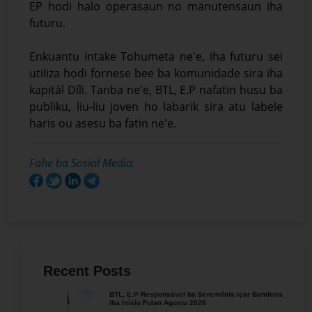
EP hodi halo operasaun no manutensaun iha
futuru.
Enkuantu intake Tohumeta ne'e, iha futuru sei
utiliza hodi fornese bee ba komunidade sira iha
kapitál Díli. Tanba ne'e, BTL, E.P nafatin husu ba
publiku, liu-liu joven ho labarik sira atu labele
haris ou asesu ba fatin ne'e.
Fahe ba Sosial Media:
Recent Posts
BTL, E.P Responsável ba Seremónia Içar Bandeira
iha Inísiu Fulan Agostu 2026