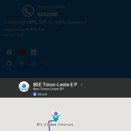
Apoiu Kliente
8002000
© Copyright
BTL, E.P
. All Rights Reserved
Designed by
IT-BTL,E.P
Version
2.4