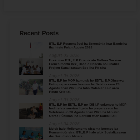
Recent Posts
BTL, E.P Responsável ba Seremónia Içar Bandeira
iha Inísiu Fulan Agostu 2026
August-05-2026
Ezekutivu BTL, E.P Orienta atu Mellora Servisu
Fornesimentu Bee, Hasa’e Reseita no Finaliza
Projetu Kanalizasaun Bee iha PA sira
August-05-2026
BTL, E.P ho MOP hamutuk ho EDTL, E.P,Observa
Fatin preparasaun beemos ba Selebrasaun 20
Agostu tinan 2026 iha foho Matabian Hun area
Postu Kelekai.
August-03-2026
BTL, E.P ho EDTL, E.P no IGE I.P enkontru ho MOP
hodi relata servisu ligadu ho preparasaun ba
Selebrasaun 20 Agostu tinan 2026 ba Ministro
Obras Públikas iha Edifisiu MOP Kaikoli Dili.
August-04-2026
Molok halo Melloramentu sistema beemos ba
Konsumidór sira, BTL,E.P halo uluk Sosializasaun
iha Suku Seloi Malere,