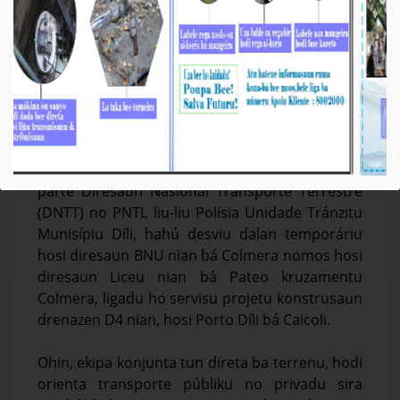
𝐎𝐡𝐢𝐧 𝐇𝐚𝐡𝐮́ 𝐓𝐚𝐤𝐚 𝐃𝐚𝐥𝐚𝐧 𝐓𝐞𝐦𝐩𝐨𝐫𝐚́𝐫𝐢𝐮 𝐓𝐚𝐧𝐛𝐚 𝐒𝐞𝐫𝐯𝐢𝐬𝐮
𝐊𝐨𝐧𝐬𝐭𝐫𝐮𝐬𝐚𝐮𝐧 𝐃𝐫𝐞𝐧𝐚𝐳𝐞𝐧 𝐃𝟒
Média_BTL, E.P
05-Febreiru-2026
𝐃𝐢́𝐥𝐢, 𝟎𝟓 𝐅𝐞𝐯𝐞𝐫𝐞𝐢𝐫𝐮 𝟐𝟎𝟐𝟔. Ekipa DEI Bee Timor-Leste,
Empreza Públika (BTL, E.P) no MOP akompaña
parte Diresaun Nasionál Transporte Terrestre
(DNTT) no PNTL liu-liu Polísia Unidade Tránzitu
Munisípiu Díli, hahú desviu dalan temporáriu
hosi diresaun BNU nian bá Colmera nomos hosi
diresaun Liceu nian bá Pateo kruzamentu
Colmera, ligadu ho servisu projetu konstrusaun
drenazen D4 nian, hosi Porto Díli bá Caicoli.
Ohin, ekipa konjunta tun direta ba terrenu, hodi
orienta transporte públiku no privadu sira