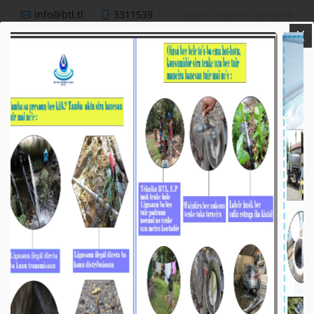
info@btl.tl
3311539
Apoiu Kliente: 8002000
X
BTL,E.P
Nutisia