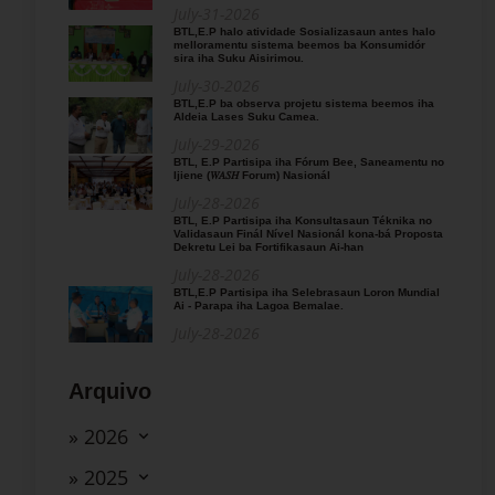
July-31-2026
BTL,E.P halo atividade Sosializasaun antes halo
melloramentu sistema beemos ba Konsumidór
sira iha Suku Aisirimou.
July-30-2026
BTL,E.P ba observa projetu sistema beemos iha
Aldeia Lases Suku Camea.
July-29-2026
BTL, E.P Partisipa iha Fórum Bee, Saneamentu no
Ijiene (𝑊𝐴𝑆𝐻 Forum) Nasionál
July-28-2026
BTL, E.P Partisipa iha Konsultasaun Téknika no
Validasaun Finál Nível Nasionál kona-bá Proposta
Dekretu Lei ba Fortifikasaun Ai-han
July-28-2026
BTL,E.P Partisipa iha Selebrasaun Loron Mundial
Ai - Parapa iha Lagoa Bemalae.
July-28-2026
Arquivo
» 2026
» 2025