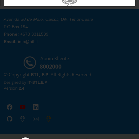
Avenida 20 de Maio, Caicoli, Dili, Timor-Leste
P.O.Box 194.
Phone:
+670 3311539
Email:
info@btl.tl
Apoiu Kliente
8002000
© Copyright
BTL, E.P
. All Rights Reserved
Designed by
IT-BTL,E.P
Version
2.4