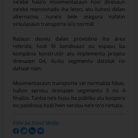
ne’ebé hala’o movimentasaun hosi diresaun
ne’ebé mensionadu iha leten, atu liuhosi dalan
alternativa, nune’e bele asegura nafatin
sirkulasaun transporte la’o normál.
Razaun desviu dalan provizória iha área
referida, hodi fó kondisaun ou espasu ba
kompãnia konstrutór atu implementa projetu
drenazen D4, liu-liu segimentu datoluk no
dahaat nian.
Movimentasaun transporte sei normaliza hikas,
hafoin servisu drenazen segimentu 3 no 4
finaliza. Tanba ne’e husu ba públiku atu koopera
no pasiénsia hodi hein servisu ne’e to’o remata.
Fahe ba Sosial Media: