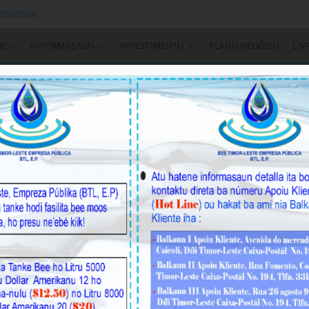
 8002000
E
INFORMASAUN
INVESTIMENTU
PLANU NEGÓSIU
LIV