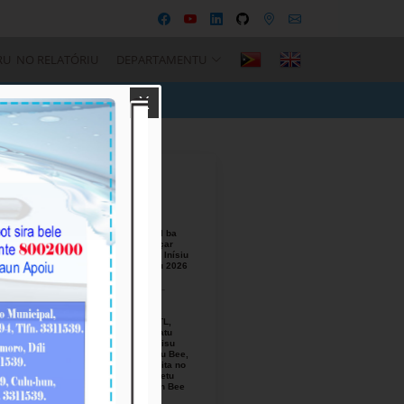
RU NO RELATÓRIU
DEPARTAMENTU
X
Recent Posts
BTL, E.P
Responsável ba
Seremónia Içar
Bandeira iha Inísiu
Fulan Agostu 2026
August-05-
2026
Ezekutivu BTL,
E.P Orienta atu
Mellora Servisu
Fornesimentu Bee,
Hasa’e Reseita no
Finaliza Projetu
Kanalizasaun Bee
iha PA sira