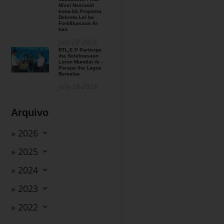
Nível Nasionál
kona-bá Proposta
Dekretu Lei ba
Fortifikasaun Ai-
han
July-28-2026
BTL,E.P Partisipa
iha Selebrasaun
Loron Mundial Ai -
Parapa iha Lagoa
Bemalae.
July-28-2026
Arquivo
» 2026
» 2025
» 2024
» 2023
» 2022