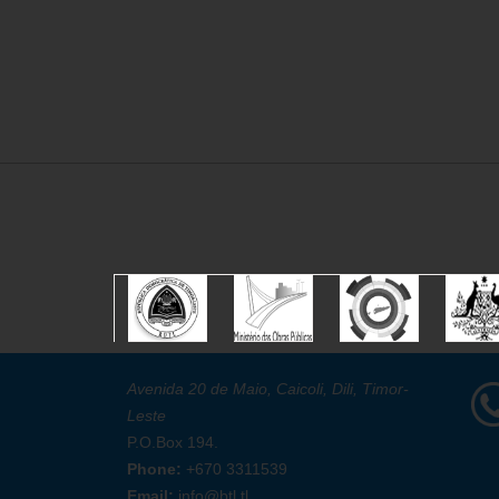
Avenida 20 de Maio, Caicoli, Dili, Timor-
Leste
P.O.Box 194.
Phone:
+670 3311539
Email:
info@btl.tl