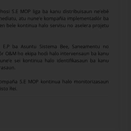
hosi S.E MOP liga ba kanu distribuisaun ne’ebé
 imediatu, atu nune’e kompañia implementadór ba
n bele kontinua halo servisu no aselera projetu
L, E.P ba Asuntu Sistema Bee, Saneamentu no
tór O&M ho ekipa hodi halo intervensaun ba kanu
nune’e sei kontinua halo identifikasaun ba kanu
rasaun.
akompaña S.E MOP kontinua halo monitorizasaun
sto Rei.