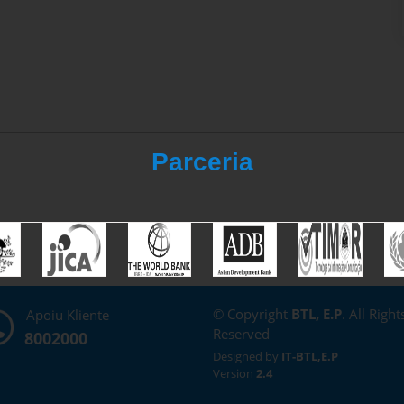
Parceria
© Copyright
BTL, E.P
. All Right
Apoiu Kliente
Reserved
8002000
Designed by
IT-BTL,E.P
Version
2.4