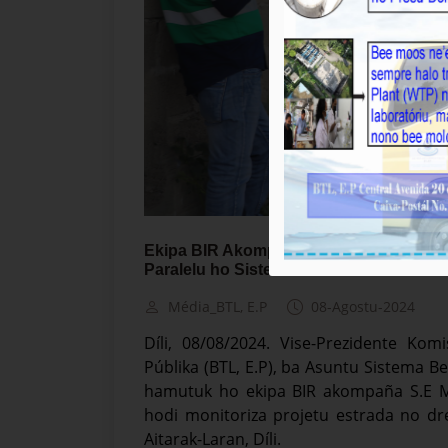
Ekipa BIR Akompaña MOP Kontinua Monit
Paralelu ho Sistema Bee iha Aitarak-Lar
Média_BTL, E.P
08-Agostu-2024
Díli, 08/08/2024. Vise-Prezidente Ko
Públika (BTL, E.P), ba Asuntu Sistema 
hamutuk ho ekipa BIR akompaña S.E Mi
hodi monitoriza projetu estrada no dr
Aitarak-Laran, Díli.