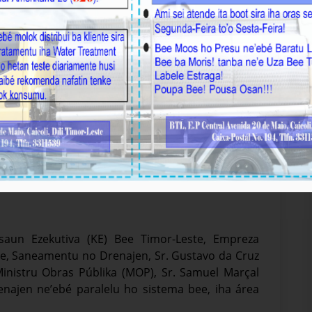
oriza Projetu Estrada & Drenajen ne’ebé
an & Cristo Rei
misaun Ezekutiva (KE) Bee Timor-Leste, Empreza
Bee, Saneamentu no Drenajen, Sr. Gustavo da Cruz
nistru Obras Públika (MOP), Sr. Samuel Marçal
enajen ne’ebé paralelu ho sistema bee, iha área