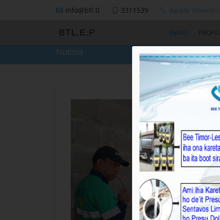
info@btl.tl
3311539
Apoiu Kliente:
BTL,E.P
INISIU
PROFIL
Nutisia