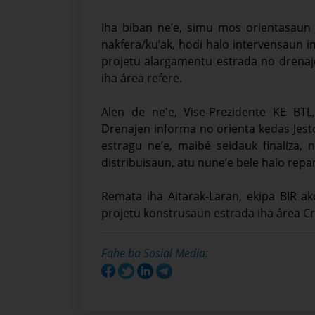
Iha biban ne’e, simu mos orientasaun 
nakfera/ku’ak, hodi halo intervensaun
projetu alargamentu estrada no drenaje
iha área refere.
Alen de ne'e, Vise-Prezidente KE BT
Drenajen informa no orienta kedas Jes
estragu ne’e, maibé seidauk finaliza, 
distribuisaun, atu nune’e bele halo repa
Remata iha Aitarak-Laran, ekipa BIR 
projetu konstrusaun estrada iha área Cri
Fahe ba Sosial Media: