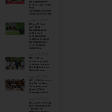
ba Konsumidór
sira, BTL,E.P halo
uluk
Sosializasaun iha
Suku Seloi Malere,
July-31-2026
BTL,E.P halo
atividade
Sosializasaun
antes halo
melloramentu
sistema beemos
ba Konsumidór
sira iha Suku
Aisirimou.
July-30-2026
BTL,E.P ba
observa projetu
sistema beemos
iha Aldeia Lases
Suku Camea.
July-29-2026
BTL, E.P Partisipa
iha Fórum Bee,
Saneamentu no
Ijiene (𝑊𝐴𝑆𝐻
Forum) Nasionál
July-28-2026
BTL, E.P Partisipa
iha Konsultasaun
Téknika no
Validasaun Finál