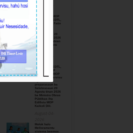
August-05-
2026
BTL, E.P ho MOP
hamutuk ho EDTL,
E.P,Observa Fatin
preparasaun
beemos ba
Selebrasaun 20
Agostu tinan 2026
iha foho Matabian
Hun area Postu
Kelekai.
August-03-
2026
BTL, E.P ho EDTL,
E.P no IGE I.P
enkontru ho MOP
hodi relata servisu
ligadu ho
preparasaun ba
Selebrasaun 20
Agostu tinan 2026
ba Ministro Obras
Públikas iha
Edifisiu MOP
Kaikoli Dili.
August-04-
2026
Molok halo
Melloramentu
sistema beemos