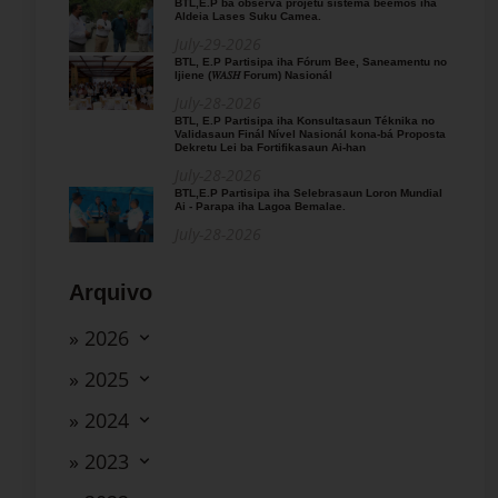
BTL,E.P ba observa projetu sistema beemos iha
Aldeia Lases Suku Camea.
July-29-2026
BTL, E.P Partisipa iha Fórum Bee, Saneamentu no
Ijiene (𝑊𝐴𝑆𝐻 Forum) Nasionál
July-28-2026
BTL, E.P Partisipa iha Konsultasaun Téknika no
Validasaun Finál Nível Nasionál kona-bá Proposta
Dekretu Lei ba Fortifikasaun Ai-han
July-28-2026
BTL,E.P Partisipa iha Selebrasaun Loron Mundial
Ai - Parapa iha Lagoa Bemalae.
July-28-2026
Arquivo
» 2026
» 2025
» 2024
» 2023