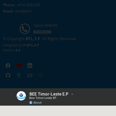
Phone:
+670 3311539
Email:
info@btl.tl
Apoiu Kliente
8002000
© Copyright
BTL, E.P
. All Rights Reserved
Designed by
IT-BTL,E.P
Version
2.4