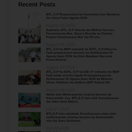
Recent Posts
BTL, E.P Responsável ba Seremónia Içar Bandeira
iha Inísiu Fulan Agostu 2026
August-05-2026
Ezekutivu BTL, E.P Orienta atu Mellora Servisu
Fornesimentu Bee, Hasa’e Reseita no Finaliza
Projetu Kanalizasaun Bee iha PA sira
August-05-2026
BTL, E.P ho MOP hamutuk ho EDTL, E.P,Observa
Fatin preparasaun beemos ba Selebrasaun 20
Agostu tinan 2026 iha foho Matabian Hun area
Postu Kelekai.
August-03-2026
BTL, E.P ho EDTL, E.P no IGE I.P enkontru ho MOP
hodi relata servisu ligadu ho preparasaun ba
Selebrasaun 20 Agostu tinan 2026 ba Ministro
Obras Públikas iha Edifisiu MOP Kaikoli Dili.
August-04-2026
Molok halo Melloramentu sistema beemos ba
Konsumidór sira, BTL,E.P halo uluk Sosializasaun
iha Suku Seloi Malere,
July-31-2026
BTL,E.P halo atividade Sosializasaun antes halo
melloramentu sistema beemos ba Konsumidór
sira iha Suku Aisirimou.
July-30-2026