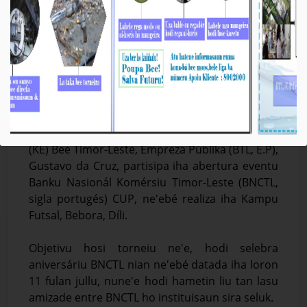
𝐁𝐓𝐋, 𝐄.𝐏 𝐏𝐚𝐫𝐭𝐢𝐬𝐢𝐩𝐚 𝐢𝐡𝐚 𝐀𝐛𝐞𝐫𝐭𝐮𝐫𝐚 𝐄𝐯𝐞𝐧𝐭𝐮 𝐁𝐍𝐂𝐓𝐋
𝐂𝐔𝐏
Média_BTL, E.P
14-Juñu-2025
Díli, 14/06/2025. Prezidente Komisaun Ezekutiva
(KE) Bee Timor-Leste, Empreza Públika (BTL, E.P),
Gustavo da Cruz, partisipa iha abertura eventu
Banku Nasionál Komérsiu Timor-Leste (BNCTL,
sigla portugés) CUP, ne'ebé realiza iha Kampu
Futsal, Bebora, Díli.
Objetivu hosi torneiu ne'e, hodi selebra
aniversáriu BNCTL nian ne'ebé datada iha loron
11 fulan jullu, nune'e hodi hametin liu tan lasu
amizade entre BNCTL ho instituisaun sira seluk.