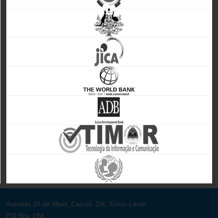
Avenida 20 de Maio, Caicoli, Dili, Timor-Leste
P.O.Box 194.