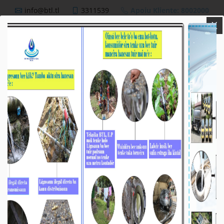
info@btl.tl
3311539
Apoiu Kliente: 8002000
X
BTL,E.P
Nutisia