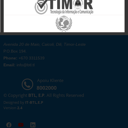
Avenida 20 de Maio, Caicoli, Dili, Timor-Leste
P.O.Box 194.
Phone:
+670 3311539
Email:
info@btl.tl
Apoiu Kliente
8002000
© Copyright
BTL, E.P
. All Rights Reserved
Designed by
IT-BTL,E.P
Version
2.4