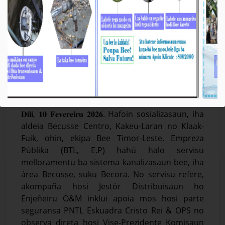
𝐁𝐓𝐋, 𝐄.𝐏 𝐇𝐚𝐡𝐮́ 𝐌𝐞𝐥𝐥𝐨𝐫𝐚 𝐒𝐢𝐬𝐭𝐞𝐦𝐚 𝐊𝐚𝐧𝐚𝐥𝐢𝐳𝐚𝐬𝐚𝐮𝐧 𝐁𝐞𝐞
𝐢𝐡𝐚 𝐁𝐞𝐜𝐮𝐬𝐬𝐞
Média_BTL, E.P
10-Febreiru-2026
𝐃𝐢́𝐥𝐢, 𝟏𝟎 𝐅𝐞𝐯𝐞𝐫𝐞𝐢𝐫𝐮 𝟐𝟎𝟐𝟔. Hafoin sosializasaun, iha
aldeia Becusse Centro, Kakeu-Laran no Klaak-
Fuik, ohin, ekipa Bee Timor-Leste, Empreza
Públika (BTL, E.P) hahú halo servisu
melloramentu ba sistema kanalizasaun bee, iha
área Becusse, suku Becora. No servisu refere,
akompaña hosi Jestór Distribuisaun ho
Enjeñeiru O&M inklui apoia mos hosi parte
seguransa PNTL Eskuadra Cristo Rei & OPS no
observa direta hosi Vise-Prezidente Komisaun