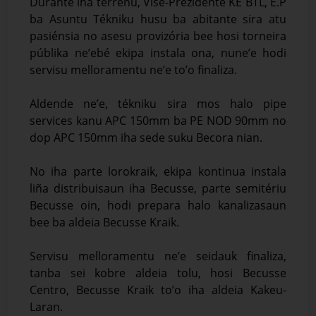
Durante iha terrenu, Vise-Prezidente KE BTL, E.P
ba Asuntu Tékniku husu ba abitante sira atu
pasiénsia no asesu provizória bee hosi torneira
públika ne’ebé ekipa instala ona, nune’e hodi
servisu melloramentu ne’e to’o finaliza.
Aldende ne’e, tékniku sira mos halo pipe
services kanu APC 150mm ba PE NOD 90mm no
dop APC 150mm iha sede suku Becora nian.
No iha parte lorokraik, ekipa kontinua instala
liña distribuisaun iha Becusse, parte semitériu
Becusse oin, hodi prepara halo kanalizasaun
bee ba aldeia Becusse Kraik.
Servisu melloramentu ne’e seidauk finaliza,
tanba sei kobre aldeia tolu, hosi Becusse
Centro, Becusse Kraik to’o iha aldeia Kakeu-
Laran.