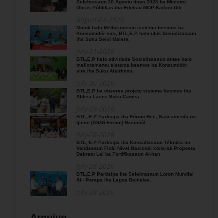
Selebrasaun 20 Agostu tinan 2026 ba Ministro
Obras Públikas iha Edifisiu MOP Kaikoli Dili.
August-04-2026
Molok halo Melloramentu sistema beemos ba
Konsumidór sira, BTL,E.P halo uluk Sosializasaun
iha Suku Seloi Malere,
July-31-2026
BTL,E.P halo atividade Sosializasaun antes halo
melloramentu sistema beemos ba Konsumidór
sira iha Suku Aisirimou.
July-30-2026
BTL,E.P ba observa projetu sistema beemos iha
Aldeia Lases Suku Camea.
July-29-2026
BTL, E.P Partisipa iha Fórum Bee, Saneamentu no
Ijiene (𝑊𝐴𝑆𝐻 Forum) Nasionál
July-28-2026
BTL, E.P Partisipa iha Konsultasaun Téknika no
Validasaun Finál Nível Nasionál kona-bá Proposta
Dekretu Lei ba Fortifikasaun Ai-han
July-28-2026
BTL,E.P Partisipa iha Selebrasaun Loron Mundial
Ai - Parapa iha Lagoa Bemalae.
July-28-2026
Arquivo