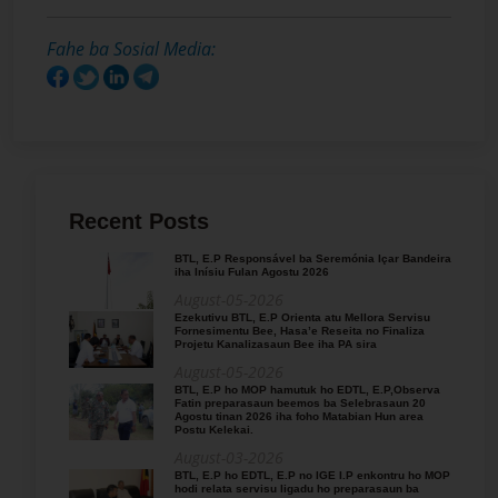
Fahe ba Sosial Media:
Recent Posts
BTL, E.P Responsável ba Seremónia Içar Bandeira
iha Inísiu Fulan Agostu 2026
August-05-2026
Ezekutivu BTL, E.P Orienta atu Mellora Servisu
Fornesimentu Bee, Hasa’e Reseita no Finaliza
Projetu Kanalizasaun Bee iha PA sira
August-05-2026
BTL, E.P ho MOP hamutuk ho EDTL, E.P,Observa
Fatin preparasaun beemos ba Selebrasaun 20
Agostu tinan 2026 iha foho Matabian Hun area
Postu Kelekai.
August-03-2026
BTL, E.P ho EDTL, E.P no IGE I.P enkontru ho MOP
hodi relata servisu ligadu ho preparasaun ba