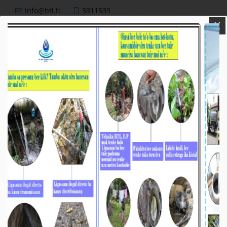
info@btl.tl
3311539
Apoiu Kliente: 8002000
X
BTL,E.P
Nutisia