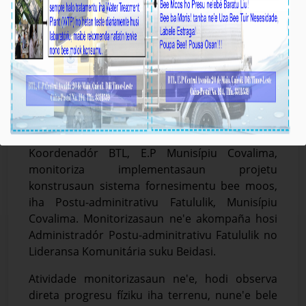
𝑩𝑻𝑳, 𝑬.𝑷: 𝑷𝒓𝒐𝒋𝒆𝒕𝒖 𝑲𝒐𝒏𝒔𝒕𝒓𝒖𝒔𝒂𝒖𝒏 𝑺𝒊𝒔𝒕𝒆𝒎𝒂 𝑭𝒐𝒓𝒏𝒆𝒔𝒊𝒎𝒆𝒏𝒕𝒖
𝑩𝒆𝒆 𝑴𝒐𝒐𝒔 𝒊𝒉𝒂 𝑷𝑨 𝑭𝒂𝒕𝒖𝒍𝒖𝒍𝒊𝒌 𝑨𝒕𝒊𝒏𝒋𝒊 𝒐𝒏𝒂 75%
Média_BTL, E.P
27-Febreiru-2026
Covalima, 27 Fevereiru 2026. Diretór DEI BTL,
E.P, João da Cruz Cardoso ho Jestór
Infraestrutura BTL, E.P hamutuk ho
Koordenadór BTL, E.P Munisípiu Covalima,
monitoriza implementasaun projetu
konstrusaun sistema fornesimentu bee moos,
iha Postu-adminitrativu Fatululik, Munisípiu
Covalima. Monitorizasaun ne'e akompaña hosi
Administradór Postu-adminitrativu Fatululik no
Lideransa Komunitária suku Beidasi.
Atividade monitorizasaun ne'e, hodi observa
direta progresu fíziku iha terrenu, nune'e bele