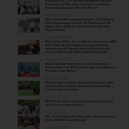
Ezekutivu BTL, E.P Orienta atu Mellora Servisu
Fornesimentu Bee, Hasa’e Reseita no Finaliza
Projetu Kanalizasaun Bee iha PA sira
August-05-2026
BTL, E.P ho MOP hamutuk ho EDTL, E.P,Observa
Fatin preparasaun beemos ba Selebrasaun 20
Agostu tinan 2026 iha foho Matabian Hun area
Postu Kelekai.
August-03-2026
BTL, E.P ho EDTL, E.P no IGE I.P enkontru ho MOP
hodi relata servisu ligadu ho preparasaun ba
Selebrasaun 20 Agostu tinan 2026 ba Ministro
Obras Públikas iha Edifisiu MOP Kaikoli Dili.
August-04-2026
Molok halo Melloramentu sistema beemos ba
Konsumidór sira, BTL,E.P halo uluk Sosializasaun
iha Suku Seloi Malere,
July-31-2026
BTL,E.P halo atividade Sosializasaun antes halo
melloramentu sistema beemos ba Konsumidór
sira iha Suku Aisirimou.
July-30-2026
BTL,E.P ba observa projetu sistema beemos iha
Aldeia Lases Suku Camea.
July-29-2026
BTL, E.P Partisipa iha Fórum Bee, Saneamentu no
Ijiene (𝑊𝐴𝑆𝐻 Forum) Nasionál
July-28-2026