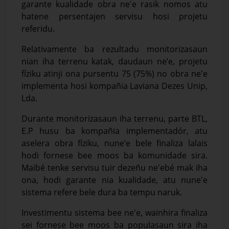
garante kualidade obra ne'e rasik nomos atu
hatene persentajen servisu hosi projetu
referidu.
Relativamente ba rezultadu monitorizasaun
nian iha terrenu katak, daudaun ne’e, projetu
fíziku atinji ona pursentu 75 (75%) no obra ne'e
implementa hosi kompañia Laviana Dezes Unip,
Lda.
Durante monitorizasaun iha terrenu, parte BTL,
E.P husu ba kompañia implementadór, atu
aselera obra fíziku, nune’e bele finaliza lalais
hodi fornese bee moos ba komunidade sira.
Maibé tenke servisu tuir dezeñu ne'ebé mak iha
ona, hodi garante nia kualidade, atu nune'e
sistema refere bele dura ba tempu naruk.
Investimentu sistema bee ne'e, wainhira finaliza
sei fornese bee moos ba populasaun sira iha