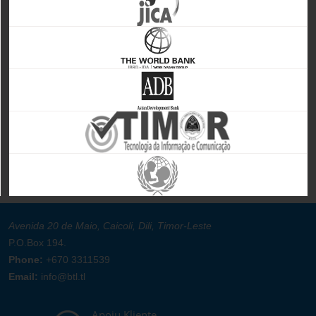
Avenida 20 de Maio, Caicoli, Dili, Timor-Leste
P.O.Box 194.
Phone:
+670 3311539
Email:
info@btl.tl
Apoiu Kliente