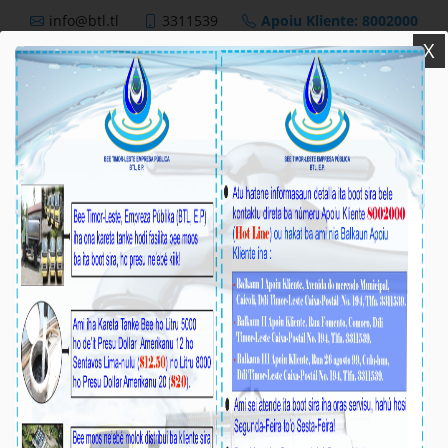
info@btl.tl
3311539
Apoiu Kliente: 8002000
X
BTL,E.P
Nutisia