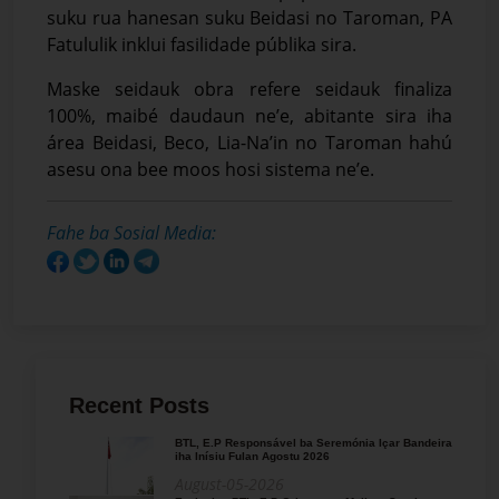
suku rua hanesan suku Beidasi no Taroman, PA
Fatululik inklui fasilidade públika sira.
Maske seidauk obra refere seidauk finaliza
100%, maibé daudaun ne’e, abitante sira iha
área Beidasi, Beco, Lia-Na’in no Taroman hahú
asesu ona bee moos hosi sistema ne’e.
Fahe ba Sosial Media:
Recent Posts
BTL, E.P Responsável ba Seremónia Içar Bandeira
iha Inísiu Fulan Agostu 2026
August-05-2026