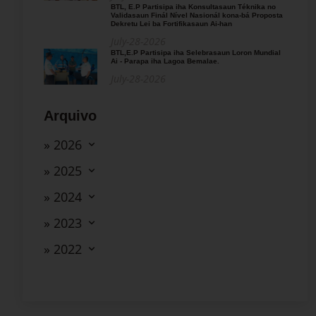
BTL, E.P Partisipa iha Konsultasaun Téknika no
Validasaun Finál Nível Nasionál kona-bá Proposta
Dekretu Lei ba Fortifikasaun Ai-han
July-28-2026
BTL,E.P Partisipa iha Selebrasaun Loron Mundial
Ai - Parapa iha Lagoa Bemalae.
July-28-2026
Arquivo
» 2026
» 2025
» 2024
» 2023
» 2022