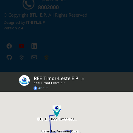
8002000
© Copyright
BTL, E.P
. All Rights Reserved
Designed by
IT-BTL,E.P
Version
2.4