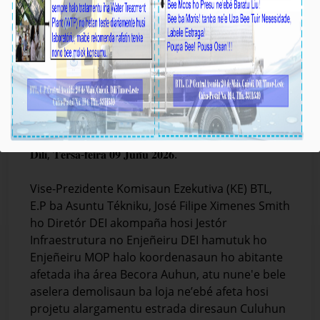
BTL, E.P ho MOP Halo Koordenasaun ho
Abitante Afetada no Monitoriza Projetu
Melloramentu Sistema Kanalizasaun Bee iha
Camea
Média_BTL, E.P
09-Juñu-2026
𝐃𝐢́𝐥𝐢, 𝐓𝐞𝐫𝐬𝐚-𝐟𝐞𝐢𝐫𝐚 𝟎𝟗 𝐉𝐮𝐧̃𝐮 𝟐𝟎𝟐𝟔.
Vise-Prezidente Komisaun Ezekutiva (KE) BTL,
E.P ba Asuntu Tékniku, José Filipe Ximenes Smith
ho Diretór DEI akompaña hosi Jestór
Infraestrutura no Enjeñeiru DEI hamutuk ho
Enjeñeiru MOP halo koordenasaun ho abitante
afetada iha área Becora Auhun, atu nune'e bele
aselera demolisaun ba loja ne’ebé afeta hosi
projetu alargamentu estrada diresaun Culuhun