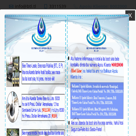
info@btl.tl
3311539
Apoiu Kliente: 8002000
X
BTL,E.P
Nutisia