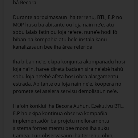
bá Becora.
Durante aproximasaun iha terrenu, BTL, E.P no
MOP husu ba abitante ou loja nain ne’e, atu
sobu lalais fatin ou loja refere, nune’e hodi fó
biban ba kompañia atu bele instala kanu
kanalizasaun bee iha área referida.
Iha biban ne’e, ekipa konjunta akompañadu hosi
loja na’in, haree direta badaen sira ne’ebé hahú
sobu loja ne’ebé afeta hosi obra alargamentu
estrada. Abitante ou loja nain ne’e, koopera no
promete sei aselera servisu demolisaun ne'e.
Hafoin konklui iha Becora Auhun, Ezekutivu BTL,
E.P ho ekipa kontinua observa kompañia
implementadór ba projetu melloramentu
sistema fornesimentu bee moos iha suku
Camea. Tuir observasaun iha terrenu, ohin,