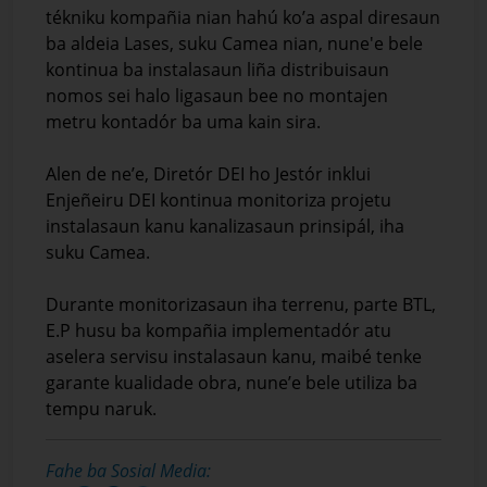
tékniku kompañia nian hahú ko’a aspal diresaun
ba aldeia Lases, suku Camea nian, nune'e bele
kontinua ba instalasaun liña distribuisaun
nomos sei halo ligasaun bee no montajen
metru kontadór ba uma kain sira.
Alen de ne’e, Diretór DEI ho Jestór inklui
Enjeñeiru DEI kontinua monitoriza projetu
instalasaun kanu kanalizasaun prinsipál, iha
suku Camea.
Durante monitorizasaun iha terrenu, parte BTL,
E.P husu ba kompañia implementadór atu
aselera servisu instalasaun kanu, maibé tenke
garante kualidade obra, nune’e bele utiliza ba
tempu naruk.
Fahe ba Sosial Media: