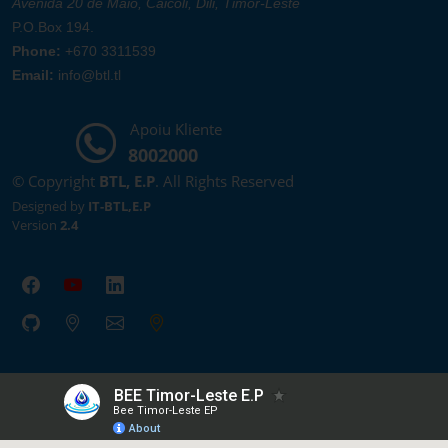
Avenida 20 de Maio, Caicoli, Dili, Timor-Leste
P.O.Box 194.
Phone:
+670 3311539
Email:
info@btl.tl
Apoiu Kliente
8002000
© Copyright
BTL, E.P
. All Rights Reserved
Designed by
IT-BTL,E.P
Version
2.4