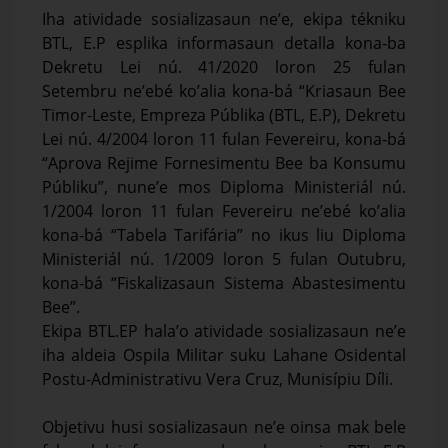
Iha atividade sosializasaun ne’e, ekipa tékniku
BTL, E.P esplika informasaun detalla kona-ba
Dekretu Lei nú. 41/2020 loron 25 fulan
Setembru ne’ebé ko’alia kona-bá “Kriasaun Bee
Timor-Leste, Empreza Públika (BTL, E.P), Dekretu
Lei nú. 4/2004 loron 11 fulan Fevereiru, kona-bá
“Aprova Rejime Fornesimentu Bee ba Konsumu
Públiku”, nune’e mos Diploma Ministeriál nú.
1/2004 loron 11 fulan Fevereiru ne’ebé ko’alia
kona-bá “Tabela Tarifária” no ikus liu Diploma
Ministeriál nú. 1/2009 loron 5 fulan Outubru,
kona-bá “Fiskalizasaun Sistema Abastesimentu
Bee”.
Ekipa BTL.EP hala’o atividade sosializasaun ne’e
iha aldeia Ospila Militar suku Lahane Osidental
Postu-Administrativu Vera Cruz, Munisípiu Díli.
Objetivu husi sosializasaun ne’e oinsa mak bele