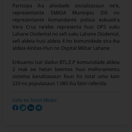
Partisipa iha atividade sosializasaun ne’e,
reprezentante SMASA Munisipiu Dili no
reprezentante komandante polisia eskuadra
Vera Cruz ne’ebe reprezenta husi OPS suku
Lahane Osidental no sefi suku Lahane Osidental,
sefi aldeia husi aldeia 4 ho komunidede sira iha
aldeia Ainitas-Hun no Ospital Militar Lahane.
Enkuantu tuir dadus BTL,E.P komunidade aldeia
2 mak sei hetan beemos husi melloramentu
sistema kanalizasaun foun ho total uma kain
233 no populasaun 1.085 iha fatin referida.
Fahe ba Sosial Media: