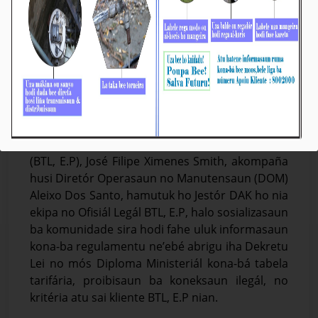
BTL,E.P halo sosializasaun hodi partilla uluk
informasaun antes halo melloramentu sistema
beemos ba abitante sira iha Aldeia Ospital
Militar no Aldeia Ainitas-Hun iha area Lahane
Osidental.
Média_BTL, E.P
19-Juñu-2026
D𝐢́li,19 Juñu 2026. Prezidente Interinu Komisaun
Ezekutiva (KE) Bee Timor-Leste, Empreza Públika
(BTL, E.P), José Filipe Ximenes Smith, akompaña
husi Diretór Operasaun no Manutensaun (DOM)
Aleixo Dos Santo, hamutuk ho Jestór DAK ho nia
ekipa no Ofisiál Legál BTL, E.P, halo sosializasaun
ba komunidade sira hodi fahe uluk informasaun
kona-ba regulamentu ne’ebé abrigu iha Dekretu
Lei no mós Diploma Ministeriál kona-bá tabela
tarifária, proibisaun ba koneksaun ilegál, no
kritéria atu sai kliente BTL, E.P nian.