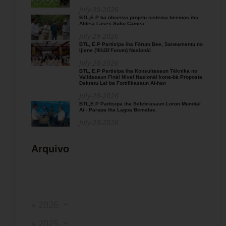
July-30-2026
BTL,E.P ba observa projetu sistema beemos iha
Aldeia Lases Suku Camea.
July-29-2026
BTL, E.P Partisipa iha Fórum Bee, Saneamentu no
Ijiene (𝑊𝐴𝑆𝐻 Forum) Nasionál
July-28-2026
BTL, E.P Partisipa iha Konsultasaun Téknika no
Validasaun Finál Nível Nasionál kona-bá Proposta
Dekretu Lei ba Fortifikasaun Ai-han
July-28-2026
BTL,E.P Partisipa iha Selebrasaun Loron Mundial
Ai - Parapa iha Lagoa Bemalae.
July-28-2026
Arquivo
» 2026
» 2025
» 2024
» 2023