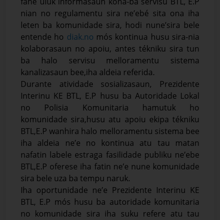
fahe uluk informasaun kona-ba servisu BTL, E.P
nian no regulamentu sira ne’ebé sita ona iha
leten ba komunidade sira, hodi nune’sira bele
entende ho
diak.no
mós kontinua husu sira-nia
kolaborasaun no apoiu, antes tékniku sira tun
ba halo servisu melloramentu sistema
kanalizasaun bee,iha aldeia referida.
Durante atividade sosializasaun, Prezidente
Interinu KE BTL, E.P husu ba Autoridade Lokal
no Polisia Komunitaria hamutuk ho
komunidade sira,husu atu apoiu ekipa tékniku
BTL,E.P wanhira halo melloramentu sistema bee
iha aldeia ne’e no kontinua atu tau matan
nafatin labele estraga fasilidade publiku ne’ebe
BTL,E.P oferese iha fatin ne’e nune komunidade
sira bele uza ba tempu naruk.
Iha oportunidade ne’e Prezidente Interinu KE
BTL, E.P mós husu ba autoridade komunitaria
no komunidade sira iha suku refere atu tau