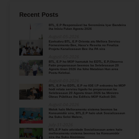
Recent Posts
BTL, E.P Responsável ba Seremónia Içar Bandeira
iha Inísiu Fulan Agostu 2026
August-05-2026
Ezekutivu BTL, E.P Orienta atu Mellora Servisu
Fornesimentu Bee, Hasa’e Reseita no Finaliza
Projetu Kanalizasaun Bee iha PA sira
August-05-2026
BTL, E.P ho MOP hamutuk ho EDTL, E.P,Observa
Fatin preparasaun beemos ba Selebrasaun 20
Agostu tinan 2026 iha foho Matabian Hun area
Postu Kelekai.
August-03-2026
BTL, E.P ho EDTL, E.P no IGE I.P enkontru ho MOP
hodi relata servisu ligadu ho preparasaun ba
Selebrasaun 20 Agostu tinan 2026 ba Ministro
Obras Públikas iha Edifisiu MOP Kaikoli Dili.
August-04-2026
Molok halo Melloramentu sistema beemos ba
Konsumidór sira, BTL,E.P halo uluk Sosializasaun
iha Suku Seloi Malere,
July-31-2026
BTL,E.P halo atividade Sosializasaun antes halo
melloramentu sistema beemos ba Konsumidór
sira iha Suku Aisirimou.