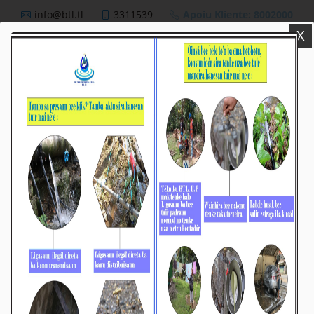
info@btl.tl
3311539
Apoiu Kliente: 8002000
X
BTL,E.P
Nutisia