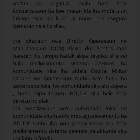
matan no organiza malu hodi halo
konservasaun ba bee matan ida iha mota ulun
lahane nian no kuda ai nune bele asegura
bematan ne’e ho diak.
Iha okaziaun ne’e Diretór Operasaun no
Manutensaun (DOM) Aleixo dos Santos mós
hateten iha tempu badak ekipa tékniku sira sei
halo melloramentu sistema beemos ba
komunidade sira iha aldeia Ospital Militar
Lahane no Ainitas-Hun tanba ne’e husu ba
autoridade lokal ho komunidade sira atu kopera
, hodi ekipa tekniku BTL,E.P sira bele halo
servisu ho diak.
Iha sosializasaun ne’e, autoridade lokal no
komunidade sira hato’o mós agradesementu ba
BTL,E.P tanba iha ona preparasaun atu halo
melloramentu sistema beemos ba abitante sira
iha fatin referida.