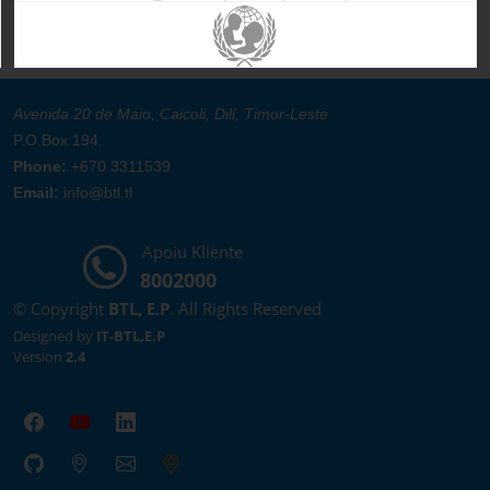
Avenida 20 de Maio, Caicoli, Dili, Timor-Leste
P.O.Box 194.
Phone:
+670 3311539
Email:
info@btl.tl
Apoiu Kliente
8002000
© Copyright
BTL, E.P
. All Rights Reserved
Designed by
IT-BTL,E.P
Version
2.4