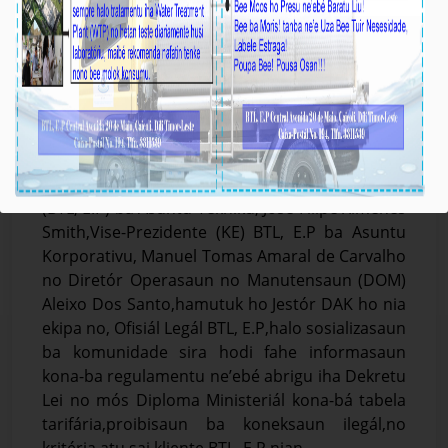
Molok halo melloramentu sistema bee iha aldeia
Lases Ekipa BTL,E.P fahe uluk informasaun liu
husi atividade Sosializasaun iha area suku
Camea.
Média_BTL, E.P
12-Juñu-2026
D𝐢́li,12 Juñu 2026.Vise-Prezidente Komisaun
Ezekutiva (KE)Bee Timor-Leste, Empreza Públika
(BTL, E.P) ba Asuntu Tékniku, José Filipe Ximenes
Smith,Vise-Prezidente (KE) BTL, E.P ba Asuntu
Korporativu, Manuel Tomas Amaral de Carvalho
no Diretór Operasaun no Manutensaun (DOM)
Aleixo Dos Santo,hamutuk ho Jestór DAK ho nia
ekipa no, Ofisiál Legál BTL, E.P,halo sosializasaun
ba komunidade sira hodi fahe informasaun
kona-ba regulamentu ne’ebé abrigu iha Dekretu
Lei no mós Diploma Ministeriál kona-bá tabela
tarifária,proibisaun ba koneksaun ilegál,no
kritéria atu sai kliente BTL, E.P nian,