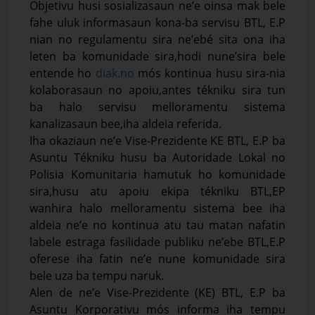
Objetivu husi sosializasaun ne’e oinsa mak bele
fahe uluk informasaun kona-ba servisu BTL, E.P
nian no regulamentu sira ne’ebé sita ona iha
leten ba komunidade sira,hodi nune’sira bele
entende ho
diak.no
mós kontinua husu sira-nia
kolaborasaun no apoiu,antes tékniku sira tun
ba halo servisu melloramentu sistema
kanalizasaun bee,iha aldeia referida.
Iha okaziaun ne’e Vise-Prezidente KE BTL, E.P ba
Asuntu Tékniku husu ba Autoridade Lokal no
Polisia Komunitaria hamutuk ho komunidade
sira,husu atu apoiu ekipa tékniku BTL,EP
wanhira halo melloramentu sistema bee iha
aldeia ne’e no kontinua atu tau matan nafatin
labele estraga fasilidade publiku ne’ebe BTL,E.P
oferese iha fatin ne’e nune komunidade sira
bele uza ba tempu naruk.
Alen de ne’e Vise-Prezidente (KE) BTL, E.P ba
Asuntu Korporativu mós informa iha tempu