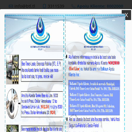
info@btl.tl
3311539
Apoiu Kliente: 8002000
X
BTL,E.P
Nutisia