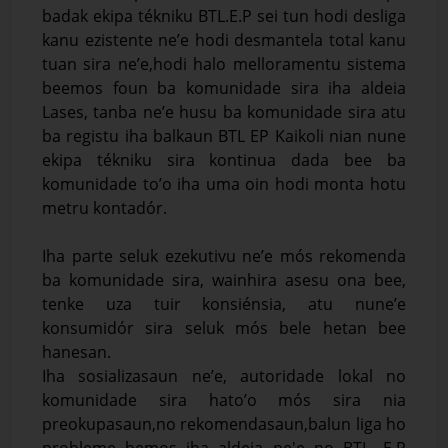
badak ekipa tékniku BTL.E.P sei tun hodi desliga
kanu ezistente ne’e hodi desmantela total kanu
tuan sira ne’e,hodi halo melloramentu sistema
beemos foun ba komunidade sira iha aldeia
Lases, tanba ne’e husu ba komunidade sira atu
ba registu iha balkaun BTL EP Kaikoli nian nune
ekipa tékniku sira kontinua dada bee ba
komunidade to’o iha uma oin hodi monta hotu
metru kontadór.
Iha parte seluk ezekutivu ne’e mós rekomenda
ba komunidade sira, wainhira asesu ona bee,
tenke uza tuir konsiénsia, atu nune’e
konsumidór sira seluk mós bele hetan bee
hanesan.
Iha sosializasaun ne’e, autoridade lokal no
komunidade sira hato’o mós sira nia
preokupasaun,no rekomendasaun,balun liga ho
probleme bemos iha aldeia ne'e no BTL, E.P