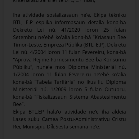
Iha atividade sosializasaun ne’e, Ekipa tékniku
BTL, E.P esplika informasaun detalla kona-ba
Dekretu Lei nú. 41/2020 loron 25 fulan
Setembru ne’ebé ko’alia kona-bá “Kriasaun Bee
Timor-Leste, Empreza Públika (BTL, E.P), Dekretu
Lei nú. 4/2004 loron 11 fulan Fevereiru, kona-bá
“Aprova Rejime Fornesimentu Bee ba Konsumu
Públiku”, nune’e mos Diploma Ministeriál nú.
1/2004 loron 11 fulan Fevereiru ne’ebé ko’alia
kona-bá “Tabela Tarifária” no ikus liu Diploma
Ministeriál nú. 1/2009 loron 5 fulan Outubru,
kona-bá “Fiskalizasaun Sistema Abastesimentu
Bee”.
Ekipa BTL.EP hala’o atividade ne’e iha aldeia
Lases suku Camea Postu-Administrativu Cristu
Rei, Munisípiu Díli,Sesta semana ne’e.