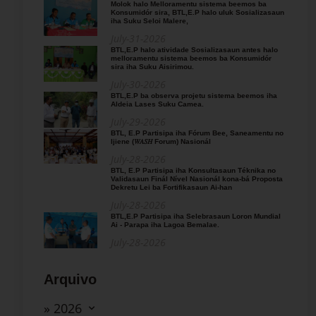
Molok halo Melloramentu sistema beemos ba
Konsumidór sira, BTL,E.P halo uluk Sosializasaun
iha Suku Seloi Malere,
July-31-2026
BTL,E.P halo atividade Sosializasaun antes halo
melloramentu sistema beemos ba Konsumidór
sira iha Suku Aisirimou.
July-30-2026
BTL,E.P ba observa projetu sistema beemos iha
Aldeia Lases Suku Camea.
July-29-2026
BTL, E.P Partisipa iha Fórum Bee, Saneamentu no
Ijiene (𝑊𝐴𝑆𝐻 Forum) Nasionál
July-28-2026
BTL, E.P Partisipa iha Konsultasaun Téknika no
Validasaun Finál Nível Nasionál kona-bá Proposta
Dekretu Lei ba Fortifikasaun Ai-han
July-28-2026
BTL,E.P Partisipa iha Selebrasaun Loron Mundial
Ai - Parapa iha Lagoa Bemalae.
July-28-2026
Arquivo
» 2026