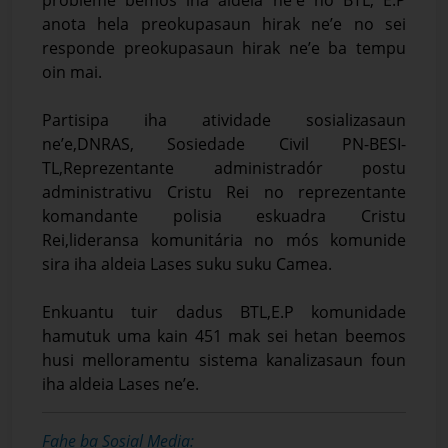
anota hela preokupasaun hirak ne’e no sei
responde preokupasaun hirak ne’e ba tempu
oin mai.
Partisipa iha atividade sosializasaun
ne’e,DNRAS, Sosiedade Civil PN-BESI-
TL,Reprezentante administradór postu
administrativu Cristu Rei no reprezentante
komandante polisia eskuadra Cristu
Rei,lideransa komunitária no mós komunide
sira iha aldeia Lases suku suku Camea.
Enkuantu tuir dadus BTL,E.P komunidade
hamutuk uma kain 451 mak sei hetan beemos
husi melloramentu sistema kanalizasaun foun
iha aldeia Lases ne’e.
Fahe ba Sosial Media: