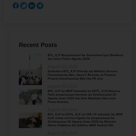
Recent Posts
BTL, E.P Responsável ba Seremónia Içar Bandeira
iha Inísiu Fulan Agostu 2026
August-05-2026
Ezekutivu BTL, E.P Orienta atu Mellora Servisu
Fornesimentu Bee, Hasa’e Reseita no Finaliza
Projetu Kanalizasaun Bee iha PA sira
August-05-2026
BTL, E.P ho MOP hamutuk ho EDTL, E.P,Observa
Fatin preparasaun beemos ba Selebrasaun 20
Agostu tinan 2026 iha foho Matabian Hun area
Postu Kelekai.
August-03-2026
BTL, E.P ho EDTL, E.P no IGE I.P enkontru ho MOP
hodi relata servisu ligadu ho preparasaun ba
Selebrasaun 20 Agostu tinan 2026 ba Ministro
Obras Públikas iha Edifisiu MOP Kaikoli Dili.
August-04-2026