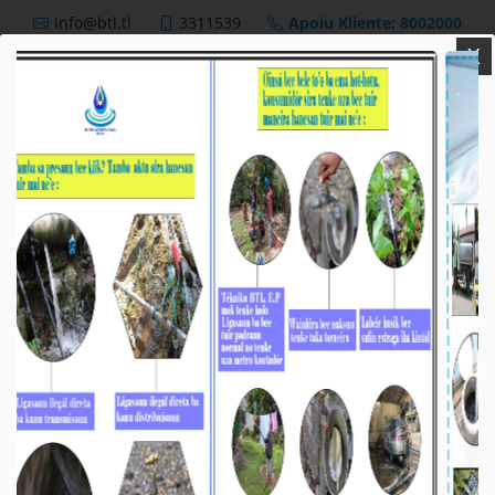
info@btl.tl
3311539
Apoiu Kliente: 8002000
X
BTL,E.P
Nutisia