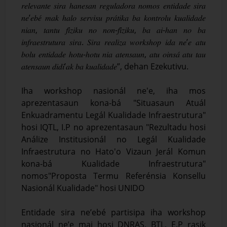
𝑟𝑒𝑙𝑒𝑣𝑎𝑛𝑡𝑒 𝑠𝑖𝑟𝑎 ℎ𝑎𝑛𝑒𝑠𝑎𝑛 𝑟𝑒𝑔𝑢𝑙𝑎𝑑𝑜𝑟𝑎 𝑛𝑜𝑚𝑜𝑠 𝑒𝑛𝑡𝑖𝑑𝑎𝑑𝑒 𝑠𝑖𝑟𝑎
𝑛𝑒’𝑒𝑏𝑒́ 𝑚𝑎𝑘 ℎ𝑎𝑙𝑜 𝑠𝑒𝑟𝑣𝑖𝑠𝑢 𝑝𝑟𝑎́𝑡𝑖𝑘𝑎 𝑏𝑎 𝑘𝑜𝑛𝑡𝑟𝑜𝑙𝑢 𝑘𝑢𝑎𝑙𝑖𝑑𝑎𝑑𝑒
𝑛𝑖𝑎𝑛, 𝑡𝑎𝑛𝑡𝑢 𝑓𝑖́𝑧𝑖𝑘𝑢 𝑛𝑜 𝑛𝑜𝑛-𝑓𝑖́𝑧𝑖𝑘𝑢, 𝑏𝑎 𝑎𝑖-ℎ𝑎𝑛 𝑛𝑜 𝑏𝑎
𝑖𝑛𝑓𝑟𝑎𝑒𝑠𝑡𝑟𝑢𝑡𝑢𝑟𝑎 𝑠𝑖𝑟𝑎. 𝑆𝑖𝑟𝑎 𝑟𝑒𝑎𝑙𝑖𝑧𝑎 𝑤𝑜𝑟𝑘𝑠ℎ𝑜𝑝 𝑖𝑑𝑎 𝑛𝑒’𝑒 𝑎𝑡𝑢
𝑏𝑜𝑙𝑢 𝑒𝑛𝑡𝑖𝑑𝑎𝑑𝑒 ℎ𝑜𝑡𝑢-ℎ𝑜𝑡𝑢 𝑛𝑖𝑎 𝑎𝑡𝑒𝑛𝑠𝑎𝑢𝑛, 𝑎𝑡𝑢 𝑜𝑖𝑛𝑠𝑎́ 𝑎𝑡𝑢 𝑡𝑎𝑢
𝑎𝑡𝑒𝑛𝑠𝑎𝑢𝑛 𝑑𝑖𝑑𝑖’𝑎𝑘 𝑏𝑎 𝑘𝑢𝑎𝑙𝑖𝑑𝑎𝑑𝑒”, dehan Ezekutivu.
Iha workshop nasionál ne'e, iha mos
aprezentasaun kona-bá "Situasaun Atuál
Enkuadramentu Legál Kualidade Infraestrutura"
hosi IQTL, I.P no aprezentasaun "Rezultadu hosi
Análize Institusionál no Legál Kualidade
Infraestrutura no Hato'o Vizaun Jerál Komun
kona-bá Kualidade Infraestrutura"
nomos"Proposta Termu Referénsia Konsellu
Nasionál Kualidade" hosi UNIDO
Entidade sira ne’ebé partisipa iha workshop
nasionál ne’e mai hosi DNRAS, BTL, E.P rasik