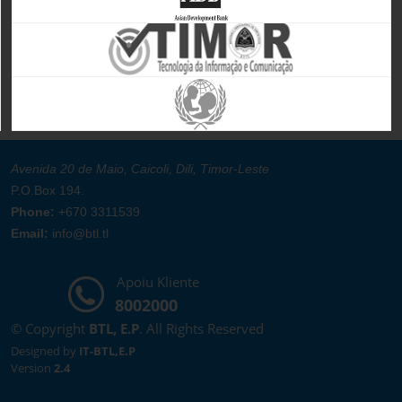
Avenida 20 de Maio, Caicoli, Dili, Timor-Leste
P.O.Box 194.
Phone:
+670 3311539
Email:
info@btl.tl
Apoiu Kliente
8002000
© Copyright
BTL, E.P
. All Rights Reserved
Designed by
IT-BTL,E.P
Version
2.4