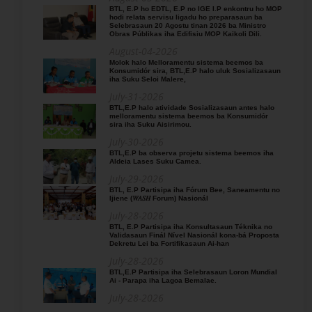
BTL, E.P ho EDTL, E.P no IGE I.P enkontru ho MOP
hodi relata servisu ligadu ho preparasaun ba
Selebrasaun 20 Agostu tinan 2026 ba Ministro
Obras Públikas iha Edifisiu MOP Kaikoli Dili.
August-04-2026
Molok halo Melloramentu sistema beemos ba
Konsumidór sira, BTL,E.P halo uluk Sosializasaun
iha Suku Seloi Malere,
July-31-2026
BTL,E.P halo atividade Sosializasaun antes halo
melloramentu sistema beemos ba Konsumidór
sira iha Suku Aisirimou.
July-30-2026
BTL,E.P ba observa projetu sistema beemos iha
Aldeia Lases Suku Camea.
July-29-2026
BTL, E.P Partisipa iha Fórum Bee, Saneamentu no
Ijiene (𝑊𝐴𝑆𝐻 Forum) Nasionál
July-28-2026
BTL, E.P Partisipa iha Konsultasaun Téknika no
Validasaun Finál Nível Nasionál kona-bá Proposta
Dekretu Lei ba Fortifikasaun Ai-han
July-28-2026
BTL,E.P Partisipa iha Selebrasaun Loron Mundial
Ai - Parapa iha Lagoa Bemalae.
July-28-2026