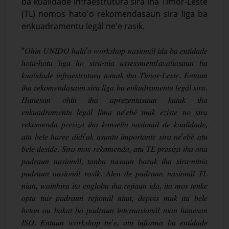
ba kualidade infraestrutura sira iha Timor-Leste
(TL) nomos hato'o rekomendasaun sira liga ba
enkuadramentu legál ne'e rasik.
“𝑂ℎ𝑖𝑛 𝑈𝑁𝐼𝐷𝑂 ℎ𝑎𝑙𝑎’𝑜 𝑤𝑜𝑟𝑘𝑠ℎ𝑜𝑝 𝑛𝑎𝑠𝑖𝑜𝑛𝑎́𝑙 𝑖𝑑𝑎 𝑏𝑎 𝑒𝑛𝑡𝑖𝑑𝑎𝑑𝑒
ℎ𝑜𝑡𝑢-ℎ𝑜𝑡𝑢 𝑙𝑖𝑔𝑎 ℎ𝑜 𝑠𝑖𝑟𝑎-𝑛𝑖𝑎 𝑎𝑠𝑠𝑒𝑠𝑠𝑚𝑒𝑛𝑡/𝑎𝑣𝑎𝑙𝑖𝑎𝑠𝑎𝑢𝑛 𝑏𝑎
𝑘𝑢𝑎𝑙𝑖𝑑𝑎𝑑𝑒 𝑖𝑛𝑓𝑟𝑎𝑒𝑠𝑡𝑟𝑢𝑡𝑢𝑟𝑎 𝑡𝑜𝑚𝑎𝑘 𝑖ℎ𝑎 𝑇𝑖𝑚𝑜𝑟-𝐿𝑒𝑠𝑡𝑒. 𝐸𝑛𝑡𝑎𝑢𝑛
𝑖ℎ𝑎 𝑟𝑒𝑘𝑜𝑚𝑒𝑛𝑑𝑎𝑠𝑎𝑢𝑛 𝑠𝑖𝑟𝑎 𝑙𝑖𝑔𝑎 𝑏𝑎 𝑒𝑛𝑘𝑢𝑑𝑟𝑎𝑚𝑒𝑛𝑡𝑢 𝑙𝑒𝑔𝑎́𝑙 𝑠𝑖𝑟𝑎.
𝐻𝑎𝑛𝑒𝑠𝑎𝑛 𝑜ℎ𝑖𝑛 𝑖ℎ𝑎 𝑎𝑝𝑟𝑒𝑧𝑒𝑛𝑡𝑎𝑠𝑎𝑢𝑛 𝑘𝑎𝑡𝑎𝑘 𝑖ℎ𝑎
𝑒𝑛𝑘𝑢𝑎𝑑𝑟𝑎𝑚𝑒𝑛𝑡𝑢 𝑙𝑒𝑔𝑎́𝑙 𝑙𝑖𝑚𝑎 𝑛𝑒’𝑒𝑏𝑒́ 𝑚𝑎𝑘 𝑒𝑧𝑖𝑠𝑡𝑒 𝑛𝑜 𝑠𝑖𝑟𝑎
𝑟𝑒𝑘𝑜𝑚𝑒𝑛𝑑𝑎 𝑝𝑟𝑒𝑠𝑖𝑧𝑎 𝑖ℎ𝑎 𝑘𝑜𝑛𝑠𝑒𝑙𝑙𝑢 𝑛𝑎𝑠𝑖𝑜𝑛𝑎́𝑙 𝑑𝑒 𝑘𝑢𝑎𝑙𝑖𝑑𝑎𝑑𝑒,
𝑎𝑡𝑢 𝑏𝑒𝑙𝑒 ℎ𝑎𝑟𝑒𝑒 𝑑𝑖𝑑𝑖’𝑎𝑘 𝑎𝑠𝑢𝑛𝑡𝑢 𝑖𝑚𝑝𝑜𝑟𝑡𝑎𝑛𝑡𝑒 𝑠𝑖𝑟𝑎 𝑛𝑒’𝑒𝑏𝑒́ 𝑎𝑡𝑢
𝑏𝑒𝑙𝑒 𝑑𝑒𝑠𝑖𝑑𝑒. 𝑆𝑖𝑟𝑎 𝑚𝑜𝑠 𝑟𝑒𝑘𝑜𝑚𝑒𝑛𝑑𝑎, 𝑎𝑡𝑢 𝑇𝐿 𝑝𝑟𝑒𝑠𝑖𝑧𝑎 𝑖ℎ𝑎 𝑜𝑛𝑎
𝑝𝑎𝑑𝑟𝑎𝑢𝑛 𝑛𝑎𝑠𝑖𝑜𝑛𝑎́𝑙, 𝑡𝑎𝑛𝑏𝑎 𝑛𝑎𝑠𝑎𝑢𝑛 𝑏𝑎𝑟𝑎𝑘 𝑖ℎ𝑎 𝑠𝑖𝑟𝑎-𝑛𝑖𝑛𝑖𝑎
𝑝𝑎𝑑𝑟𝑎𝑢𝑛 𝑛𝑎𝑠𝑖𝑜𝑛𝑎́𝑙 𝑟𝑎𝑠𝑖𝑘. 𝐴𝑙𝑒𝑛 𝑑𝑒 𝑝𝑎𝑑𝑟𝑎𝑢𝑛 𝑛𝑎𝑠𝑖𝑜𝑛𝑎́𝑙 𝑇𝐿
𝑛𝑖𝑎𝑛, 𝑤𝑎𝑖𝑛ℎ𝑖𝑟𝑎 𝑖𝑡𝑎 𝑒𝑛𝑔𝑙𝑜𝑏𝑎 𝑖ℎ𝑎 𝑟𝑒𝑗𝑖𝑎𝑢𝑛 𝑖𝑑𝑎, 𝑖𝑡𝑎 𝑚𝑜𝑠 𝑡𝑒𝑛𝑘𝑒
𝑜𝑝𝑡𝑎 𝑡𝑢𝑖𝑟 𝑝𝑎𝑑𝑟𝑎𝑢𝑛 𝑟𝑒𝑗𝑖𝑜𝑛𝑎́𝑙 𝑛𝑖𝑎𝑛, 𝑑𝑒𝑝𝑜𝑖𝑠 𝑚𝑎𝑘 𝑖𝑡𝑎 𝑏𝑒𝑙𝑒
ℎ𝑒𝑡𝑎𝑛 𝑜𝑢 ℎ𝑎𝑘𝑎𝑡 𝑏𝑎 𝑝𝑎𝑑𝑟𝑎𝑢𝑛 𝑖𝑛𝑡𝑒𝑟𝑛𝑎𝑠𝑖𝑜𝑛𝑎́𝑙 𝑛𝑖𝑎𝑛 ℎ𝑎𝑛𝑒𝑠𝑎𝑛
𝐼𝑆𝑂. 𝐸𝑛𝑡𝑎𝑢𝑛 𝑤𝑜𝑟𝑘𝑠ℎ𝑜𝑝 𝑛𝑒’𝑒, 𝑎𝑡𝑢 𝑖𝑛𝑓𝑜𝑟𝑚𝑎 𝑏𝑎 𝑒𝑛𝑡𝑖𝑑𝑎𝑑𝑒