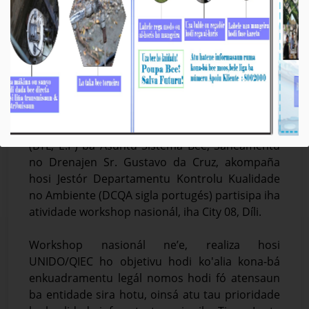
BTL, E.P Workshop Nasionál ne’ebé Realiza
hosi UNIDO
Média_BTL, E.P
04-Setembru-2024
Díli, 04/09/2024. Vise-Prezidente Komisaun
Ezekutiva (KE) Bee Timor-Leste, Empreza Públika
(BTL, E.P) ba Asuntu Sistema Bee, Saneamentu
no Drenajen Sr. Gustavo da Cruz, akompaña
hosi Jestór Departamentu Kontrolu Kualidade
no Ambiente (DCQA sigla portugés) partisipa iha
atividade workshop nasionál, iha City 08, Díli.
Workshop nasionál ne’e, realiza hosi
UNIDO/QIEC ho objetivu hodi ko'alia kona-bá
enkuadramentu legál nomos hodi fó atensaun
ba entidade sira hotu, oinsá atu tau prioridade