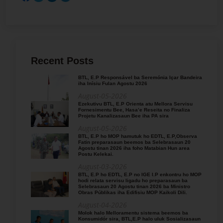
Recent Posts
BTL, E.P Responsável ba Seremónia Içar Bandeira
iha Inísiu Fulan Agostu 2026
August-05-2026
Ezekutivu BTL, E.P Orienta atu Mellora Servisu
Fornesimentu Bee, Hasa’e Reseita no Finaliza
Projetu Kanalizasaun Bee iha PA sira
August-05-2026
BTL, E.P ho MOP hamutuk ho EDTL, E.P,Observa
Fatin preparasaun beemos ba Selebrasaun 20
Agostu tinan 2026 iha foho Matabian Hun area
Postu Kelekai.
August-03-2026
BTL, E.P ho EDTL, E.P no IGE I.P enkontru ho MOP
hodi relata servisu ligadu ho preparasaun ba
Selebrasaun 20 Agostu tinan 2026 ba Ministro
Obras Públikas iha Edifisiu MOP Kaikoli Dili.
August-04-2026
Molok halo Melloramentu sistema beemos ba
Konsumidór sira, BTL,E.P halo uluk Sosializasaun