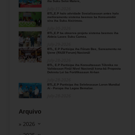
iha Suku Seloi Malere,
July-31-2026
BTL,E.P halo atividade Sosializasaun antes halo
melloramentu sistema beemos ba Konsumidór
sira iha Suku Aisirimou.
July-30-2026
BTL,E.P ba observa projetu sistema beemos iha
Aldeia Lases Suku Camea.
July-29-2026
BTL, E.P Partisipa iha Fórum Bee, Saneamentu no
Ijiene (𝑊𝐴𝑆𝐻 Forum) Nasionál
July-28-2026
BTL, E.P Partisipa iha Konsultasaun Téknika no
Validasaun Finál Nível Nasionál kona-bá Proposta
Dekretu Lei ba Fortifikasaun Ai-han
July-28-2026
BTL,E.P Partisipa iha Selebrasaun Loron Mundial
Ai - Parapa iha Lagoa Bemalae.
July-28-2026
Arquivo
» 2026