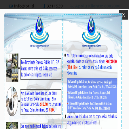
info@btl.tl
3311539
Apoiu Kliente: 8002000
X
BTL,E.P
Nutisia