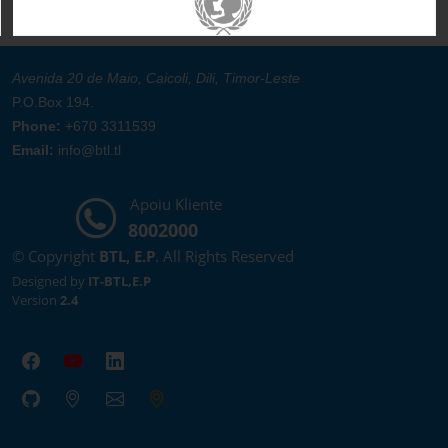
Avenida 20 de Maio, Caicoli, Dili, Timor-Leste
P.O.Box 194.
Phone:
+670 3311539
Email:
info@btl.tl
Apoiu Kliente
8002000
© Copyright
BTL, E.P
. All Rights Reserved
Designed by
IT-BTL,E.P
Version
2.4