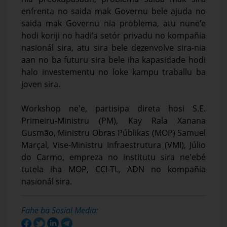
enfrenta no saida mak Governu bele ajuda no
saida mak Governu nia problema, atu nune’e
hodi koriji no hadi’a setór privadu no kompañia
nasionál sira, atu sira bele dezenvolve sira-nia
aan no ba futuru sira bele iha kapasidade hodi
halo investementu no loke kampu traballu ba
joven sira.
Workshop ne'e, partisipa direta hosi S.E.
Primeiru-Ministru (PM), Kay Rala Xanana
Gusmão, Ministru Obras Públikas (MOP) Samuel
Marçal, Vise-Ministru Infraestrutura (VMI), Júlio
do Carmo, empreza no institutu sira ne'ebé
tutela iha MOP, CCI-TL, ADN no kompañia
nasionál sira.
Fahe ba Sosial Media: