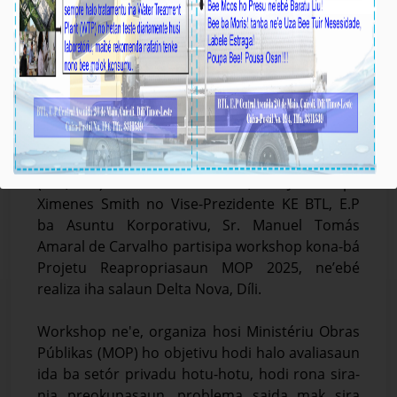
BTL, E.P Partisipa iha Workshop kona-bá
Projetu Reapropriasaun MOP 2025
Média_BTL, E.P
27-Febreiru-2025
Díli, 27/02/2025. Vise-Prezidente Komisaun
Ezekutiva (KE) Bee Timor-Leste, Empreza Públika
(BTL, E.P) ba Asuntu Tékniku, Sr. José Filipe
Ximenes Smith no Vise-Prezidente KE BTL, E.P
ba Asuntu Korporativu, Sr. Manuel Tomás
Amaral de Carvalho partisipa workshop kona-bá
Projetu Reapropriasaun MOP 2025, ne’ebé
realiza iha salaun Delta Nova, Díli.
Workshop ne'e, organiza hosi Ministériu Obras
Públikas (MOP) ho objetivu hodi halo avaliasaun
ida ba setór privadu hotu-hotu, hodi rona sira-
nia preokupasaun, problema saida mak sira