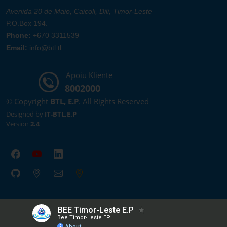
Avenida 20 de Maio, Caicoli, Dili, Timor-Leste
P.O.Box 194.
Phone:
+670 3311539
Email:
info@btl.tl
Apoiu Kliente
8002000
© Copyright
BTL, E.P
. All Rights Reserved
Designed by
IT-BTL,E.P
Version
2.4