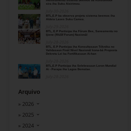
melloramentu sistema beemos ba Konsumidór
sira iha Suku Aisirimou.
July-30-2026
BTL,E.P ba observa projetu sistema beemos iha
Aldeia Lases Suku Camea.
July-29-2026
BTL, E.P Partisipa iha Fórum Bee, Saneamentu no
Ijiene (𝑊𝐴𝑆𝐻 Forum) Nasionál
July-28-2026
BTL, E.P Partisipa iha Konsultasaun Téknika no
Validasaun Finál Nível Nasionál kona-bá Proposta
Dekretu Lei ba Fortifikasaun Ai-han
July-28-2026
BTL,E.P Partisipa iha Selebrasaun Loron Mundial
Ai - Parapa iha Lagoa Bemalae.
July-28-2026
Arquivo
» 2026
» 2025
» 2024