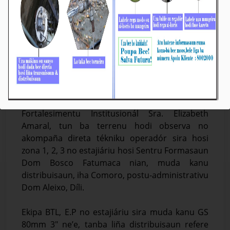
Vise-Prezidente KE BTL, E.P Observa Direta
Servisu Mudansa Kanu Distribuisaun iha
Comoro
Média_BTL, E.P
27-Febreiru-2024
Díli, 27/02/2024. Vise-Prezidente Komisaun
Ezekutiva Bee Timor-Leste, Empreza Públika
(BTL, E.P) ba Asuntu Boa Governasaun no
Fortalesimentu Institusionál Sra. Elizabeth
Amaral, tun ba terrenu hodi observa no
akompaña direta tékniku operadór sira hosi
zona 1, 2, 3 no estajiáriu hosi Sentru Formasaun
Dom Bosco Fatumaca nian, muda kanu
distribuisaun, iha Comoro, postu-administrativu
Dom Aleixo, Díli.
Ekipa BTL, E.P no estajiáriu sira muda kanu GS
80mm 3" ne’e, tanba liña distribuisaun refere