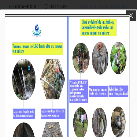
info@btl.tl
3311539
Apoiu Kliente: 8002000
X
BTL,E.P
Nutisia