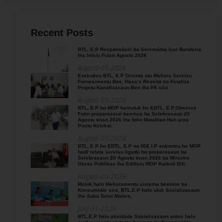
Recent Posts
BTL, E.P Responsável ba Seremónia Içar Bandeira
iha Inísiu Fulan Agostu 2026
August-05-2026
Ezekutivu BTL, E.P Orienta atu Mellora Servisu
Fornesimentu Bee, Hasa’e Reseita no Finaliza
Projetu Kanalizasaun Bee iha PA sira
August-05-2026
BTL, E.P ho MOP hamutuk ho EDTL, E.P,Observa
Fatin preparasaun beemos ba Selebrasaun 20
Agostu tinan 2026 iha foho Matabian Hun area
Postu Kelekai.
August-03-2026
BTL, E.P ho EDTL, E.P no IGE I.P enkontru ho MOP
hodi relata servisu ligadu ho preparasaun ba
Selebrasaun 20 Agostu tinan 2026 ba Ministro
Obras Públikas iha Edifisiu MOP Kaikoli Dili.
August-04-2026
Molok halo Melloramentu sistema beemos ba
Konsumidór sira, BTL,E.P halo uluk Sosializasaun
iha Suku Seloi Malere,
July-31-2026
BTL,E.P halo atividade Sosializasaun antes halo