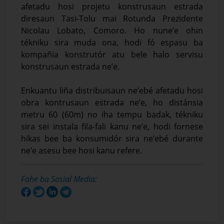
afetadu hosi projetu konstrusaun estrada
diresaun Tasi-Tolu mai Rotunda Prezidente
Nicolau Lobato, Comoro. Ho nune’e ohin
tékniku sira muda ona, hodi fó espasu ba
kompañia konstrutór atu bele halo servisu
konstrusaun estrada ne’e.
Enkuantu liña distribuisaun ne’ebé afetadu hosi
obra kontrusaun estrada ne’e, ho distánsia
metru 60 (60m) no iha tempu badak, tékniku
sira sei instala fila-fali kanu ne’e, hodi fornese
hikas bee ba konsumidór sira ne’ebé durante
ne’e asesu bee hosi kanu refere.
Fahe ba Sosial Media: