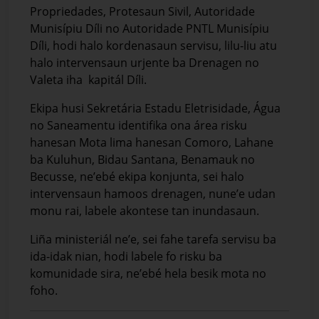
Propriedades, Protesaun Sivil, Autoridade
Munisípiu Díli no Autoridade PNTL Munisípiu
Díli, hodi halo kordenasaun servisu, lilu-liu atu
halo intervensaun urjente ba Drenagen no
Valeta iha kapitál Díli.
Ekipa husi Sekretária Estadu Eletrisidade, Água
no Saneamentu identifika ona área risku
hanesan Mota lima hanesan Comoro, Lahane
ba Kuluhun, Bidau Santana, Benamauk no
Becusse, ne’ebé ekipa konjunta, sei halo
intervensaun hamoos drenagen, nune’e udan
monu rai, labele akontese tan inundasaun.
Liña ministeriál ne’e, sei fahe tarefa servisu ba
ida-idak nian, hodi labele fo risku ba
komunidade sira, ne’ebé hela besik mota no
foho.