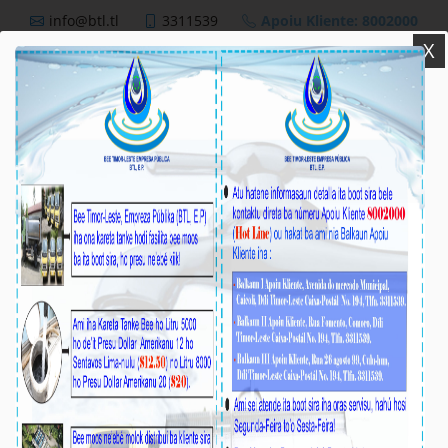
info@btl.tl
3311539
Apoiu Kliente: 8002000
X
BTL,E.P
Nutisia