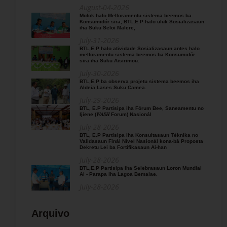
August-04-2026
Molok halo Melloramentu sistema beemos ba
Konsumidór sira, BTL,E.P halo uluk Sosializasaun
iha Suku Seloi Malere,
July-31-2026
BTL,E.P halo atividade Sosializasaun antes halo
melloramentu sistema beemos ba Konsumidór
sira iha Suku Aisirimou.
July-30-2026
BTL,E.P ba observa projetu sistema beemos iha
Aldeia Lases Suku Camea.
July-29-2026
BTL, E.P Partisipa iha Fórum Bee, Saneamentu no
Ijiene (𝑊𝐴𝑆𝐻 Forum) Nasionál
July-28-2026
BTL, E.P Partisipa iha Konsultasaun Téknika no
Validasaun Finál Nível Nasionál kona-bá Proposta
Dekretu Lei ba Fortifikasaun Ai-han
July-28-2026
BTL,E.P Partisipa iha Selebrasaun Loron Mundial
Ai - Parapa iha Lagoa Bemalae.
July-28-2026
Arquivo