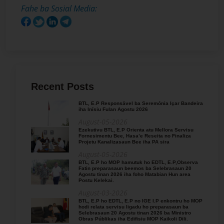
Fahe ba Sosial Media:
Recent Posts
BTL, E.P Responsável ba Seremónia Içar Bandeira
iha Inísiu Fulan Agostu 2026
August-05-2026
Ezekutivu BTL, E.P Orienta atu Mellora Servisu
Fornesimentu Bee, Hasa’e Reseita no Finaliza
Projetu Kanalizasaun Bee iha PA sira
August-05-2026
BTL, E.P ho MOP hamutuk ho EDTL, E.P,Observa
Fatin preparasaun beemos ba Selebrasaun 20
Agostu tinan 2026 iha foho Matabian Hun area
Postu Kelekai.
August-03-2026
BTL, E.P ho EDTL, E.P no IGE I.P enkontru ho MOP
hodi relata servisu ligadu ho preparasaun ba
Selebrasaun 20 Agostu tinan 2026 ba Ministro
Obras Públikas iha Edifisiu MOP Kaikoli Dili.