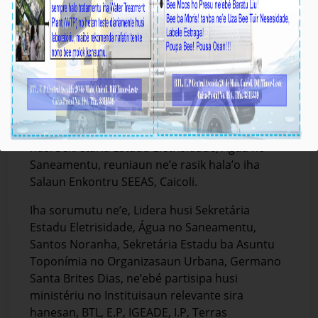
Prezidente KE BTL, E.P Partisipa Enkontru
Kordenasaun Servisu Liña Ministeriál
Média_BTL, E.P
03-Outobru-2023
Díli, 03/10/2023, Prezidente Komisaun Ezekutiva
BTL, E.P, Eng. Carlos Peloi dos Reis, partisipa iha
enkontru entre liña ministeriál, ne’ebé organiza
husi Sekretária Estadu Eletrisidade, Água no
Saneamentu, reuniaun ne’e rasik hala’o iha
Salaun Enkontru SEEAS, Caicoli.
Iha sorumutu ne’e, Lidera husi Sekretária
Estadu Eletrisidade, Água no Saneamentu,
Santos Noranha, Sekretária Estadu ba Asuntu
Toponímia no Organizasaun Urbana, Germano
Santa Brites Dias, ne’ebé partisipa husi
ministériu no Instituisaun relevante sira
hanesan, BTL, E.P, IGEADE, I.P, Terras