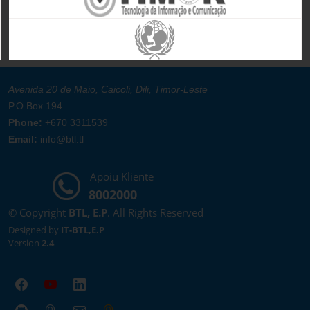
Avenida 20 de Maio, Caicoli, Dili, Timor-Leste
P.O.Box 194.
Phone:
+670 3311539
Email:
info@btl.tl
Apoiu Kliente
8002000
© Copyright
BTL, E.P
. All Rights Reserved
Designed by
IT-BTL,E.P
Version
2.4