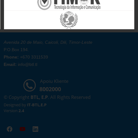
Avenida 20 de Maio, Caicoli, Dili, Timor-Leste
P.O.Box 194.
Phone:
+670 3311539
Email:
info@btl.tl
Apoiu Kliente
8002000
© Copyright
BTL, E.P
. All Rights Reserved
Designed by
IT-BTL,E.P
Version
2.4