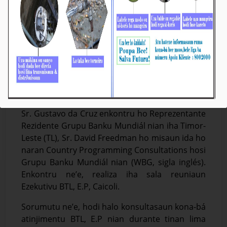
Prezidente KE BTL, E.P Enkontru ho Parseiru
Grupu Banku Mundiál
Média_BTL, E.P
07-Outobru-2025
Díli, 07/10/2025. Prezidente Komisaun Ezekutiva
(KE) Bee Timor-Leste, Empreza Públika (BTL, E.P),
Sr. Gustavo da Cruz enkontru ho Reprezentante
Rezidente Grupu Banku Mundiál nian iha Timor-
Leste (TL), Sr. David Freedman ho misaun ida ho
naran Country Programming Consultations hosi
Grupu Banku Mundiál nian (WBG, sigla inglés).
Enkontru ne’e, realiza iha sala reuniaun
Ezekutivu BTL, E.P, Caicoli.
Sorumutu ne’e, hodi halo konsultasaun kona-bá
atinjimentu BTL, E.P nian durante tinan lima