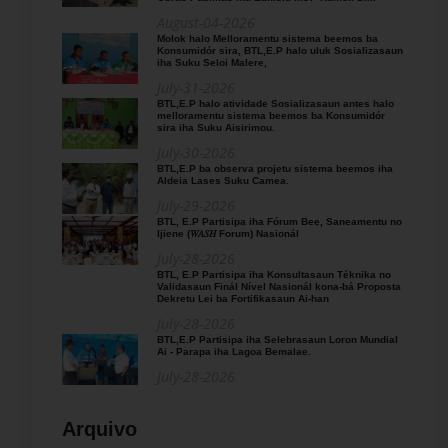
August-04-2026
Molok halo Melloramentu sistema beemos ba
Konsumidór sira, BTL,E.P halo uluk Sosializasaun
iha Suku Seloi Malere,
July-31-2026
BTL,E.P halo atividade Sosializasaun antes halo
melloramentu sistema beemos ba Konsumidór
sira iha Suku Aisirimou.
July-30-2026
BTL,E.P ba observa projetu sistema beemos iha
Aldeia Lases Suku Camea.
July-29-2026
BTL, E.P Partisipa iha Fórum Bee, Saneamentu no
Ijiene (𝑊𝐴𝑆𝐻 Forum) Nasionál
July-28-2026
BTL, E.P Partisipa iha Konsultasaun Téknika no
Validasaun Finál Nível Nasionál kona-bá Proposta
Dekretu Lei ba Fortifikasaun Ai-han
July-28-2026
BTL,E.P Partisipa iha Selebrasaun Loron Mundial
Ai - Parapa iha Lagoa Bemalae.
July-28-2026
Arquivo