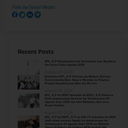
Fahe ba Sosial Media:
Recent Posts
BTL, E.P Responsável ba Seremónia Içar Bandeira
iha Inísiu Fulan Agostu 2026
August-05-2026
Ezekutivu BTL, E.P Orienta atu Mellora Servisu
Fornesimentu Bee, Hasa’e Reseita no Finaliza
Projetu Kanalizasaun Bee iha PA sira
August-05-2026
BTL, E.P ho MOP hamutuk ho EDTL, E.P,Observa
Fatin preparasaun beemos ba Selebrasaun 20
Agostu tinan 2026 iha foho Matabian Hun area
Postu Kelekai.
August-03-2026
BTL, E.P ho EDTL, E.P no IGE I.P enkontru ho MOP
hodi relata servisu ligadu ho preparasaun ba
Selebrasaun 20 Agostu tinan 2026 ba Ministro
Obras Públikas iha Edifisiu MOP Kaikoli Dili.