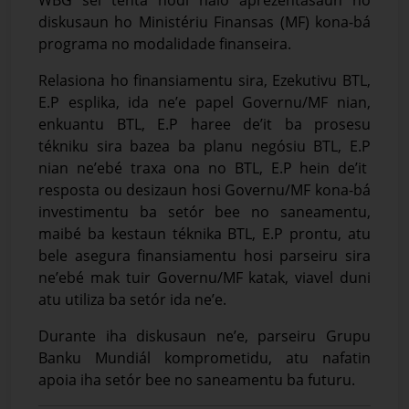
WBG
sei tenta hodi
halo aprezentasaun no
diskusaun ho Ministériu Finansas (MF) kona-bá
programa no modalidade finanseira.
Relasiona ho finansiamentu sira, Ezekutivu BTL,
E.P esplika, ida ne’e papel Governu/MF nian,
enkuantu BTL, E.P haree de’it ba prosesu
tékniku sira bazea ba planu negósiu BTL, E.P
nian ne’ebé traxa ona no BTL, E.P hein de’it
resposta ou desizaun hosi Governu/MF kona-bá
investimentu ba setór bee no saneamentu,
maibé ba kestaun téknika BTL, E.P prontu, atu
bele asegura finansiamentu hosi parseiru sira
ne’ebé mak tuir Governu/MF katak, viavel duni
atu utiliza ba setór ida ne’e.
Durante iha diskusaun ne’e, parseiru Grupu
Banku Mundiál komprometidu, atu nafatin
apoia iha setór bee no saneamentu ba futuru.