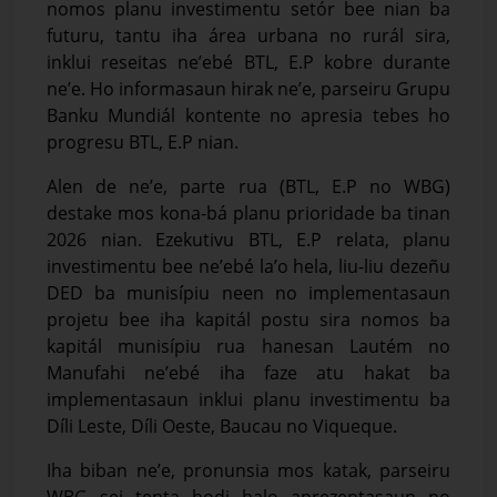
nomos planu investimentu setór bee nian ba
futuru, tantu iha área urbana no rurál sira,
inklui reseitas ne’ebé BTL, E.P kobre durante
ne’e. Ho informasaun hirak ne’e, parseiru Grupu
Banku Mundiál kontente no apresia tebes ho
progresu BTL, E.P nian.
Alen de ne’e, parte rua (BTL, E.P no WBG)
destake mos kona-bá planu prioridade ba tinan
2026 nian. Ezekutivu BTL, E.P relata, planu
investimentu bee ne’ebé la’o hela, liu-liu dezeñu
DED ba munisípiu neen no implementasaun
projetu bee iha kapitál postu sira nomos ba
kapitál munisípiu rua hanesan Lautém no
Manufahi ne’ebé iha faze atu hakat ba
implementasaun inklui planu investimentu ba
Díli Leste, Díli Oeste, Baucau no Viqueque.
Iha biban ne’e, pronunsia mos katak, parseiru