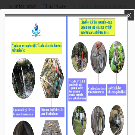
info@btl.tl
3311539
Apoiu Kliente: 8002000
X
BTL,E.P
Nutisia