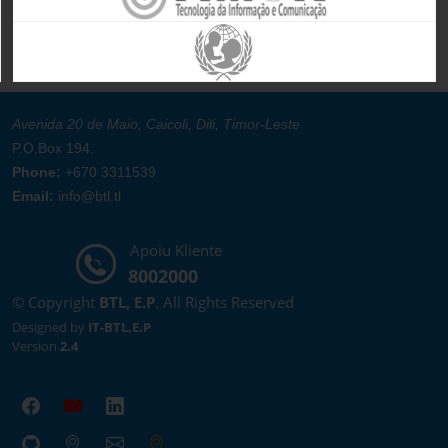
Avenida 20 de Maio, Caicoli, Dili, Timor-Leste
P.O.Box 194.
Phone:
+670 3311539
Email:
info@btl.tl
Apoiu Kliente
8002000
© Copyright
BTL, E.P
. All Rights Reserved
Designed by
IT-BTL,E.P
Version
2.4