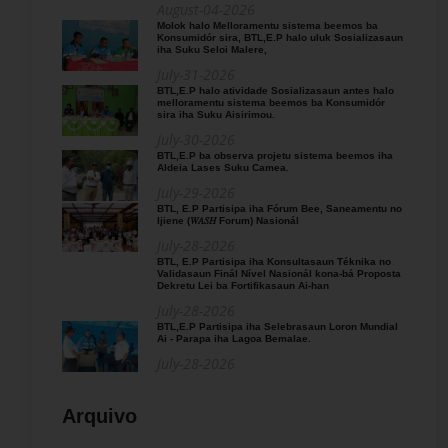
August-04-2026
Molok halo Melloramentu sistema beemos ba
Konsumidór sira, BTL,E.P halo uluk Sosializasaun
iha Suku Seloi Malere,
July-31-2026
BTL,E.P halo atividade Sosializasaun antes halo
melloramentu sistema beemos ba Konsumidór
sira iha Suku Aisirimou.
July-30-2026
BTL,E.P ba observa projetu sistema beemos iha
Aldeia Lases Suku Camea.
July-29-2026
BTL, E.P Partisipa iha Fórum Bee, Saneamentu no
Ijiene (𝑊𝐴𝑆𝐻 Forum) Nasionál
July-28-2026
BTL, E.P Partisipa iha Konsultasaun Téknika no
Validasaun Finál Nível Nasionál kona-bá Proposta
Dekretu Lei ba Fortifikasaun Ai-han
July-28-2026
BTL,E.P Partisipa iha Selebrasaun Loron Mundial
Ai - Parapa iha Lagoa Bemalae.
July-28-2026
Arquivo