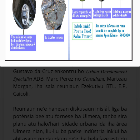
Prezidente KE BTL, E.P Enkontru ADB no
Konsultór kona-bá Poténsia Rekursu Bee Atu
Kanaliza ba Ulmera
Média_BTL, E.P
14-Outobru-2025
Díli, 14/10/2025. Prezidente Komisaun Ezekutiva
(KE) Bee Timor-Leste, Empreza Públika (BTL, E.P),
Gustavo da Cruz enkontru ho 𝑈𝑟𝑏𝑎𝑛 𝐷𝑒𝑣𝑒𝑙𝑜𝑝𝑚𝑒𝑛𝑡
𝑆𝑝𝑒𝑐𝑖𝑎𝑙𝑖𝑠𝑡 ADB, Marc Perez no 𝐶𝑜𝑛𝑠𝑢𝑙𝑡𝑎𝑛𝑡, Marteau
Morgan, iha sala reuniaun Ezekutivu BTL, E.P,
Caicoli.
Reuniaun ne'e hanesan diskusaun inisiál, liga ba
poténsia bee atu fornese ba Ulmera, tanba sira
planu atu halo/harii sidade urbana ida iha área
Ulmera nian, liu-liu ba parke indústria inklui ba
abitasaun no daudaun ne’e iha hela faze estudu