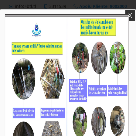
info@btl.tl
3311539
Apoiu Kliente: 8002000
X
BTL,E.P
Nutisia