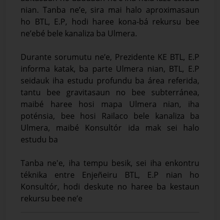
nian. Tanba ne’e, sira mai halo aproximasaun
ho BTL, E.P, hodi haree kona-bá rekursu bee
ne’ebé bele kanaliza ba Ulmera.
Durante sorumutu ne’e, Prezidente KE BTL, E.P
informa katak, ba parte Ulmera nian, BTL, E.P
seidauk iha estudu profundu ba área referida,
tantu bee gravitasaun no bee subterránea,
maibé haree hosi mapa Ulmera nian, iha
poténsia, bee hosi Railaco bele kanaliza ba
Ulmera, maibé Konsultór ida mak sei halo
estudu ba
Tanba ne'e, iha tempu besik, sei iha enkontru
téknika entre Enjeñeiru BTL, E.P nian ho
Konsultór, hodi deskute no haree ba kestaun
rekursu bee ne’e