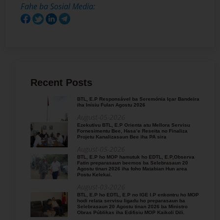
Fahe ba Sosial Media:
Recent Posts
BTL, E.P Responsável ba Seremónia Içar Bandeira
iha Inísiu Fulan Agostu 2026
August-05-2026
Ezekutivu BTL, E.P Orienta atu Mellora Servisu
Fornesimentu Bee, Hasa’e Reseita no Finaliza
Projetu Kanalizasaun Bee iha PA sira
August-05-2026
BTL, E.P ho MOP hamutuk ho EDTL, E.P,Observa
Fatin preparasaun beemos ba Selebrasaun 20
Agostu tinan 2026 iha foho Matabian Hun area
Postu Kelekai.
August-03-2026
BTL, E.P ho EDTL, E.P no IGE I.P enkontru ho MOP
hodi relata servisu ligadu ho preparasaun ba
Selebrasaun 20 Agostu tinan 2026 ba Ministro
Obras Públikas iha Edifisiu MOP Kaikoli Dili.