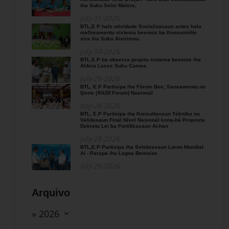
iha Suku Seloi Malere,
July-31-2026
BTL,E.P halo atividade Sosializasaun antes halo
melloramentu sistema beemos ba Konsumidór
sira iha Suku Aisirimou.
July-30-2026
BTL,E.P ba observa projetu sistema beemos iha
Aldeia Lases Suku Camea.
July-29-2026
BTL, E.P Partisipa iha Fórum Bee, Saneamentu no
Ijiene (𝑊𝐴𝑆𝐻 Forum) Nasionál
July-28-2026
BTL, E.P Partisipa iha Konsultasaun Téknika no
Validasaun Finál Nível Nasionál kona-bá Proposta
Dekretu Lei ba Fortifikasaun Ai-han
July-28-2026
BTL,E.P Partisipa iha Selebrasaun Loron Mundial
Ai - Parapa iha Lagoa Bemalae.
July-28-2026
Arquivo
» 2026