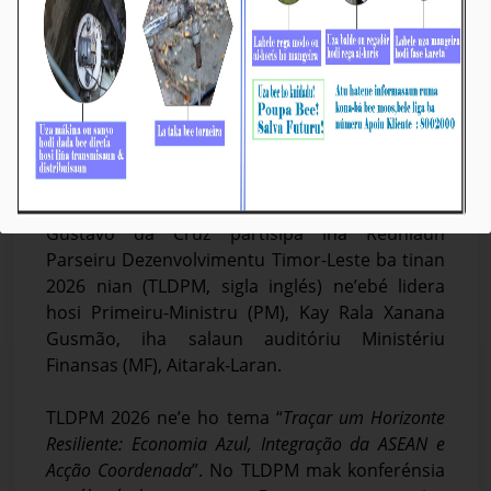
𝐏𝐫𝐞𝐳𝐢𝐝𝐞𝐧𝐭𝐞 𝐁𝐓𝐋, 𝐄.𝐏 𝐏𝐚𝐫𝐭𝐢𝐬𝐢𝐩𝐚 𝐢𝐡𝐚 𝐑𝐞𝐮𝐧𝐢𝐚𝐮𝐧 𝐏𝐚𝐫𝐬𝐞𝐢𝐫𝐮
𝐃𝐞𝐳𝐞𝐧𝐯𝐨𝐥𝐯𝐢𝐦𝐞𝐧𝐭𝐮 𝐓𝐢𝐦𝐨𝐫-𝐋𝐞𝐬𝐭𝐞 (𝐓𝐋𝐃𝐏𝐌) 𝟐𝟎𝟐𝟔 𝐢𝐡𝐚
𝐌𝐅
Média_BTL, E.P
25-Maiu-2026
𝐃𝐢́𝐥𝐢, 𝐒𝐞𝐠𝐮𝐧𝐝𝐚-𝐟𝐞𝐢𝐫𝐚 𝟐𝟓 𝐌𝐚𝐢𝐮 𝟐𝟎𝟐𝟔
Prezidente Komisaun Ezekutiva (KE) BTL, E.P,
Gustavo da Cruz partisipa iha Reuniaun
Parseiru Dezenvolvimentu Timor-Leste ba tinan
2026 nian (TLDPM, sigla inglés) ne’ebé lidera
hosi Primeiru-Ministru (PM), Kay Rala Xanana
Gusmão, iha salaun auditóriu Ministériu
Finansas (MF), Aitarak-Laran.
TLDPM 2026 ne’e ho tema
“
Traçar um Horizonte
Resiliente: Economia Azul, Integração da ASEAN e
Acção Coordenada
”
. No TLDPM mak konferénsia