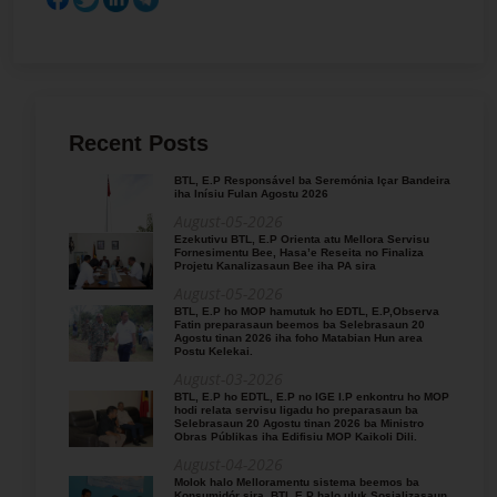
Recent Posts
BTL, E.P Responsável ba Seremónia Içar Bandeira
iha Inísiu Fulan Agostu 2026
August-05-2026
Ezekutivu BTL, E.P Orienta atu Mellora Servisu
Fornesimentu Bee, Hasa’e Reseita no Finaliza
Projetu Kanalizasaun Bee iha PA sira
August-05-2026
BTL, E.P ho MOP hamutuk ho EDTL, E.P,Observa
Fatin preparasaun beemos ba Selebrasaun 20
Agostu tinan 2026 iha foho Matabian Hun area
Postu Kelekai.
August-03-2026
BTL, E.P ho EDTL, E.P no IGE I.P enkontru ho MOP
hodi relata servisu ligadu ho preparasaun ba
Selebrasaun 20 Agostu tinan 2026 ba Ministro
Obras Públikas iha Edifisiu MOP Kaikoli Dili.
August-04-2026
Molok halo Melloramentu sistema beemos ba
Konsumidór sira, BTL,E.P halo uluk Sosializasaun