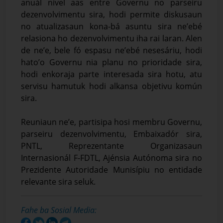
anuál nível aas entre Governu no parseiru
dezenvolvimentu sira, hodi permite diskusaun
no atualizasaun kona-bá asuntu sira ne’ebé
relasiona ho dezenvolvimentu iha rai laran. Alen
de ne’e, bele fó espasu ne’ebé nesesáriu, hodi
hato’o Governu nia planu no prioridade sira,
hodi enkoraja parte interesada sira hotu, atu
servisu hamutuk hodi alkansa objetivu komún
sira.
Reuniaun ne’e, partisipa hosi membru Governu,
parseiru dezenvolvimentu, Embaixadór sira,
PNTL, Reprezentante Organizasaun
Internasionál F-FDTL, Ajénsia Autónoma sira no
Prezidente Autoridade Munisípiu no entidade
relevante sira seluk.
Fahe ba Sosial Media: