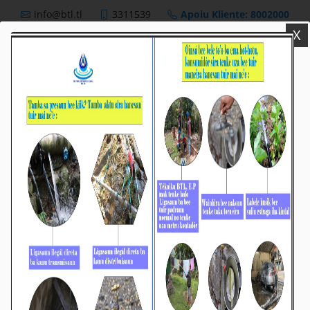
info@btl.tl
3311539
Apoiu Kliente: 8002000
X
BTL,E.P
Nutisia