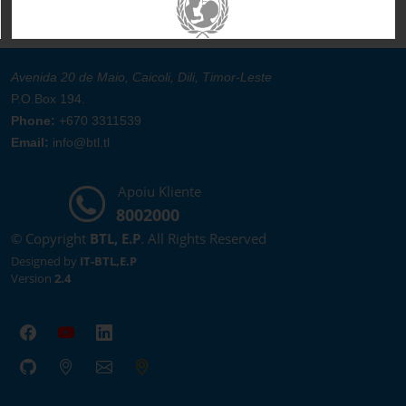
Avenida 20 de Maio, Caicoli, Dili, Timor-Leste
P.O.Box 194.
Phone:
+670 3311539
Email:
info@btl.tl
Apoiu Kliente
8002000
© Copyright
BTL, E.P
. All Rights Reserved
Designed by
IT-BTL,E.P
Version
2.4