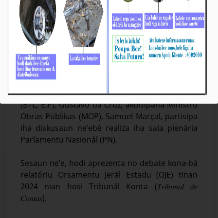
𝙋𝒓𝙚𝒛𝙞𝒅𝙚𝒏𝙩𝒆 𝑩𝙏𝑳, 𝙀.𝙋 𝘼𝒌𝙤𝒎𝙥𝒂𝙣̃𝒂 𝑴𝙊𝑷 𝑷𝙖𝒓𝙩𝒊𝙨𝒊𝙥𝒂
𝑫𝙞𝒔𝙠𝒖𝙨𝒂𝙪𝒏 𝒌𝙤𝒏𝙖-𝙗𝒂́ 𝑹𝙚𝒍𝙖𝒕𝙤́𝒓𝙞𝒖 𝑲𝙤𝒏𝙩𝒂 𝑱𝙚𝒓𝙖́𝒍
𝑬𝙨𝒕𝙖𝒅𝙪 2024 𝒏𝙞𝒂𝙣 𝙞𝒉𝙖 𝙋𝑵
Média_BTL, E.P
16-Febreiru-2026
𝐃𝐢́𝐥𝐢, 𝟏𝟔 𝐅𝐞𝐯𝐞𝐫𝐞𝐢𝐫𝐮 𝟐𝟎𝟐𝟔. Prezidente Komisaun
Ezekutiva (KE) Bee Timor-Leste, Empreza Públika
(BTL, E.P), Gustavo da Cruz, akompaña Ministru
Obras Públikas (MOP), Samuel Marçal, partisipa
iha diskusaun ne’ebé realiza iha sala plenária
Parlamentu Nasionál (PN).
Sesaun ne’e, hodi aprezenta no debate kona-bá
relatóriu Orsamentu Jerál Estadu (OJE) tinan
2024 nian hosi Tribunál Konta (𝑇𝑟𝑖𝑏𝑢𝑛𝑎𝑙 𝑑𝑒
𝐶𝑜𝑛𝑡𝑎𝑠).