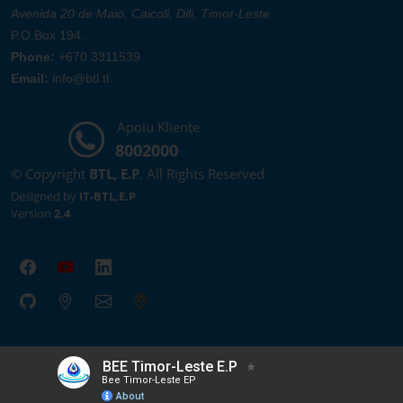
Avenida 20 de Maio, Caicoli, Dili, Timor-Leste
P.O.Box 194.
Phone:
+670 3311539
Email:
info@btl.tl
Apoiu Kliente
8002000
© Copyright
BTL, E.P
. All Rights Reserved
Designed by
IT-BTL,E.P
Version
2.4