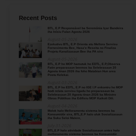
Recent Posts
BTL, E.P Responsável ba Seremónia Içar Bandeira
iha Inísiu Fulan Agostu 2026
August-05-2026
Ezekutivu BTL, E.P Orienta atu Mellora Servisu
Fornesimentu Bee, Hasa’e Reseita no Finaliza
Projetu Kanalizasaun Bee iha PA sira
August-05-2026
BTL, E.P ho MOP hamutuk ho EDTL, E.P,Observa
Fatin preparasaun beemos ba Selebrasaun 20
Agostu tinan 2026 iha foho Matabian Hun area
Postu Kelekai.
August-03-2026
BTL, E.P ho EDTL, E.P no IGE I.P enkontru ho MOP
hodi relata servisu ligadu ho preparasaun ba
Selebrasaun 20 Agostu tinan 2026 ba Ministro
Obras Públikas iha Edifisiu MOP Kaikoli Dili.
August-04-2026
Molok halo Melloramentu sistema beemos ba
Konsumidór sira, BTL,E.P halo uluk Sosializasaun
iha Suku Seloi Malere,
July-31-2026
BTL,E.P halo atividade Sosializasaun antes halo
melloramentu sistema beemos ba Konsumidór