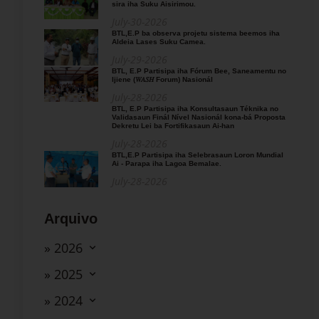
sira iha Suku Aisirimou.
July-30-2026
BTL,E.P ba observa projetu sistema beemos iha
Aldeia Lases Suku Camea.
July-29-2026
BTL, E.P Partisipa iha Fórum Bee, Saneamentu no
Ijiene (𝑊𝐴𝑆𝐻 Forum) Nasionál
July-28-2026
BTL, E.P Partisipa iha Konsultasaun Téknika no
Validasaun Finál Nível Nasionál kona-bá Proposta
Dekretu Lei ba Fortifikasaun Ai-han
July-28-2026
BTL,E.P Partisipa iha Selebrasaun Loron Mundial
Ai - Parapa iha Lagoa Bemalae.
July-28-2026
Arquivo
» 2026
» 2025
» 2024