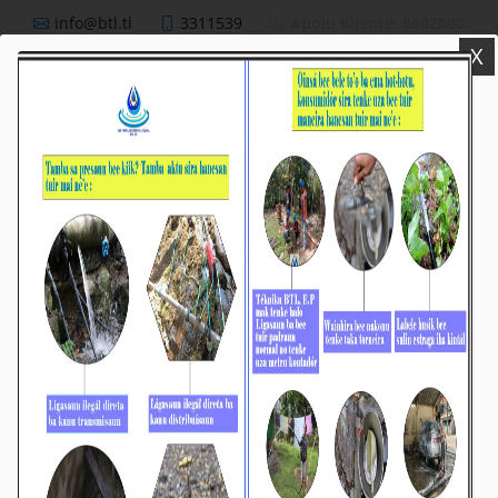
info@btl.tl
3311539
Apoiu Kliente: 8002000
X
BTL,E.P
Nutisia