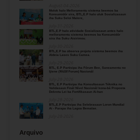
August-04-2026
Molok halo Melloramentu sistema beemos ba
Konsumidór sira, BTL,E.P halo uluk Sosializasaun
iha Suku Seloi Malere,
July-31-2026
BTL,E.P halo atividade Sosializasaun antes halo
melloramentu sistema beemos ba Konsumidór
sira iha Suku Aisirimou.
July-30-2026
BTL,E.P ba observa projetu sistema beemos iha
Aldeia Lases Suku Camea.
July-29-2026
BTL, E.P Partisipa iha Fórum Bee, Saneamentu no
Ijiene (𝑊𝐴𝑆𝐻 Forum) Nasionál
July-28-2026
BTL, E.P Partisipa iha Konsultasaun Téknika no
Validasaun Finál Nível Nasionál kona-bá Proposta
Dekretu Lei ba Fortifikasaun Ai-han
July-28-2026
BTL,E.P Partisipa iha Selebrasaun Loron Mundial
Ai - Parapa iha Lagoa Bemalae.
July-28-2026
Arquivo