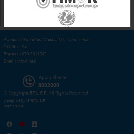
Avenida 20 de Maio, Caicoli, Dili, Timor-Leste
P.O.Box 194.
Phone:
+670 3311539
Email:
info@btl.tl
Apoiu Kliente
8002000
© Copyright
BTL, E.P
. All Rights Reserved
Designed by
IT-BTL,E.P
Version
2.4