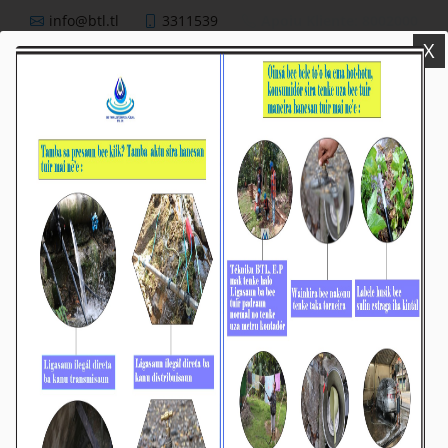
info@btl.tl
3311539
Apoiu Kliente: 8002000
X
BTL,E.P
Nutisia