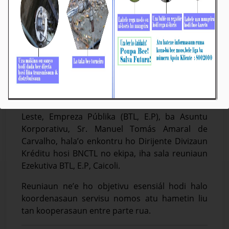
KE BTL, E.P Enkontru Koordenasaun ho Ekipa
BNCTL
Média_BTL, E.P
17-Setembru-2025
Díli, 17/09/2025, Vise-Prezidente KE BTL, E.P, ba
Asuntu Tékniku, Sr. José Filipe Ximenes Smith,
Vise-Prezidente Komisaun Ezekutiva Bee Timor-
Leste, Empreza Públika (BTL, E.P), ba Asuntu
Korporativu, Sr. Manuel Tomás Amaral de
Carvalho, hala’o enkontru ho Dirijente Divizaun
Kréditu hosi BNCTL no ekipa, iha sala reuniaun
Ezekutiva BTL, E.P, Caicoli.
Reuniaun ne’e ho objetivu esensiál hodi halo
koordenasaun servisu nomos atu hametin liu
tan kooperasaun entre parte rua.