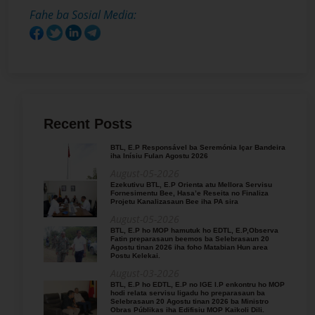
Fahe ba Sosial Media:
Recent Posts
BTL, E.P Responsável ba Seremónia Içar Bandeira
iha Inísiu Fulan Agostu 2026
August-05-2026
Ezekutivu BTL, E.P Orienta atu Mellora Servisu
Fornesimentu Bee, Hasa’e Reseita no Finaliza
Projetu Kanalizasaun Bee iha PA sira
August-05-2026
BTL, E.P ho MOP hamutuk ho EDTL, E.P,Observa
Fatin preparasaun beemos ba Selebrasaun 20
Agostu tinan 2026 iha foho Matabian Hun area
Postu Kelekai.
August-03-2026
BTL, E.P ho EDTL, E.P no IGE I.P enkontru ho MOP
hodi relata servisu ligadu ho preparasaun ba
Selebrasaun 20 Agostu tinan 2026 ba Ministro
Obras Públikas iha Edifisiu MOP Kaikoli Dili.