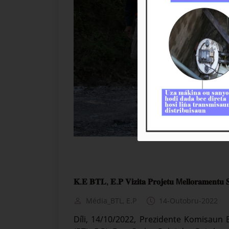
𝐊.𝐄 𝐁𝐓𝐋, 𝐄.𝐏 𝐕𝐢𝐳𝐢𝐭𝐚 𝐏𝐫𝐨𝐣𝐞𝐭𝐮 M𝐞𝐥𝐥𝐨𝐫𝐚𝐦𝐞𝐧𝐭𝐮 
Média_BTL, E.P
14-Outobru-2022
Díli, 14/10/2022, Prezidente Komisaun 