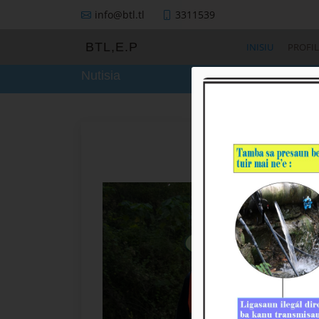
info@btl.tl
3311539
Apoiu Kliente:
BTL,E.P
INISIU
PROFIL
Nutisia