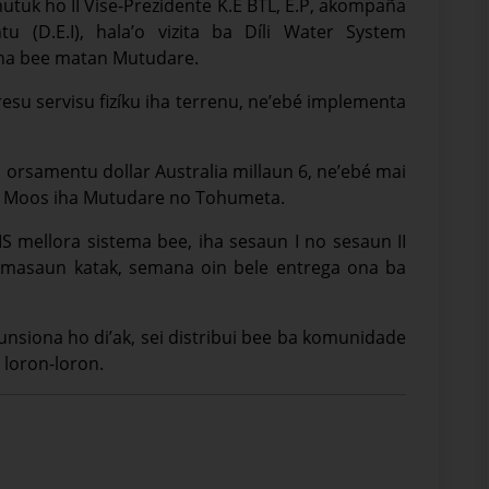
amutuk ho II Vise-Prezidente K.E BTL, E.P, akompaña
tu (D.E.I), hala’o vizita ba Díli Water System
ha bee matan Mutudare.
gresu servisu fizíku iha terrenu, ne’ebé implementa
ho orsamentu dollar Australia millaun 6, ne’ebé mai
ee Moos iha Mutudare no Tohumeta.
 mellora sistema bee, iha sesaun I no sesaun II
formasaun katak, semana oin bele entrega ona ba
unsiona ho di’ak, sei distribui bee ba komunidade
e loron-loron.