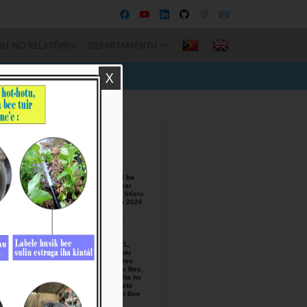
RU NO RELATÓRIU
DEPARTAMENTU
X
Recent Posts
BTL, E.P
Responsável ba
Seremónia Içar
Bandeira iha Inísiu
Fulan Agostu 2026
August-05-
2026
Ezekutivu BTL,
E.P Orienta atu
Mellora Servisu
Fornesimentu Bee,
Hasa’e Reseita no
Finaliza Projetu
Kanalizasaun Bee
iha PA sira