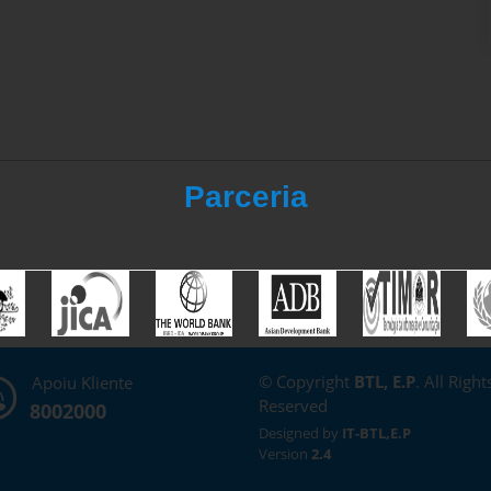
Parceria
© Copyright
BTL, E.P
. All Right
Apoiu Kliente
Reserved
8002000
Designed by
IT-BTL,E.P
Version
2.4