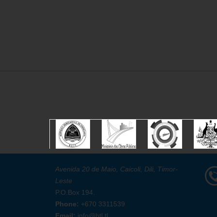
Avenida 20 de Maio, Caicoli, Dili, Timor-
Leste
P.O.Box 194.
Phone:
+670 3311539
Email:
info@btl.tl