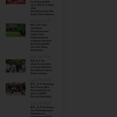
ba Konsumidór
sira, BTL,E.P halo
uluk
Sosializasaun iha
Suku Seloi Malere,
July-31-2026
BTL,E.P halo
atividade
Sosializasaun
antes halo
melloramentu
sistema beemos
ba Konsumidór
sira iha Suku
Aisirimou.
July-30-2026
BTL,E.P ba
observa projetu
sistema beemos
iha Aldeia Lases
Suku Camea.
July-29-2026
BTL, E.P Partisipa
iha Fórum Bee,
Saneamentu no
Ijiene (𝑊𝐴𝑆𝐻
Forum) Nasionál
July-28-2026
BTL, E.P Partisipa
iha Konsultasaun
Téknika no
Validasaun Finál