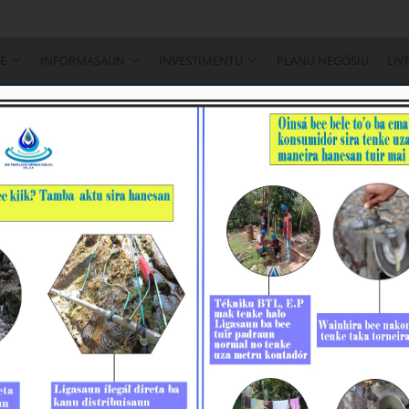
 8002000
E
INFORMASAUN
INVESTIMENTU
PLANU NEGÓSIU
LIV