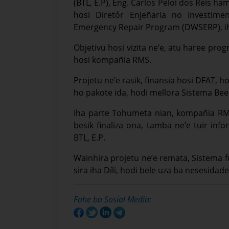
(BTL, E.P), Eng. Carlos Peloi dos Reis h
hosi Diretór Enjeñaria no Investimen
Emergency Repair Program (DWSERP), i
Objetivu hosi vizita ne’e, atu haree pro
hosi kompañia RMS.
Projetu ne’e rasik, finansia hosi DFAT, 
ho pakote ida, hodi mellora Sistema B
Iha parte Tohumeta nian, kompañia RMS
besik finaliza ona, tamba ne’e tuir in
BTL, E.P.
Wainhira projetu ne’e remata, Sistema f
sira iha Díli, hodi bele uza ba nesesidad
Fahe ba Sosial Media: