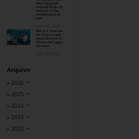
Nível Nasionál
kona-bá Proposta
Dekretu Lei ba
Fortifikasaun Ai-
han
July-28-2026
BTL,E.P Partisipa
iha Selebrasaun
Loron Mundial Ai -
Parapa iha Lagoa
Bemalae.
July-28-2026
Arquivo
» 2026
» 2025
» 2024
» 2023
» 2022