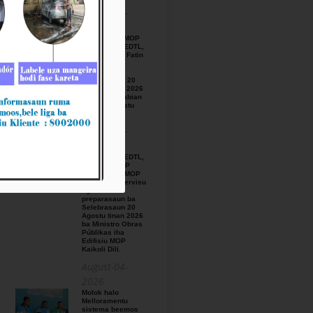
August-05-
2026
BTL, E.P ho MOP
hamutuk ho EDTL,
E.P,Observa Fatin
preparasaun
beemos ba
Selebrasaun 20
Agostu tinan 2026
iha foho Matabian
Hun area Postu
Kelekai.
August-03-
2026
BTL, E.P ho EDTL,
E.P no IGE I.P
enkontru ho MOP
hodi relata servisu
ligadu ho
preparasaun ba
Selebrasaun 20
Agostu tinan 2026
ba Ministro Obras
Públikas iha
Edifisiu MOP
Kaikoli Dili.
August-04-
2026
Molok halo
Melloramentu
sistema beemos