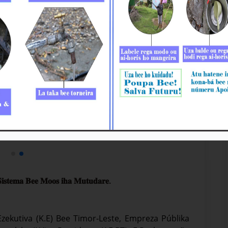
𝐢𝐬𝐭𝐞𝐦𝐚 𝐁𝐞𝐞 𝐌𝐨𝐨𝐬 𝐢𝐡𝐚 𝐌𝐮𝐭𝐮𝐝𝐚𝐫𝐞.
Ezekutiva (K.E) Bee Timor-Leste, Empreza Públika