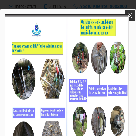
info@btl.tl
3311539
Apoiu Kliente: 8002000
X
BTL,E.P
Nutisia