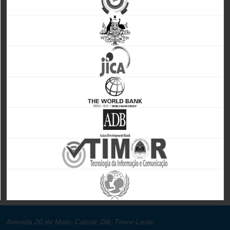
Avenida 20 de Maio, Caicoli, Dili, Timor-Leste