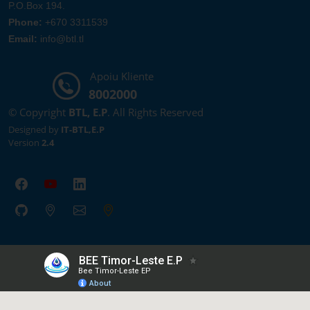
P.O.Box 194.
Phone:
+670 3311539
Email:
info@btl.tl
Apoiu Kliente
8002000
© Copyright
BTL, E.P
. All Rights Reserved
Designed by
IT-BTL,E.P
Version
2.4