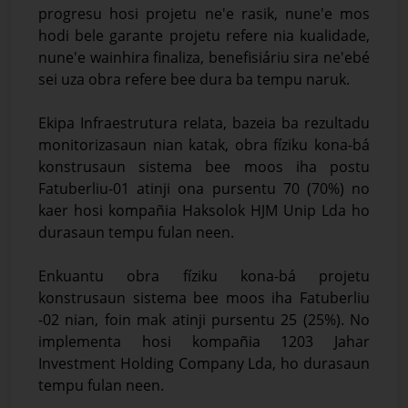
progresu hosi projetu ne'e rasik, nune'e mos
hodi bele garante projetu refere nia kualidade,
nune'e wainhira finaliza, benefisiáriu sira ne'ebé
sei uza obra refere bee dura ba tempu naruk.
Ekipa Infraestrutura relata, bazeia ba rezultadu
monitorizasaun nian katak, obra fíziku kona-bá
konstrusaun sistema bee moos iha postu
Fatuberliu-01 atinji ona pursentu 70 (70%) no
kaer hosi kompañia Haksolok HJM Unip Lda ho
durasaun tempu fulan neen.
Enkuantu obra fíziku kona-bá projetu
konstrusaun sistema bee moos iha Fatuberliu
-02 nian, foin mak atinji pursentu 25 (25%). No
implementa hosi kompañia 1203 Jahar
Investment Holding Company Lda, ho durasaun
tempu fulan neen.