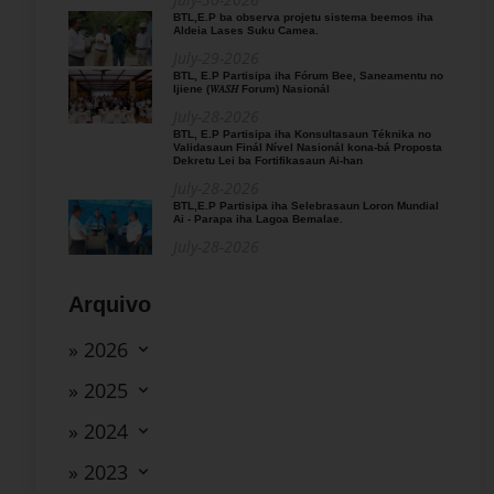
BTL,E.P ba observa projetu sistema beemos iha
Aldeia Lases Suku Camea.
July-29-2026
BTL, E.P Partisipa iha Fórum Bee, Saneamentu no
Ijiene (𝑊𝐴𝑆𝐻 Forum) Nasionál
July-28-2026
BTL, E.P Partisipa iha Konsultasaun Téknika no
Validasaun Finál Nível Nasionál kona-bá Proposta
Dekretu Lei ba Fortifikasaun Ai-han
July-28-2026
BTL,E.P Partisipa iha Selebrasaun Loron Mundial
Ai - Parapa iha Lagoa Bemalae.
July-28-2026
Arquivo
» 2026
» 2025
» 2024
» 2023