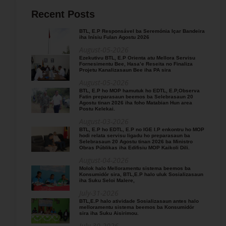
Recent Posts
BTL, E.P Responsável ba Seremónia Içar Bandeira
iha Inísiu Fulan Agostu 2026
August-05-2026
Ezekutivu BTL, E.P Orienta atu Mellora Servisu
Fornesimentu Bee, Hasa’e Reseita no Finaliza
Projetu Kanalizasaun Bee iha PA sira
August-05-2026
BTL, E.P ho MOP hamutuk ho EDTL, E.P,Observa
Fatin preparasaun beemos ba Selebrasaun 20
Agostu tinan 2026 iha foho Matabian Hun area
Postu Kelekai.
August-03-2026
BTL, E.P ho EDTL, E.P no IGE I.P enkontru ho MOP
hodi relata servisu ligadu ho preparasaun ba
Selebrasaun 20 Agostu tinan 2026 ba Ministro
Obras Públikas iha Edifisiu MOP Kaikoli Dili.
August-04-2026
Molok halo Melloramentu sistema beemos ba
Konsumidór sira, BTL,E.P halo uluk Sosializasaun
iha Suku Seloi Malere,
July-31-2026
BTL,E.P halo atividade Sosializasaun antes halo
melloramentu sistema beemos ba Konsumidór
sira iha Suku Aisirimou.
July-30-2026