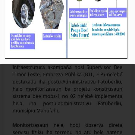
Fatuberliu: Projetu Konstrusaun Bee Moos
Faze-1 Atinji ona 50% & Faze-2 Foin 25%
Média_BTL, E.P
24-Janeiru-2024
Manufahi, 24/01/2024, Iha loron 18 fulan janeiru
tinan ne'e, Enjeñeiru hosi Departamentu
Infraestrutura akompaña hosi Supervisor Bee
Timor-Leste, Empreza Públika (BTL, E.P) ne'ebé
destakadu iha postu-Administrativu Fatuberliu,
halo monitorizasaun ba projetu konstrusaun
sistema bee moos-1 no 02 ne'ebé implementa
hela iha postu-administrativu Fatuberliu,
munisípiu Manufahi.
Monitorizasaun ne'e, hodi observa direta
servisu fíziku iha terrenu no atu bele hatene