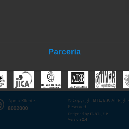
Parceria
© Copyright
BTL, E.P
. All Right
Apoiu Kliente
Reserved
8002000
Designed by
IT-BTL,E.P
Version
2.4