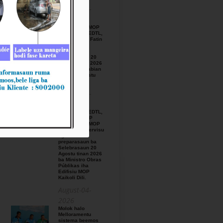
August-05-
2026
BTL, E.P ho MOP
hamutuk ho EDTL,
E.P,Observa Fatin
preparasaun
beemos ba
Selebrasaun 20
Agostu tinan 2026
iha foho Matabian
Hun area Postu
Kelekai.
August-03-
2026
BTL, E.P ho EDTL,
E.P no IGE I.P
enkontru ho MOP
hodi relata servisu
ligadu ho
preparasaun ba
Selebrasaun 20
Agostu tinan 2026
ba Ministro Obras
Públikas iha
Edifisiu MOP
Kaikoli Dili.
August-04-
2026
Molok halo
Melloramentu
sistema beemos