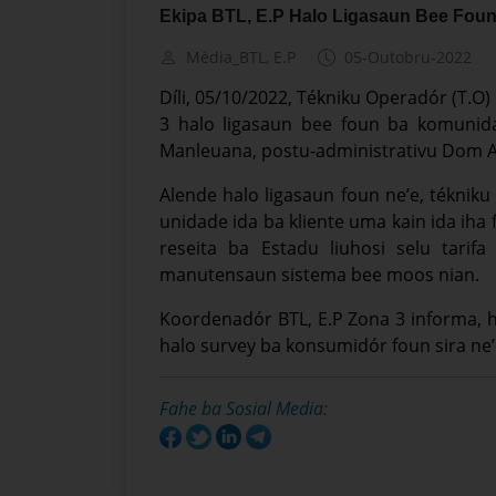
Ekipa BTL, E.P Halo Ligasaun Bee Fou
Média_BTL, E.P
05-Outobru-2022
Díli, 05/10/2022, Tékniku Operadór (T.O)
3 halo ligasaun bee foun ba komunidad
Manleuana, postu-administrativu Dom Ale
Alende halo ligasaun foun ne’e, téknik
unidade ida ba kliente uma kain ida iha f
reseita ba Estadu liuhosi selu tari
manutensaun sistema bee moos nian.
Koordenadór BTL, E.P Zona 3 informa, ha
halo survey ba konsumidór foun sira ne’e
Fahe ba Sosial Media: