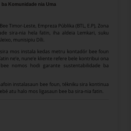
n ba Komunidade nia Uma
 Bee Timor-Leste, Empreza Públika (BTL, E.P), Zona
e sira-nia hela fatin, iha aldeia Lemkari, suku
ixo, munisipiu Díli.
u sira mos instala kedas metru kontadór bee foun
atin ne’e, nune’e kliente refere bele kontribui ona
fa bee nomos hodi garante sustentabilidade ba
foin instalasaun bee foun, tékniku sira kontinua
bé atu halo mos ligasaun bee ba sira-nia fatin.