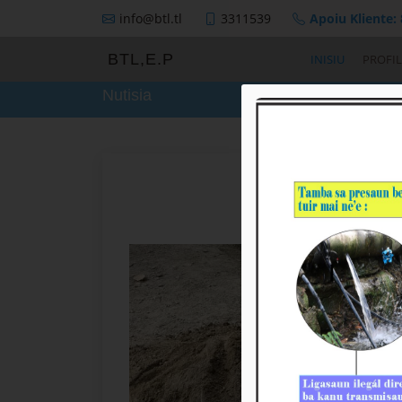
info@btl.tl
3311539
Apoiu Kliente:
BTL,E.P
INISIU
PROFIL
Nutisia