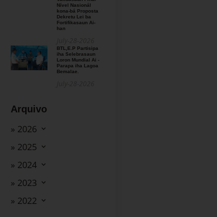
Nível Nasionál
kona-bá Proposta
Dekretu Lei ba
Fortifikasaun Ai-
han
July-28-2026
BTL,E.P Partisipa
iha Selebrasaun
Loron Mundial Ai -
Parapa iha Lagoa
Bemalae.
July-28-2026
Arquivo
» 2026
» 2025
» 2024
» 2023
» 2022