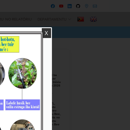
RU NO RELATÓRIU
DEPARTAMENTU
X
Recent Posts
BTL, E.P
Responsável ba
Seremónia Içar
Bandeira iha Inísiu
Fulan Agostu 2026
August-05-
2026
Ezekutivu BTL,
E.P Orienta atu
Mellora Servisu
Fornesimentu Bee,
Hasa’e Reseita no
Finaliza Projetu
Kanalizasaun Bee
iha PA sira