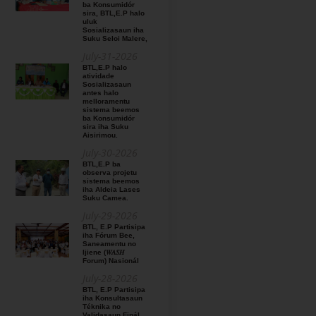
ba Konsumidór
sira, BTL,E.P halo
uluk
Sosializasaun iha
Suku Seloi Malere,
July-31-2026
BTL,E.P halo
atividade
Sosializasaun
antes halo
melloramentu
sistema beemos
ba Konsumidór
sira iha Suku
Aisirimou.
July-30-2026
BTL,E.P ba
observa projetu
sistema beemos
iha Aldeia Lases
Suku Camea.
July-29-2026
BTL, E.P Partisipa
iha Fórum Bee,
Saneamentu no
Ijiene (𝑊𝐴𝑆𝐻
Forum) Nasionál
July-28-2026
BTL, E.P Partisipa
iha Konsultasaun
Téknika no
Validasaun Finál