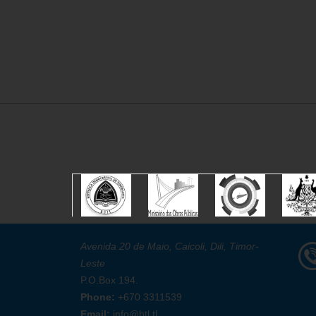
Avenida 20 de Maio, Caicoli, Dili, Timor-
Leste
P.O.Box 194.
Phone:
+670 3311539
Email:
info@btl.tl