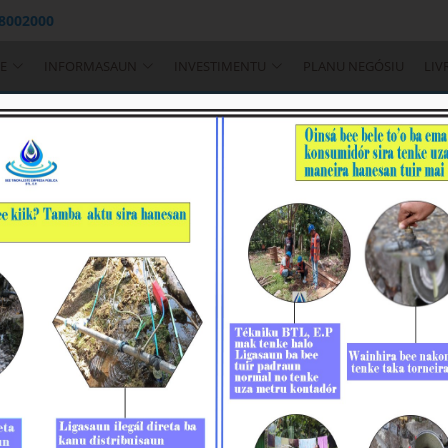
 8002000
E
INFORMASAUN
INVESTIMENTU
PLANU NEGÓSIU
LIV