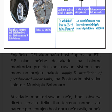
𝘽𝑻𝙇, 𝑬.𝑷: 𝙋𝒓𝙤𝒋𝙚𝒕𝙪 𝙆𝒐𝙣𝒔𝙩𝒓𝙪𝒔𝙖𝒖𝙣 𝙎𝒊𝙨𝒕𝙚𝒎𝙖 𝘽𝒆𝙚 𝙣𝒐
𝑰𝙣𝒔𝙩𝒂𝙡𝒂𝙨𝒂𝙪𝒏 𝑻𝙖𝒏𝙠𝒆 𝑹𝙚𝒛𝙚𝒓𝙫𝒂𝙩𝒐́𝙧𝒊𝙪 𝙞𝒉𝙖 𝙇𝒐𝙡𝒐𝙩𝒐𝙚
𝘼𝒏𝙩𝒊𝙣𝒋𝙞 𝙤𝒏𝙖 100%
Média_BTL, E.P
05-Febreiru-2026
𝐃𝐢́𝐥𝐢, 𝟎𝟓 𝐅𝐞𝐯𝐞𝐫𝐞𝐢𝐫𝐮 𝟐𝟎𝟐𝟔. Jestór Infraestrutura Bee
Timor-Leste, Empreza Públika (BTL, E.P) ho
Enjeñeiru DEI akompaña hosi Supervisor BTL,
E.P nian ne’ebé destakadu iha Lolotoe
monitoriza projetu konstrusaun sistema bee
moos no projetu pakote 𝑠𝑢𝑝𝑝𝑙𝑦 & 𝑖𝑛𝑠𝑡𝑎𝑙𝑙𝑎𝑡𝑖𝑜𝑛 𝑜𝑓
𝑝𝑟𝑒𝑓𝑎𝑏𝑟𝑖𝑐𝑎𝑡𝑒𝑑 𝑙𝑖𝑛𝑒𝑎𝑟 𝑡𝑎𝑛𝑘𝑠, iha Postu-administrativu
Lolotoe, Munisípiu Bobonaro.
Atividade monitorizasaun ne'e, hodi observa
direta servisu fíziku iha terrenu nomos atu
hatene persentajen hosi obra ne'e rasik, nune'e