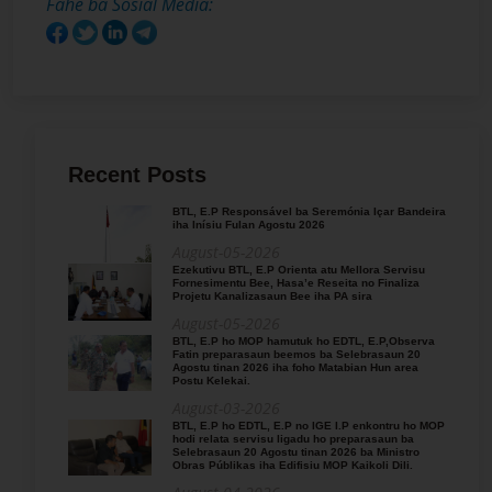
Fahe ba Sosial Media:
Recent Posts
BTL, E.P Responsável ba Seremónia Içar Bandeira
iha Inísiu Fulan Agostu 2026
August-05-2026
Ezekutivu BTL, E.P Orienta atu Mellora Servisu
Fornesimentu Bee, Hasa’e Reseita no Finaliza
Projetu Kanalizasaun Bee iha PA sira
August-05-2026
BTL, E.P ho MOP hamutuk ho EDTL, E.P,Observa
Fatin preparasaun beemos ba Selebrasaun 20
Agostu tinan 2026 iha foho Matabian Hun area
Postu Kelekai.
August-03-2026
BTL, E.P ho EDTL, E.P no IGE I.P enkontru ho MOP
hodi relata servisu ligadu ho preparasaun ba
Selebrasaun 20 Agostu tinan 2026 ba Ministro
Obras Públikas iha Edifisiu MOP Kaikoli Dili.