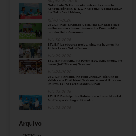
August-04-2026
Molok halo Melloramentu sistema beemos ba
Konsumidór sira, BTL,E.P halo uluk Sosializasaun
iha Suku Seloi Malere,
July-31-2026
BTL,E.P halo atividade Sosializasaun antes halo
melloramentu sistema beemos ba Konsumidór
sira iha Suku Aisirimou.
July-30-2026
BTL,E.P ba observa projetu sistema beemos iha
Aldeia Lases Suku Camea.
July-29-2026
BTL, E.P Partisipa iha Fórum Bee, Saneamentu no
Ijiene (𝑊𝐴𝑆𝐻 Forum) Nasionál
July-28-2026
BTL, E.P Partisipa iha Konsultasaun Téknika no
Validasaun Finál Nível Nasionál kona-bá Proposta
Dekretu Lei ba Fortifikasaun Ai-han
July-28-2026
BTL,E.P Partisipa iha Selebrasaun Loron Mundial
Ai - Parapa iha Lagoa Bemalae.
July-28-2026
Arquivo