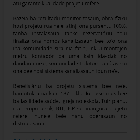
atu garante kualidade projetu refere.
Bazeia ba rezultadu monitorizasaun, obra fíziku
hosi projetu rua ne'e, atinji ona pursentu 100%,
tanba instalasaun tanke rezervatóriu tolu
finaliza ona nomos kanalizasaun bee to’o ona
iha komunidade sira nia fatin, inklui montajen
metru kontadór ba uma kain ida-idak no
daudaun ne’e, komunidade Lolotoe hahú asesu
ona bee hosi sistema kanalizasaun foun ne’e.
Benefisiáriu ba projetu sistema bee ne’e,
hamutuk uma kain 187 inklui fornese mos bee
ba fasilidade saúde, igreja no eskola. Tuir planu,
iha tempu besik, BTL, E.P sei inaugura projetu
refere, nune’e bele hahú operasaun no
distribuisaun.