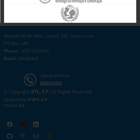
Avenida 20 de Maio, Caicoli, Dili, Timor-Leste
P.O.Box 194.
Phone:
+670 3311539
Email:
info@btl.tl
Apoiu Kliente
8002000
© Copyright
BTL, E.P
. All Rights Reserved
Designed by
IT-BTL,E.P
Version
2.4