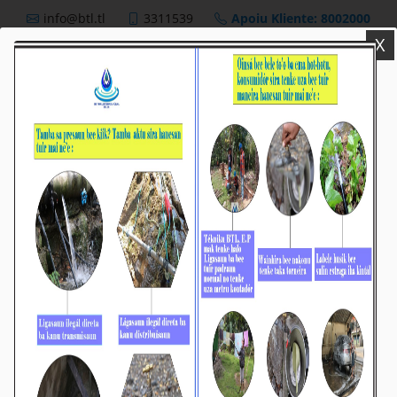
info@btl.tl
3311539
Apoiu Kliente: 8002000
X
BTL,E.P
Nutisia