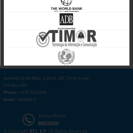
Avenida 20 de Maio, Caicoli, Dili, Timor-Leste
P.O.Box 194.
Phone:
+670 3311539
Email:
info@btl.tl
Apoiu Kliente
8002000
© Copyright
BTL, E.P
. All Rights Reserved