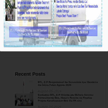
fúnebre maktoban Saudozu Eis-Prezidente
Repúblika, Francisco Guterres "Lú Olo" iha
Jardim dos Heróis Metinaro, Díli, Sesta semana
ne’e.
Fahe ba Sosial Media:
Recent Posts
BTL, E.P Responsável ba Seremónia Içar Bandeira
iha Inísiu Fulan Agostu 2026
August-05-2026
Ezekutivu BTL, E.P Orienta atu Mellora Servisu
Fornesimentu Bee, Hasa’e Reseita no Finaliza
Projetu Kanalizasaun Bee iha PA sira
August-05-2026