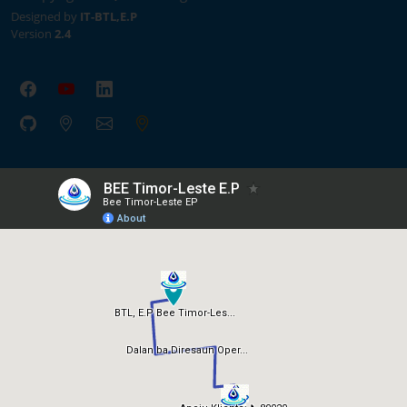
Designed by
IT-BTL,E.P
Version
2.4