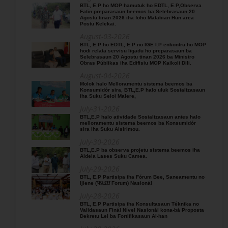
BTL, E.P ho MOP hamutuk ho EDTL, E.P,Observa
Fatin preparasaun beemos ba Selebrasaun 20
Agostu tinan 2026 iha foho Matabian Hun area
Postu Kelekai.
August-03-2026
BTL, E.P ho EDTL, E.P no IGE I.P enkontru ho MOP
hodi relata servisu ligadu ho preparasaun ba
Selebrasaun 20 Agostu tinan 2026 ba Ministro
Obras Públikas iha Edifisiu MOP Kaikoli Dili.
August-04-2026
Molok halo Melloramentu sistema beemos ba
Konsumidór sira, BTL,E.P halo uluk Sosializasaun
iha Suku Seloi Malere,
July-31-2026
BTL,E.P halo atividade Sosializasaun antes halo
melloramentu sistema beemos ba Konsumidór
sira iha Suku Aisirimou.
July-30-2026
BTL,E.P ba observa projetu sistema beemos iha
Aldeia Lases Suku Camea.
July-29-2026
BTL, E.P Partisipa iha Fórum Bee, Saneamentu no
Ijiene (𝑊𝐴𝑆𝐻 Forum) Nasionál
July-28-2026
BTL, E.P Partisipa iha Konsultasaun Téknika no
Validasaun Finál Nível Nasionál kona-bá Proposta
Dekretu Lei ba Fortifikasaun Ai-han