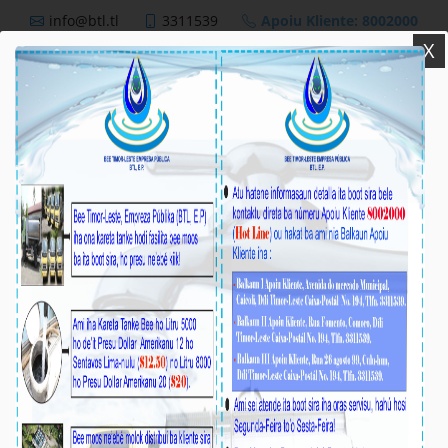
info@btl.tl
3311539
Apoiu Kliente: 8002000
X
BTL,E.P
Nutisia
BTL ,E.P Partisipa iha fúnebre Saudozu
Francisco Guterres “ Lu Olo “.
Média_BTL, E.P
26-Juñu-2026
Dili,26 Juñu 2026 - Prezidente Komisaun
Ezekutiva (KE) BTL, E.P Gustavo da Cruz
hamutuk ho Diretór DAF Sidonio Freitas no
Diretór DOM, Aleixo dos Santos akompaña hosi
Funsionariu BTL,E.P partisipa iha Serimónia