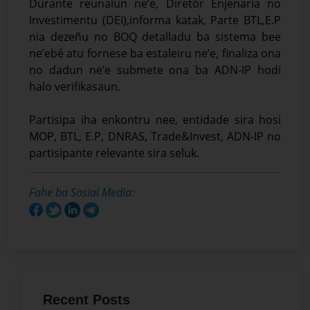
Durante reunaiun ne’e, Diretór Enjenaria no
Investimentu (DEI),informa katak, Parte BTL,E.P
nia dezeñu no BOQ detalladu ba sistema bee
ne’ebé atu fornese ba estaleiru ne’e, finaliza ona
no dadun ne’e submete ona ba ADN-IP hodi
halo verifikasaun.
Partisipa iha enkontru nee, entidade sira hosi
MOP, BTL, E.P, DNRAS, Trade&Invest, ADN-IP no
partisipante relevante sira seluk.
Fahe ba Sosial Media:
Recent Posts