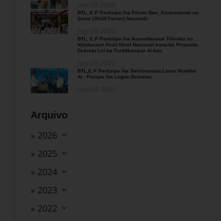
July-29-2026
BTL, E.P Partisipa iha Fórum Bee, Saneamentu no
Ijiene (𝑊𝐴𝑆𝐻 Forum) Nasionál
July-28-2026
BTL, E.P Partisipa iha Konsultasaun Téknika no
Validasaun Finál Nível Nasionál kona-bá Proposta
Dekretu Lei ba Fortifikasaun Ai-han
July-28-2026
BTL,E.P Partisipa iha Selebrasaun Loron Mundial
Ai - Parapa iha Lagoa Bemalae.
July-28-2026
Arquivo
» 2026
» 2025
» 2024
» 2023
» 2022