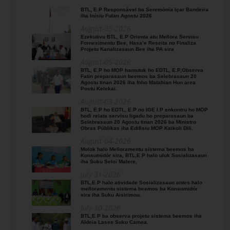
BTL, E.P Responsável ba Seremónia Içar Bandeira
iha Inísiu Fulan Agostu 2026
August-05-2026
Ezekutivu BTL, E.P Orienta atu Mellora Servisu
Fornesimentu Bee, Hasa’e Reseita no Finaliza
Projetu Kanalizasaun Bee iha PA sira
August-05-2026
BTL, E.P ho MOP hamutuk ho EDTL, E.P,Observa
Fatin preparasaun beemos ba Selebrasaun 20
Agostu tinan 2026 iha foho Matabian Hun area
Postu Kelekai.
August-03-2026
BTL, E.P ho EDTL, E.P no IGE I.P enkontru ho MOP
hodi relata servisu ligadu ho preparasaun ba
Selebrasaun 20 Agostu tinan 2026 ba Ministro
Obras Públikas iha Edifisiu MOP Kaikoli Dili.
August-04-2026
Molok halo Melloramentu sistema beemos ba
Konsumidór sira, BTL,E.P halo uluk Sosializasaun
iha Suku Seloi Malere,
July-31-2026
BTL,E.P halo atividade Sosializasaun antes halo
melloramentu sistema beemos ba Konsumidór
sira iha Suku Aisirimou.
July-30-2026
BTL,E.P ba observa projetu sistema beemos iha
Aldeia Lases Suku Camea.