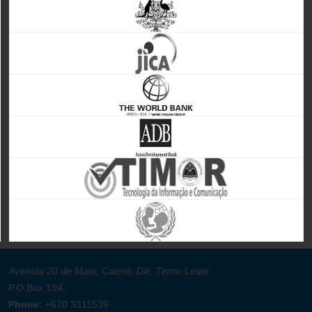
Avenida 20 de Maio, Caicoli, Dili, Timor-Leste
P.O.Box 194.
Phone:
+670 3311539