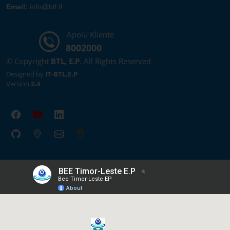
Email:
info@btl.tl
Apoiu Kliente
8002000
© Copyright
BTL, E.P
. All Rights Reserved
Designed by
IT-BTL,E.P
Version
2.4