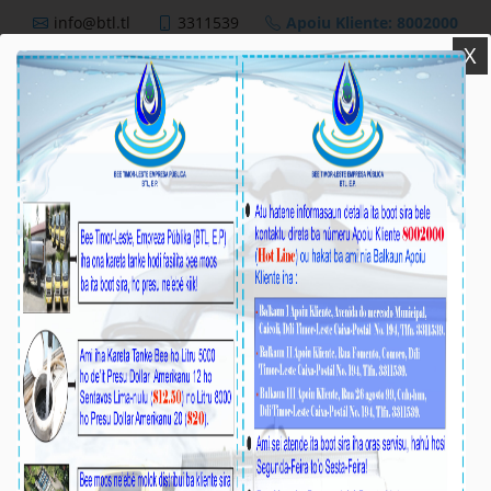
info@btl.tl
3311539
Apoiu Kliente: 8002000
X
BTL,E.P
Nutisia