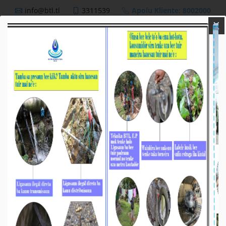
info@btl.tl
3311539
Apoiu Kliente: 8002000
X
BTL,E.P
Nutisia