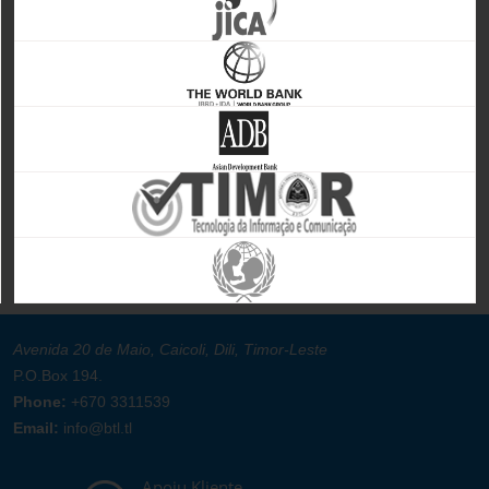
Avenida 20 de Maio, Caicoli, Dili, Timor-Leste
P.O.Box 194.
Phone:
+670 3311539
Email:
info@btl.tl
Apoiu Kliente