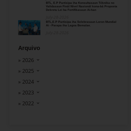
BTL, E.P Partisipa iha Konsultasaun Téknika no
Validasaun Finál Nível Nasionál kona-bá Proposta
Dekretu Lei ba Fortifikasaun Ai-han
July-28-2026
BTL,E.P Partisipa iha Selebrasaun Loron Mundial
Ai - Parapa iha Lagoa Bemalae.
July-28-2026
Arquivo
» 2026
» 2025
» 2024
» 2023
» 2022