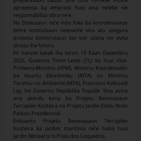
aprezenta ba empreza husi xina ne’ebe sei
responsabiliza obra ne’e.
No Diskusaun ne’e mós foka ba koordenasaun
entre instituisaun relevante sira atu asegura
prosesu konstrusaun lao tuir planu no evita
atrasu iha futuru.
Fó hanoin katak iha loron 19 fulan Dezembru
2025, Governu Timor-Leste (TL) liu husi Vise-
Primeiru-Ministru (VPM), Ministru Koordenadór
ba Asuntu Ekonómiku (MTA) no Ministru
Turizmu no Ambiente (MTA), Francisco Kalbuadi
Lay, ho Governu Repúblika Populár Xina asina
ona akordu kona ba Projetu Renovasaun
Terraplén Kosteira no Projetu Jardin Estilu Xinés
Palásiu Prezidensiál.
Enkuanto Projetu Renovasaun Terraplén
Kosteira ka jardim maritima ne'e hahú husi
jardin Motael to'o Praia dos Coqueiros.