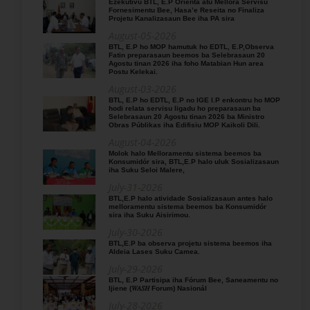
Ezekutivu BTL, E.P Orienta atu Mellora Servisu
Fornesimentu Bee, Hasa’e Reseita no Finaliza
Projetu Kanalizasaun Bee iha PA sira
August-05-2026
BTL, E.P ho MOP hamutuk ho EDTL, E.P,Observa
Fatin preparasaun beemos ba Selebrasaun 20
Agostu tinan 2026 iha foho Matabian Hun area
Postu Kelekai.
August-03-2026
BTL, E.P ho EDTL, E.P no IGE I.P enkontru ho MOP
hodi relata servisu ligadu ho preparasaun ba
Selebrasaun 20 Agostu tinan 2026 ba Ministro
Obras Públikas iha Edifisiu MOP Kaikoli Dili.
August-04-2026
Molok halo Melloramentu sistema beemos ba
Konsumidór sira, BTL,E.P halo uluk Sosializasaun
iha Suku Seloi Malere,
July-31-2026
BTL,E.P halo atividade Sosializasaun antes halo
melloramentu sistema beemos ba Konsumidór
sira iha Suku Aisirimou.
July-30-2026
BTL,E.P ba observa projetu sistema beemos iha
Aldeia Lases Suku Camea.
July-29-2026
BTL, E.P Partisipa iha Fórum Bee, Saneamentu no
Ijiene (𝑊𝐴𝑆𝐻 Forum) Nasionál
July-28-2026