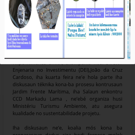
BTL,E.P Partisipa iha diskusaun teknika ba
konstrusaun Jardim Frente Maritima ne’ebe sei
halo iha Motael nia oin to’o iha Praia Dos
Coqueiros.
Média_BTL, E.P
22-Abril-2026
Dili, 22 Abril 2026 . Vise-Prezidente Komisaun
Ezekutiva (KE) BTL, E.P ba Asuntu Tékniku, José
Filipe Ximenes Smith, akompania hosi Diretór
Enjenaria no Investimentu (DEI),João da Cruz
Cardoso, iha kuarta feira ne’e hola parte iha
diskusaun téknika kona-ba prosesu kontrusaun
Jardim Frente Marítima, iha Salaun enkontru
CCD Markadu Lama , ne’ebé organiza husi
Ministériu Turismu Ambiente, atu asegura
kualidade no sustentabilidade projetu.
Iha diskusaun ne’e, koalia mós kona ba
preparasaun dadus sira hodi fornese molok