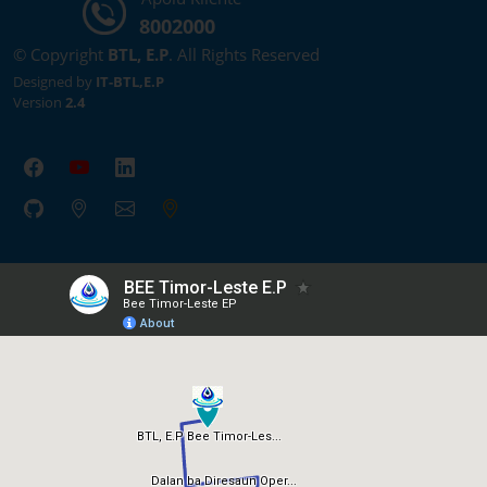
8002000
© Copyright
BTL, E.P
. All Rights Reserved
Designed by
IT-BTL,E.P
Version
2.4