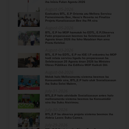
iha Inísiu Fulan Agostu 2026
August-05-2026
Ezekutivu BTL, E.P Orienta atu Mellora Servisu
Fornesimentu Bee, Hasa’e Reseita no Finaliza
Projetu Kanalizasaun Bee iha PA sira
August-05-2026
BTL, E.P ho MOP hamutuk ho EDTL, E.P,Observa
Fatin preparasaun beemos ba Selebrasaun 20
Agostu tinan 2026 iha foho Matabian Hun area
Postu Kelekai.
August-03-2026
BTL, E.P ho EDTL, E.P no IGE I.P enkontru ho MOP
hodi relata servisu ligadu ho preparasaun ba
Selebrasaun 20 Agostu tinan 2026 ba Ministro
Obras Públikas iha Edifisiu MOP Kaikoli Dili.
August-04-2026
Molok halo Melloramentu sistema beemos ba
Konsumidór sira, BTL,E.P halo uluk Sosializasaun
iha Suku Seloi Malere,
July-31-2026
BTL,E.P halo atividade Sosializasaun antes halo
melloramentu sistema beemos ba Konsumidór
sira iha Suku Aisirimou.
July-30-2026
BTL,E.P ba observa projetu sistema beemos iha
Aldeia Lases Suku Camea.
July-29-2026