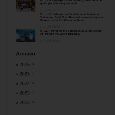
BTL, E.P Partisipa iha Fórum Bee, Saneamentu no
Ijiene (𝑊𝐴𝑆𝐻 Forum) Nasionál
July-28-2026
BTL, E.P Partisipa iha Konsultasaun Téknika no
Validasaun Finál Nível Nasionál kona-bá Proposta
Dekretu Lei ba Fortifikasaun Ai-han
July-28-2026
BTL,E.P Partisipa iha Selebrasaun Loron Mundial
Ai - Parapa iha Lagoa Bemalae.
July-28-2026
Arquivo
» 2026
» 2025
» 2024
» 2023
» 2022