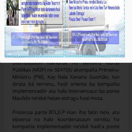
𝐁𝐓𝐋,𝐄.𝐏 𝐎𝐛𝐬𝐞𝐫𝐯𝐚 & 𝐊𝐨𝐨𝐫𝐝𝐞𝐧𝐚 𝐡𝐨 𝐊𝐨𝐦𝐩𝐚𝐧̃𝐢𝐚
𝐈𝐦𝐩𝐥𝐞𝐦𝐞𝐧𝐭𝐚𝐝𝐨́𝐫 𝐀𝐭𝐮 𝐀𝐬𝐞𝐠𝐮𝐫𝐚 𝐒𝐢𝐬𝐭𝐞𝐦𝐚 𝐊𝐚𝐧𝐚𝐥𝐢𝐳𝐚𝐬𝐚𝐮𝐧
𝐁𝐞𝐞 𝐢𝐡𝐚 𝐏𝐨𝐧𝐭𝐞 𝐌𝐚𝐮𝐟𝐞𝐥𝐨
Média_BTL, E.P
11-Febreiru-2026
Dili, 11 Fevereiru 2026. Prezidente Komisaun
Ezekutiva (KE) Bee Timor-Leste, Empreza Públika
(BTL, E.P), Gustavo da Cruz ho Jestór
Distribuisaun hamutuk ho Ministru Obras
Públikas (MOP) no SEATOU akompaña Primeiru-
Ministru (PM), Kay Rala Xanana Gusmão, tun
direta bá terrenu, hodi orienta ba kompañia
implementadór atu halo intervensaun ba ponte
Maufelo ne’ebé hetan estragu hosi mota.
Prezensa parte BTL,E.P nian iha fatin ne’e, atu
observa no halo koordenasaun servisu ho
kompañia implementadór ne’ebé hadi'a ponte