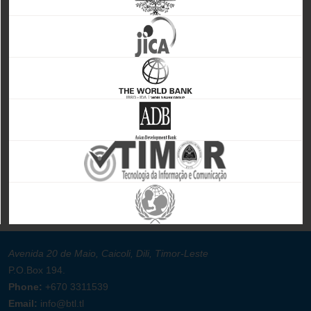
Avenida 20 de Maio, Caicoli, Dili, Timor-Leste
P.O.Box 194.
Phone:
+670 3311539
Email:
info@btl.tl