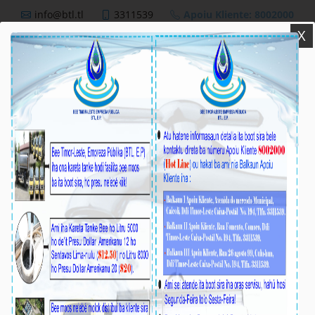
info@btl.tl
3311539
Apoiu Kliente: 8002000
X
BTL,E.P
Nutisia