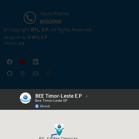
Apoiu Kliente
8002000
© Copyright
BTL, E.P
. All Rights Reserved
Designed by
IT-BTL,E.P
Version
2.4