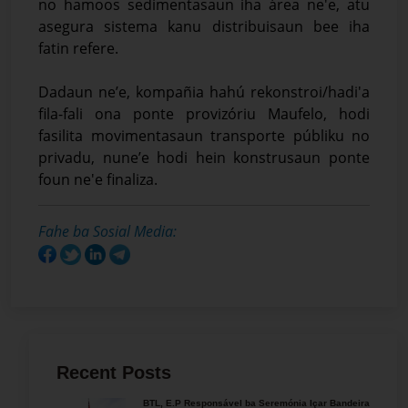
no hamoos sedimentasaun iha área ne'e, atu
asegura sistema kanu distribuisaun bee iha
fatin refere.
Dadaun ne’e, kompañia hahú rekonstroi/hadi'a
fila-fali ona ponte provizóriu Maufelo, hodi
fasilita movimentasaun transporte públiku no
privadu, nune’e hodi hein konstrusaun ponte
foun ne'e finaliza.
Fahe ba Sosial Media:
Recent Posts
BTL, E.P Responsável ba Seremónia Içar Bandeira