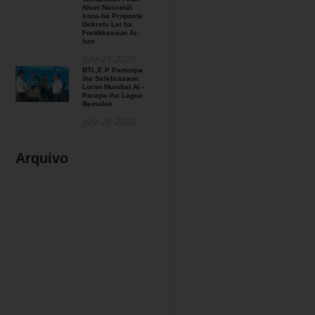
Nível Nasionál
kona-bá Proposta
Dekretu Lei ba
Fortifikasaun Ai-
han
July-28-2026
BTL,E.P Partisipa
iha Selebrasaun
Loron Mundial Ai -
Parapa iha Lagoa
Bemalae.
July-28-2026
Arquivo
» 2026
» 2025
» 2024
» 2023
» 2022