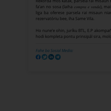
Rekorda mos katak, parsela rai misaun ni
fa’an no sosa (laiha 𝑐𝑜𝑚𝑝𝑟𝑎 𝑒 𝑣𝑒𝑛𝑑
liga ba oferese parsela rai misaun nia
rezervatóriu bee, iha Same Vila.
Ho nune’e ohin, juríku BTL, E.P akomp
hodi kompleta pontu prinsipál sira, mol
Fahe ba Sosial Media: