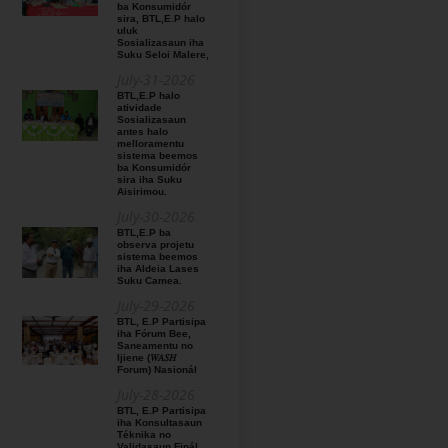
ba Konsumidór
sira, BTL,E.P halo
uluk
Sosializasaun iha
Suku Seloi Malere,
July-31-2026
BTL,E.P halo
atividade
Sosializasaun
antes halo
melloramentu
sistema beemos
ba Konsumidór
sira iha Suku
Aisirimou.
July-30-2026
BTL,E.P ba
observa projetu
sistema beemos
iha Aldeia Lases
Suku Camea.
July-29-2026
BTL, E.P Partisipa
iha Fórum Bee,
Saneamentu no
Ijiene (𝑊𝐴𝑆𝐻
Forum) Nasionál
July-28-2026
BTL, E.P Partisipa
iha Konsultasaun
Téknika no
Validasaun Finál