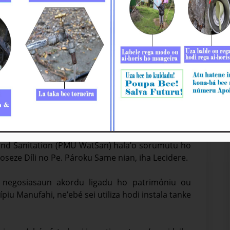
𝐨𝐧𝐚-𝐛𝐚́ 𝐔𝐭𝐢𝐥𝐢𝐳𝐚𝐬𝐚𝐮𝐧 𝐑𝐚𝐢 𝐌𝐢𝐬𝐚𝐮𝐧 𝐛𝐚 𝐈𝐧𝐬𝐭𝐚𝐥𝐚𝐬𝐚𝐮𝐧
 Legál Bee Timor-Leste, Empreza Públika (BTL, E.P) akompaña
and Sanitation (PMU WatSan) hala’o sorumutu ho
dioseze Díli no Pe. Pároku Same nian, iha Lecidere.
 negosiasaun akordu ligadu ho patrimóniu ou
piu Manufahi, ne’ebé sei utiliza hodi instala tanke