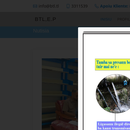
info@btl.tl
3311539
Apoiu Kliente:
BTL,E.P
INISIU
PROFIL
Nutisia