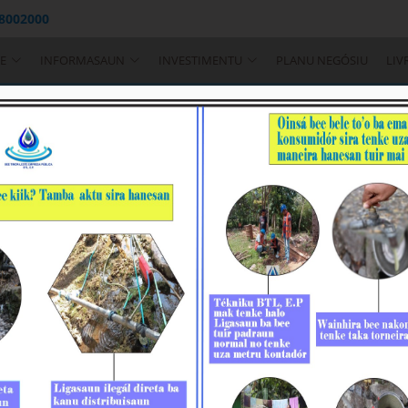
 8002000
E
INFORMASAUN
INVESTIMENTU
PLANU NEGÓSIU
LIV