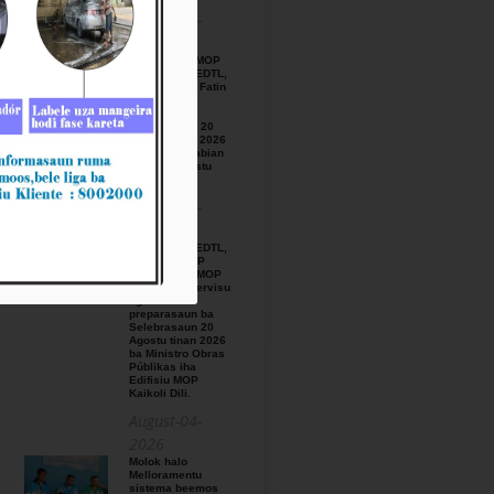
August-05-
2026
BTL, E.P ho MOP
hamutuk ho EDTL,
E.P,Observa Fatin
preparasaun
beemos ba
Selebrasaun 20
Agostu tinan 2026
iha foho Matabian
Hun area Postu
Kelekai.
August-03-
2026
BTL, E.P ho EDTL,
E.P no IGE I.P
enkontru ho MOP
hodi relata servisu
ligadu ho
preparasaun ba
Selebrasaun 20
Agostu tinan 2026
ba Ministro Obras
Públikas iha
Edifisiu MOP
Kaikoli Dili.
August-04-
2026
Molok halo
Melloramentu
sistema beemos