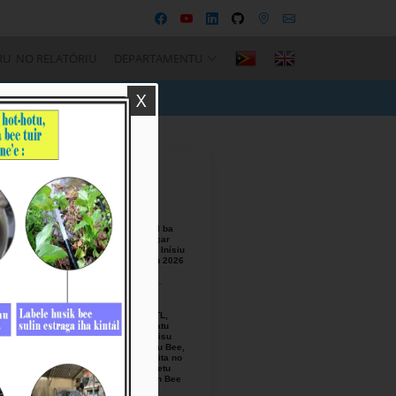
RU NO RELATÓRIU
DEPARTAMENTU
X
Recent Posts
BTL, E.P
Responsável ba
Seremónia Içar
Bandeira iha Inísiu
Fulan Agostu 2026
August-05-
2026
Ezekutivu BTL,
E.P Orienta atu
Mellora Servisu
Fornesimentu Bee,
Hasa’e Reseita no
Finaliza Projetu
Kanalizasaun Bee
iha PA sira