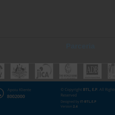
Parceria
© Copyright
BTL, E.P
. All Right
Apoiu Kliente
Reserved
8002000
Designed by
IT-BTL,E.P
Version
2.4