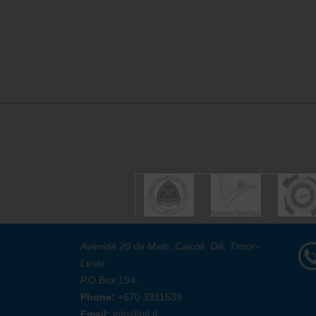
Avenida 20 de Maio, Caicoli, Dili, Timor-
Leste
P.O.Box 194.
Phone:
+670 3311539
Email:
info@btl.tl