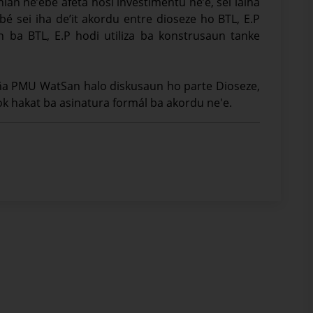
an ne’ebé afeta hosi investimentu ne’e, sei laiha
𝑎), maibé sei iha de’it akordu entre dioseze ho BTL, E.P
n ba BTL, E.P hodi utiliza ba konstrusaun tanke
aña PMU WatSan halo diskusaun ho parte Dioseze,
ok hakat ba asinatura formál ba akordu ne'e.