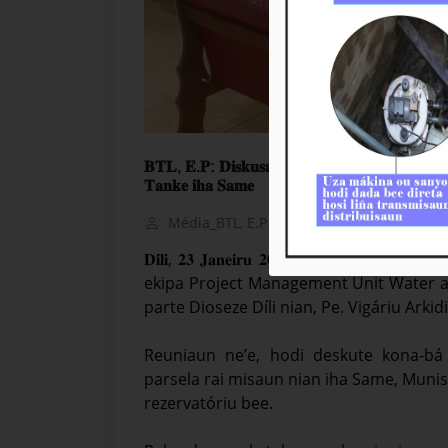
𝐁𝐓𝐋, 𝐄.𝐏: 𝐃𝐢𝐬𝐤𝐮𝐬𝐚𝐮𝐧 𝐛𝐚 𝐍𝐞𝐠𝐨𝐬𝐢𝐚𝐬𝐚𝐮𝐧 𝐀𝐤𝐨𝐫𝐝𝐮 
𝐓𝐚𝐧𝐤𝐞 𝐢𝐡𝐚 𝐒𝐚𝐦𝐞
Média_BTL, E.P
23-Janeiru-2026
𝐃𝐢́𝐥𝐢, 𝟐𝟑 𝐉𝐚𝐧𝐞𝐢𝐫𝐮 𝟐𝟎𝟐𝟔. Jestór
ekipa Project Management Unit Water 
parte Dioseze Díli nian, Pe. Vigáriu Arki
Reuniaun ne’e, hodi deskute kona-bá
parsela rai misaun nian iha Same, Munisí
rezervatóriu bee.