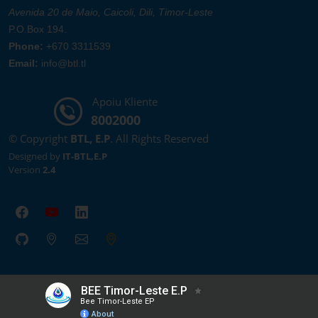
Avenida 20 de Maio, Caicoli, Dili, Timor-Leste
P.O.Box 194.
Phone:
+670 3311539
Email:
info@btl.tl
Apoiu Kliente
8002000
© Copyright
BTL, E.P
. All Rights Reserved
Designed by
IT-BTL,E.P
Version
2.4