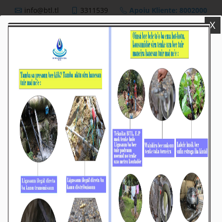
info@btl.tl
3311539
Apoiu Kliente: 8002000
X
BTL,E.P
Nutisia