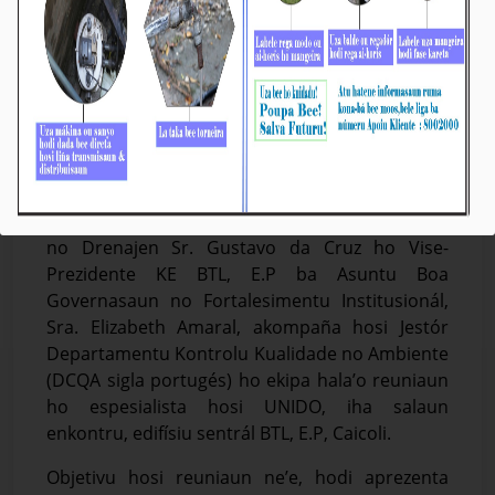
BTL, E.P: UNIDO Aprezenta Rezultadu
Avaliasaun Laboratóriu ba KE
Média_BTL, E.P
04-Setembru-2024
Díli, 04/09/2024. Vise-Prezidente Komisaun
Ezekutiva (KE) Bee Timor-Leste, Empreza Públika
(BTL, E.P) ba Asuntu Sistema Bee, Saneamentu
no Drenajen Sr. Gustavo da Cruz ho Vise-
Prezidente KE BTL, E.P ba Asuntu Boa
Governasaun no Fortalesimentu Institusionál,
Sra. Elizabeth Amaral, akompaña hosi Jestór
Departamentu Kontrolu Kualidade no Ambiente
(DCQA sigla portugés) ho ekipa hala’o reuniaun
ho espesialista hosi UNIDO, iha salaun
enkontru, edifísiu sentrál BTL, E.P, Caicoli.
Objetivu hosi reuniaun ne’e, hodi aprezenta