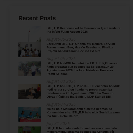
Recent Posts
BTL, E.P Responsável ba Seremónia Içar Bandeira
iha Inísiu Fulan Agostu 2026
August-05-2026
Ezekutivu BTL, E.P Orienta atu Mellora Servisu
Fornesimentu Bee, Hasa’e Reseita no Finaliza
Projetu Kanalizasaun Bee iha PA sira
August-05-2026
BTL, E.P ho MOP hamutuk ho EDTL, E.P,Observa
Fatin preparasaun beemos ba Selebrasaun 20
Agostu tinan 2026 iha foho Matabian Hun area
Postu Kelekai.
August-03-2026
BTL, E.P ho EDTL, E.P no IGE I.P enkontru ho MOP
hodi relata servisu ligadu ho preparasaun ba
Selebrasaun 20 Agostu tinan 2026 ba Ministro
Obras Públikas iha Edifisiu MOP Kaikoli Dili.
August-04-2026
Molok halo Melloramentu sistema beemos ba
Konsumidór sira, BTL,E.P halo uluk Sosializasaun
iha Suku Seloi Malere,
July-31-2026
BTL,E.P halo atividade Sosializasaun antes halo
melloramentu sistema beemos ba Konsumidór