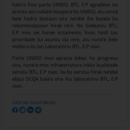
hato’o hosi parte UNIDO, BTL, E.P agradese no
prontu atu nafatin koopera ho UNIDO, atu oinsá
bele hadi’a kestaun sira ne’ebé iha bazeia ba
rekomendasaun hirak ne’e. No Ezekutivu BTL,
E.P mos sei haree orsamentu foun, hodi tau
prioridade ba asuntu ida ne’e, atu nune’e bele
mellora liu tan Laboratóriu BTL, E.P nian.
Parte UNIDO mos apresia tebes ho progresu
sira, nune’e mos infraestrutura inklui kualidade
servisu BTL, E.P nian, liu-liu servisu hirak ne’ebé
ekipa DCQA hala’o ona iha laboratóriu BTL, E.P
nian.
Fahe ba Sosial Media: