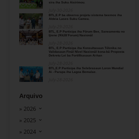
sira iha Suku Aisirimou.
July-30-2026
BTL,E.P ba observa projetu sistema beemos iha
Aldeia Lases Suku Camea.
July-29-2026
BTL, E.P Partisipa iha Fórum Bee, Saneamentu no
Ijiene (𝑊𝐴𝑆𝐻 Forum) Nasionál
July-28-2026
BTL, E.P Partisipa iha Konsultasaun Téknika no
Validasaun Finál Nível Nasionál kona-bá Proposta
Dekretu Lei ba Fortifikasaun Ai-han
July-28-2026
BTL,E.P Partisipa iha Selebrasaun Loron Mundial
Ai - Parapa iha Lagoa Bemalae.
July-28-2026
Arquivo
» 2026
» 2025
» 2024