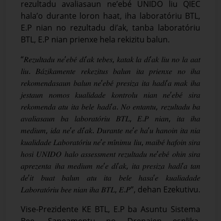
rezultadu avaliasaun ne’ebé UNIDO liu QIEC
hala’o durante loron haat, iha laboratóriu BTL,
E.P nian no rezultadu di’ak, tanba laboratóriu
BTL, E.P nian prienxe hela rekizitu balun.
“𝑅𝑒𝑧𝑢𝑙𝑡𝑎𝑑𝑢 𝑛𝑒’𝑒𝑏𝑒́ 𝑑𝑖’𝑎𝑘 𝑡𝑒𝑏𝑒𝑠, 𝑘𝑎𝑡𝑎𝑘 𝑙𝑎 𝑑𝑖’𝑎𝑘 𝑙𝑖𝑢 𝑛𝑜 𝑙𝑎 𝑎𝑎𝑡
𝑙𝑖𝑢. 𝐵𝑎́𝑧𝑖𝑘𝑎𝑚𝑒𝑛𝑡𝑒 𝑟𝑒𝑘𝑒𝑧𝑖𝑡𝑢𝑠 𝑏𝑎𝑙𝑢𝑛 𝑖𝑡𝑎 𝑝𝑟𝑖𝑒𝑛𝑥𝑒 𝑛𝑜 𝑖ℎ𝑎
𝑟𝑒𝑘𝑜𝑚𝑒𝑛𝑑𝑎𝑠𝑎𝑢𝑛 𝑏𝑎𝑙𝑢𝑛 𝑛𝑒’𝑒𝑏𝑒́ 𝑝𝑟𝑒𝑠𝑖𝑧𝑎 𝑖𝑡𝑎 ℎ𝑎𝑑𝑖’𝑎 𝑚𝑎𝑘 𝑖ℎ𝑎
𝑗𝑒𝑠𝑡𝑎𝑢𝑛 𝑛𝑜𝑚𝑜𝑠 𝑘𝑢𝑎𝑙𝑖𝑑𝑎𝑑𝑒 𝑘𝑜𝑛𝑡𝑟𝑜𝑙𝑢 𝑛𝑖𝑎𝑛 𝑛𝑒’𝑒𝑏𝑒́ 𝑠𝑖𝑟𝑎
𝑟𝑒𝑘𝑜𝑚𝑒𝑛𝑑𝑎 𝑎𝑡𝑢 𝑖𝑡𝑎 𝑏𝑒𝑙𝑒 ℎ𝑎𝑑𝑖’𝑎. 𝑁𝑜 𝑒𝑛𝑡𝑎𝑛𝑡𝑢, 𝑟𝑒𝑧𝑢𝑙𝑡𝑎𝑑𝑢 𝑏𝑎
𝑎𝑣𝑎𝑙𝑖𝑎𝑠𝑎𝑢𝑛 𝑏𝑎 𝑙𝑎𝑏𝑜𝑟𝑎𝑡𝑜́𝑟𝑖𝑢 𝐵𝑇𝐿, 𝐸.𝑃 𝑛𝑖𝑎𝑛, 𝑖𝑡𝑎 𝑖ℎ𝑎
𝑚𝑒𝑑𝑖𝑢𝑚, 𝑖𝑑𝑎 𝑛𝑒’𝑒 𝑑𝑖’𝑎𝑘. 𝐷𝑢𝑟𝑎𝑛𝑡𝑒 𝑛𝑒’𝑒 ℎ𝑎’𝑢 ℎ𝑎𝑛𝑜𝑖𝑛 𝑖𝑡𝑎 𝑛𝑖𝑎
𝑘𝑢𝑎𝑙𝑖𝑑𝑎𝑑𝑒 𝐿𝑎𝑏𝑜𝑟𝑎𝑡𝑜́𝑟𝑖𝑢 𝑛𝑒’𝑒 𝑚𝑖́𝑛𝑖𝑚𝑢 𝑙𝑖𝑢, 𝑚𝑎𝑖𝑏𝑒́ ℎ𝑎𝑓𝑜𝑖𝑛 𝑠𝑖𝑟𝑎
ℎ𝑜𝑠𝑖 𝑈𝑁𝐼𝐷𝑂 ℎ𝑎𝑙𝑜 𝑎𝑠𝑠𝑒𝑠𝑠𝑚𝑒𝑛𝑡 𝑟𝑒𝑧𝑢𝑙𝑡𝑎𝑑𝑢 𝑛𝑒’𝑒𝑏𝑒́ 𝑜ℎ𝑖𝑛 𝑠𝑖𝑟𝑎
𝑎𝑝𝑟𝑒𝑧𝑒𝑛𝑡𝑎 𝑖ℎ𝑎 𝑚𝑒𝑑𝑖𝑢𝑚 𝑛𝑒’𝑒 𝑑𝑖’𝑎𝑘, 𝑖𝑡𝑎 𝑝𝑟𝑒𝑠𝑖𝑧𝑎 ℎ𝑎𝑑𝑖’𝑎 𝑡𝑎𝑛
𝑑𝑒’𝑖𝑡 𝑏𝑢𝑎𝑡 𝑏𝑎𝑙𝑢𝑛 𝑎𝑡𝑢 𝑖𝑡𝑎 𝑏𝑒𝑙𝑒 ℎ𝑎𝑠𝑎’𝑒 𝑘𝑢𝑎𝑙𝑖𝑎𝑑𝑎𝑑𝑒
𝐿𝑎𝑏𝑜𝑟𝑎𝑡𝑜́𝑟𝑖𝑢 𝑏𝑒𝑒 𝑛𝑖𝑎𝑛 𝑖ℎ𝑎 𝐵𝑇𝐿, 𝐸.𝑃”, dehan Ezekutivu.
Vise-Prezidente KE BTL, E.P ba Asuntu Sistema