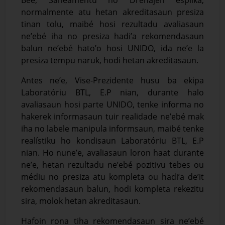
Bee, Saneamentu no Drenajen esplika,
normalmente atu hetan akreditasaun presiza
tinan tolu, maibé hosi rezultadu avaliasaun
ne’ebé iha no presiza hadi’a rekomendasaun
balun ne’ebé hato’o hosi UNIDO, ida ne’e la
presiza tempu naruk, hodi hetan akreditasaun.
Antes ne’e, Vise-Prezidente husu ba ekipa
Laboratóriu BTL, E.P nian, durante halo
avaliasaun hosi parte UNIDO, tenke informa no
hakerek informasaun tuir realidade ne’ebé mak
iha no labele manipula informsaun, maibé tenke
realístiku ho kondisaun Laboratóriu BTL, E.P
nian. Ho nune’e, avaliasaun loron haat durante
ne’e, hetan rezultadu ne’ebé pozitivu tebes ou
médiu no presiza atu kompleta ou hadi’a de’it
rekomendasaun balun, hodi kompleta rekezitu
sira, molok hetan akreditasaun.
Hafoin rona tiha rekomendasaun sira ne’ebé