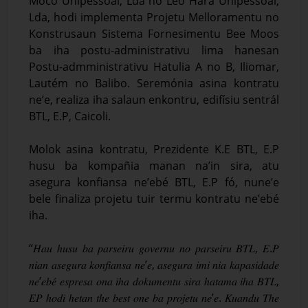
Moco Unipessoal, Lda no Leo Hara Unipessoal,
Lda, hodi implementa Projetu Melloramentu no
Konstrusaun Sistema Fornesimentu Bee Moos
ba iha postu-administrativu lima hanesan
Postu-admministrativu Hatulia A no B, Iliomar,
Lautém no Balibo. Seremónia asina kontratu
ne’e, realiza iha salaun enkontru, edifísiu sentrál
BTL, E.P, Caicoli.
Molok asina kontratu, Prezidente K.E BTL, E.P
husu ba kompañia manan na’in sira, atu
asegura konfiansa ne’ebé BTL, E.P fó, nune’e
bele finaliza projetu tuir termu kontratu ne’ebé
iha.
“𝐻𝑎𝑢 ℎ𝑢𝑠𝑢 𝑏𝑎 𝑝𝑎𝑟𝑠𝑒𝑖𝑟𝑢 𝑔𝑜𝑣𝑒𝑟𝑛𝑢 𝑛𝑜 𝑝𝑎𝑟𝑠𝑒𝑖𝑟𝑢 𝐵𝑇𝐿, 𝐸.𝑃
𝑛𝑖𝑎𝑛 𝑎𝑠𝑒𝑔𝑢𝑟𝑎 𝑘𝑜𝑛𝑓𝑖𝑎𝑛𝑠𝑎 𝑛𝑒’𝑒, 𝑎𝑠𝑒𝑔𝑢𝑟𝑎 𝑖𝑚𝑖 𝑛𝑖𝑎 𝑘𝑎𝑝𝑎𝑠𝑖𝑑𝑎𝑑𝑒
𝑛𝑒’𝑒𝑏𝑒́ 𝑒𝑠𝑝𝑟𝑒𝑠𝑎 𝑜𝑛𝑎 𝑖ℎ𝑎 𝑑𝑜𝑘𝑢𝑚𝑒𝑛𝑡𝑢 𝑠𝑖𝑟𝑎 ℎ𝑎𝑡𝑎𝑚𝑎 𝑖ℎ𝑎 𝐵𝑇𝐿,
𝐸𝑃 ℎ𝑜𝑑𝑖 ℎ𝑒𝑡𝑎𝑛 𝑡ℎ𝑒 𝑏𝑒𝑠𝑡 𝑜𝑛𝑒 𝑏𝑎 𝑝𝑟𝑜𝑗𝑒𝑡𝑢 𝑛𝑒’𝑒. 𝐾𝑢𝑎𝑛𝑑𝑢 𝑇ℎ𝑒