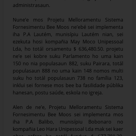
administrasaun.
Nune’e mos Projetu Melloramentu Sistema
Fornesimentu Bee Moos ne’ebé sei implementa
iha P.A Lautém, munisípiu Lautém nian, sei
ezekuta hosi kompañia May Moco Unipessoal
Lda, ho totál orsamentu $ 636,480.50. projetu
ne’e sei kobre suku Parlamento ho uma kain
150 no nia populasaun 882, suku Pairara, totál
populasaun 888 no uma kain 148 nomos multi
suku ho totál populasaun 738 no família 123,
inklui sei fornese mos bee ba fasilidade públika
hanesan, postu saúde, eskola no igreja.
Alen de ne’e, Projetu Melloramentu Sistema
Fornesimentu Bee Moos sei implementa mos
iha P.A Balibo, munisípiu Bobonaro no
kompañia Leo Hara Unipessoal Lda mak sei kaer