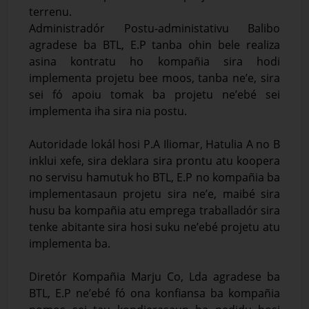
terrenu.
Administradór Postu-administativu Balibo
agradese ba BTL, E.P tanba ohin bele realiza
asina kontratu ho kompañia sira hodi
implementa projetu bee moos, tanba ne’e, sira
sei fó apoiu tomak ba projetu ne’ebé sei
implementa iha sira nia postu.
Autoridade lokál hosi P.A Iliomar, Hatulia A no B
inklui xefe, sira deklara sira prontu atu koopera
no servisu hamutuk ho BTL, E.P no kompañia ba
implementasaun projetu sira ne’e, maibé sira
husu ba kompañia atu emprega traballadór sira
tenke abitante sira hosi suku ne’ebé projetu atu
implementa ba.
Diretór Kompañia Marju Co, Lda agradese ba
BTL, E.P ne’ebé fó ona konfiansa ba kompañia