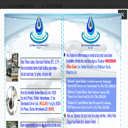
info@btl.tl
3311539
Apoiu Kliente: 8002000
X
BTL,E.P
Nutisia