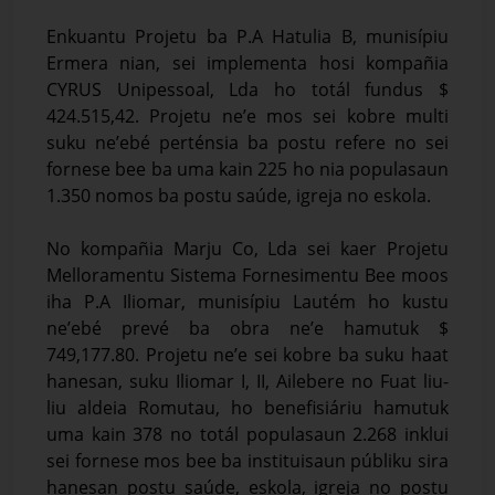
Enkuantu Projetu ba P.A Hatulia B, munisípiu
Ermera nian, sei implementa hosi kompañia
CYRUS Unipessoal, Lda ho totál fundus $
424.515,42. Projetu ne’e mos sei kobre multi
suku ne’ebé perténsia ba postu refere no sei
fornese bee ba uma kain 225 ho nia populasaun
1.350 nomos ba postu saúde, igreja no eskola.
No kompañia Marju Co, Lda sei kaer Projetu
Melloramentu Sistema Fornesimentu Bee moos
iha P.A Iliomar, munisípiu Lautém ho kustu
ne’ebé prevé ba obra ne’e hamutuk $
749,177.80. Projetu ne’e sei kobre ba suku haat
hanesan, suku Iliomar I, II, Ailebere no Fuat liu-
liu aldeia Romutau, ho benefisiáriu hamutuk
uma kain 378 no totál populasaun 2.268 inklui
sei fornese mos bee ba instituisaun públiku sira
hanesan postu saúde, eskola, igreja no postu