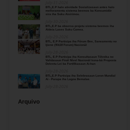
July-31-2026
BTL,E.P halo atividade Sosializasaun antes halo
melloramentu sistema beemos ba Konsumidór
sira iha Suku Aisirimou.
July-30-2026
BTL,E.P ba observa projetu sistema beemos iha
Aldeia Lases Suku Camea.
July-29-2026
BTL, E.P Partisipa iha Fórum Bee, Saneamentu no
Ijiene (𝑊𝐴𝑆𝐻 Forum) Nasionál
July-28-2026
BTL, E.P Partisipa iha Konsultasaun Téknika no
Validasaun Finál Nível Nasionál kona-bá Proposta
Dekretu Lei ba Fortifikasaun Ai-han
July-28-2026
BTL,E.P Partisipa iha Selebrasaun Loron Mundial
Ai - Parapa iha Lagoa Bemalae.
July-28-2026
Arquivo
» 2026
» 2025