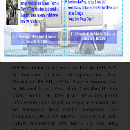
BTL, E.P: Selebrasaun Kontratu ba
Implementasaun Projetu Melloramentu Sistema
Bee iha PA Lima
Média_BTL, E.P
14-Marsu-2025
Díli, 14/03/2025, Prezidente Komisaun Ezekutiva
(KE) Bee Timor-Leste, Empreza Públika (BTL, E.P),
Sr. Gustavo da Cruz, akompaña hosi Vise-
Prezidente KE BTL, E.P ba Asuntu Korporativu,
Sr. Manuel Tomás Amaral de Carvalho, Diretór
DOM, Diretór DEI, DAF, Jestór RP & GIS, Jestór
Infraestrutura no Legál ho ekipa, asina kontratu
ho kompañia lima ne’ebé kompostu hosi
kompañia JOHJU BIA MUAS II Unipessoal, Lda,
CYRUS Unipessoal, Lda, Marju Co, Lda, May