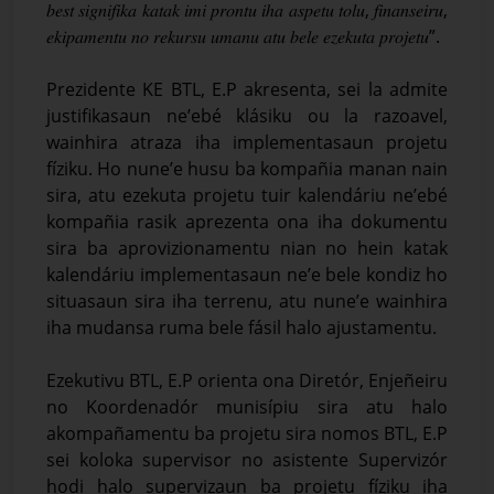
𝑏𝑒𝑠𝑡 𝑠𝑖𝑔𝑛𝑖𝑓𝑖𝑘𝑎 𝑘𝑎𝑡𝑎𝑘 𝑖𝑚𝑖 𝑝𝑟𝑜𝑛𝑡𝑢 𝑖ℎ𝑎 𝑎𝑠𝑝𝑒𝑡𝑢 𝑡𝑜𝑙𝑢, 𝑓𝑖𝑛𝑎𝑛𝑠𝑒𝑖𝑟𝑢,
𝑒𝑘𝑖𝑝𝑎𝑚𝑒𝑛𝑡𝑢 𝑛𝑜 𝑟𝑒𝑘𝑢𝑟𝑠𝑢 𝑢𝑚𝑎𝑛𝑢 𝑎𝑡𝑢 𝑏𝑒𝑙𝑒 𝑒𝑧𝑒𝑘𝑢𝑡𝑎 𝑝𝑟𝑜𝑗𝑒𝑡𝑢”.
Prezidente KE BTL, E.P akresenta, sei la admite
justifikasaun ne’ebé klásiku ou la razoavel,
wainhira atraza iha implementasaun projetu
fíziku. Ho nune’e husu ba kompañia manan nain
sira, atu ezekuta projetu tuir kalendáriu ne’ebé
kompañia rasik aprezenta ona iha dokumentu
sira ba aprovizionamentu nian no hein katak
kalendáriu implementasaun ne’e bele kondiz ho
situasaun sira iha terrenu, atu nune’e wainhira
iha mudansa ruma bele fásil halo ajustamentu.
Ezekutivu BTL, E.P orienta ona Diretór, Enjeñeiru
no Koordenadór munisípiu sira atu halo
akompañamentu ba projetu sira nomos BTL, E.P
sei koloka supervisor no asistente Supervizór
hodi halo supervizaun ba projetu fíziku iha