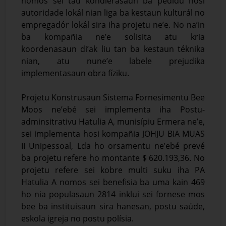
nomos sei tau kondierasaun ba pedidu hosi
autoridade lokál nian liga ba kestaun kulturál no
empregadór lokál sira iha projetu ne’e. No na’in
ba kompañia ne’e solisita atu kria
koordenasaun di’ak liu tan ba kestaun téknika
nian, atu nune’e labele prejudika
implementasaun obra fíziku.
Projetu Konstrusaun Sistema Fornesimentu Bee
Moos ne’ebé sei implementa iha Postu-
adminsitrativu Hatulia A, munisípiu Ermera ne’e,
sei implementa hosi kompañia JOHJU BIA MUAS
II Unipessoal, Lda ho orsamentu ne’ebé prevé
ba projetu refere ho montante $ 620.193,36. No
projetu refere sei kobre multi suku iha PA
Hatulia A nomos sei benefisia ba uma kain 469
ho nia populasaun 2814 inklui sei fornese mos
bee ba instituisaun sira hanesan, postu saúde,
eskola igreja no postu polísia.