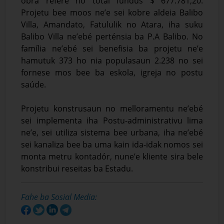
obra refere ho totál fundus $ 677.781,20.
Projetu bee moos ne’e sei kobre aldeia Balibo
Villa, Amandato, Fatululik no Atara, iha suku
Balibo Villa ne’ebé perténsia ba P.A Balibo. No
família ne’ebé sei benefisia ba projetu ne’e
hamutuk 373 ho nia populasaun 2.238 no sei
fornese mos bee ba eskola, igreja no postu
saúde.
Projetu konstrusaun no melloramentu ne’ebé
sei implementa iha Postu-administrativu lima
ne’e, sei utiliza sistema bee urbana, iha ne’ebé
sei kanaliza bee ba uma kain ida-idak nomos sei
monta metru kontadór, nune’e kliente sira bele
konstribui reseitas ba Estadu.
Fahe ba Sosial Media: