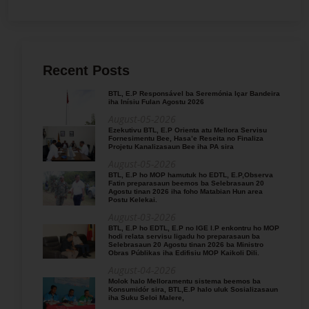
Recent Posts
BTL, E.P Responsável ba Seremónia Içar Bandeira
iha Inísiu Fulan Agostu 2026
August-05-2026
Ezekutivu BTL, E.P Orienta atu Mellora Servisu
Fornesimentu Bee, Hasa’e Reseita no Finaliza
Projetu Kanalizasaun Bee iha PA sira
August-05-2026
BTL, E.P ho MOP hamutuk ho EDTL, E.P,Observa
Fatin preparasaun beemos ba Selebrasaun 20
Agostu tinan 2026 iha foho Matabian Hun area
Postu Kelekai.
August-03-2026
BTL, E.P ho EDTL, E.P no IGE I.P enkontru ho MOP
hodi relata servisu ligadu ho preparasaun ba
Selebrasaun 20 Agostu tinan 2026 ba Ministro
Obras Públikas iha Edifisiu MOP Kaikoli Dili.
August-04-2026
Molok halo Melloramentu sistema beemos ba
Konsumidór sira, BTL,E.P halo uluk Sosializasaun
iha Suku Seloi Malere,