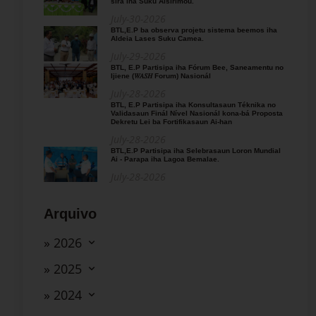
sira iha Suku Aisirimou.
July-30-2026
BTL,E.P ba observa projetu sistema beemos iha
Aldeia Lases Suku Camea.
July-29-2026
BTL, E.P Partisipa iha Fórum Bee, Saneamentu no
Ijiene (𝑊𝐴𝑆𝐻 Forum) Nasionál
July-28-2026
BTL, E.P Partisipa iha Konsultasaun Téknika no
Validasaun Finál Nível Nasionál kona-bá Proposta
Dekretu Lei ba Fortifikasaun Ai-han
July-28-2026
BTL,E.P Partisipa iha Selebrasaun Loron Mundial
Ai - Parapa iha Lagoa Bemalae.
July-28-2026
Arquivo
» 2026
» 2025
» 2024