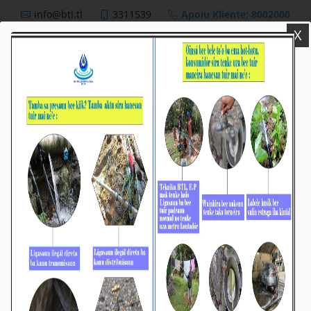
info@btl.tl
3311539
Apoiu Kliente: 8002000
X
BTL,E.P
Nutisia