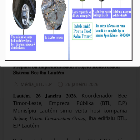
𝐁𝐓𝐋, 𝐄.𝐏: 𝐊𝐨𝐨𝐫𝐝𝐞𝐧𝐚𝐬𝐚𝐮𝐧 𝐡𝐨𝐝𝐢 𝐇𝐚𝐫𝐢𝐢 𝐀𝐫𝐦𝐚𝐳𝐞𝐧 𝐚𝐭𝐮
𝐏𝐫𝐞𝐩𝐚𝐫𝐚 𝐛𝐚 𝐈𝐦𝐩𝐥𝐞𝐦𝐞𝐧𝐭𝐚𝐬𝐚𝐮𝐧 𝐏𝐫𝐨𝐣𝐞𝐭𝐮 𝐊𝐨𝐧𝐬𝐭𝐫𝐮𝐬𝐚𝐮𝐧
𝐒𝐢𝐬𝐭𝐞𝐦𝐚 𝐁𝐞𝐞 𝐢𝐡𝐚 𝐋𝐚𝐮𝐭𝐞́𝐦
Média_BTL, E.P
26-Janeiru-2026
𝐋𝐚𝐮𝐭𝐞́𝐦, 𝟐𝟔 𝐉𝐚𝐧𝐞𝐢𝐫𝐮 𝟐𝟎𝟐𝟔. Koordenadór Bee
Timor-Leste, Empreza Públika (BTL, E.P)
Munisípiu Lautém simu vizita hosi kompañia
𝐵𝑒𝑖𝑗𝑖𝑛𝑔 𝑈𝑟𝑏𝑎𝑛 𝐶𝑜𝑛𝑠𝑡𝑟𝑢𝑐𝑡𝑖𝑜𝑛 𝐺𝑟𝑜𝑢𝑝, iha edifísiu BTL,
E.P Lautém.