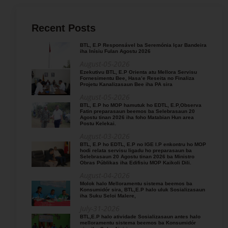
Recent Posts
BTL, E.P Responsável ba Seremónia Içar Bandeira
iha Inísiu Fulan Agostu 2026
August-05-2026
Ezekutivu BTL, E.P Orienta atu Mellora Servisu
Fornesimentu Bee, Hasa’e Reseita no Finaliza
Projetu Kanalizasaun Bee iha PA sira
August-05-2026
BTL, E.P ho MOP hamutuk ho EDTL, E.P,Observa
Fatin preparasaun beemos ba Selebrasaun 20
Agostu tinan 2026 iha foho Matabian Hun area
Postu Kelekai.
August-03-2026
BTL, E.P ho EDTL, E.P no IGE I.P enkontru ho MOP
hodi relata servisu ligadu ho preparasaun ba
Selebrasaun 20 Agostu tinan 2026 ba Ministro
Obras Públikas iha Edifisiu MOP Kaikoli Dili.
August-04-2026
Molok halo Melloramentu sistema beemos ba
Konsumidór sira, BTL,E.P halo uluk Sosializasaun
iha Suku Seloi Malere,
July-31-2026
BTL,E.P halo atividade Sosializasaun antes halo
melloramentu sistema beemos ba Konsumidór