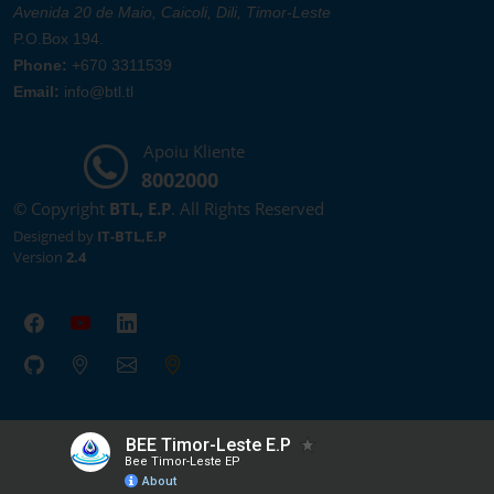
Avenida 20 de Maio, Caicoli, Dili, Timor-Leste
P.O.Box 194.
Phone:
+670 3311539
Email:
info@btl.tl
Apoiu Kliente
8002000
© Copyright
BTL, E.P
. All Rights Reserved
Designed by
IT-BTL,E.P
Version
2.4