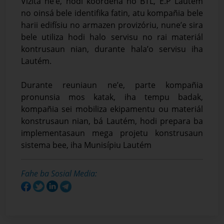
Vizita ne’e, hodi koordena ho BTL, E.P Lautém
no oinsá bele identifika fatin, atu kompañia bele
harii edifísiu no armazen provizóriu, nune’e sira
bele utiliza hodi halo servisu no rai materiál
kontrusaun nian, durante hala’o servisu iha
Lautém.
Durante reuniaun ne’e, parte kompañia
pronunsia mos katak, iha tempu badak,
kompañia sei mobiliza ekipamentu ou materiál
konstrusaun nian, bá Lautém, hodi prepara ba
implementasaun mega projetu konstrusaun
sistema bee, iha Munisípiu Lautém
Fahe ba Sosial Media: