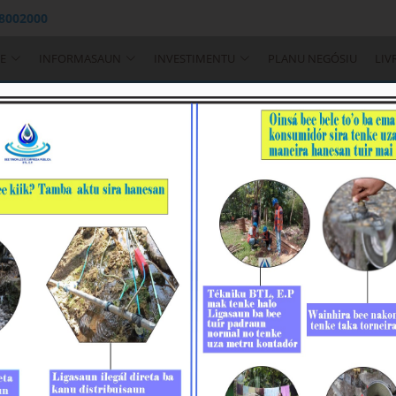
 8002000
E
INFORMASAUN
INVESTIMENTU
PLANU NEGÓSIU
LIV