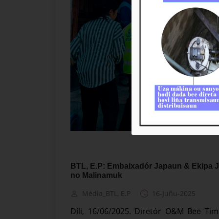
BTL, E.P: Embaixadór Japaun & Ekipa JI
no Malinamuk
Média_BTL, E.P
16-Juñu-2025
Díli, 16/06/2025. Diretór O&M Bee Timo