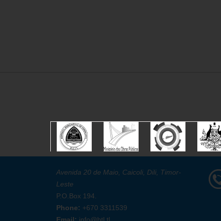
Avenida 20 de Maio, Caicoli, Dili, Timor-
Leste
P.O.Box 194.
Phone:
+670 3311539
Email:
info@btl.tl