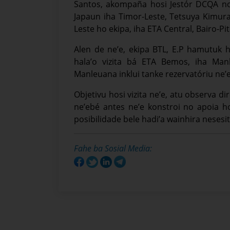
Santos, akompaña hosi Jestór DCQA no 
Japaun iha Timor-Leste, Tetsuya Kimura
Leste ho ekipa, iha ETA Central, Bairo-Pit
Alen de ne’e, ekipa BTL, E.P hamutuk 
hala’o vizita bá ETA Bemos, iha Man
Manleuana inklui tanke rezervatóriu ne’
Objetivu hosi vizita ne’e, atu observa d
ne’ebé antes ne’e konstroi no apoia ho
posibilidade bele hadi’a wainhira nesesit
Fahe ba Sosial Media: