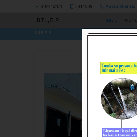
info@btl.tl
3311539
Apoiu Kliente:
BTL,E.P
INISIU
PROFIL
Nutisia