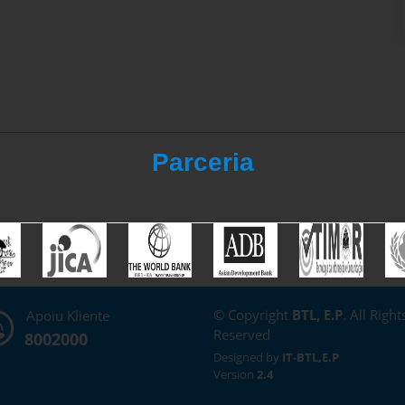
Parceria
© Copyright
BTL, E.P
. All Right
Apoiu Kliente
Reserved
8002000
Designed by
IT-BTL,E.P
Version
2.4