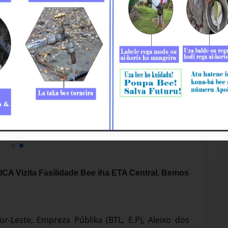
CA Vizita Fasilidade Bee iha ETA Central, Bemos
r-Leste, Empreza Públika (BTL, E.P), Aleixo dos