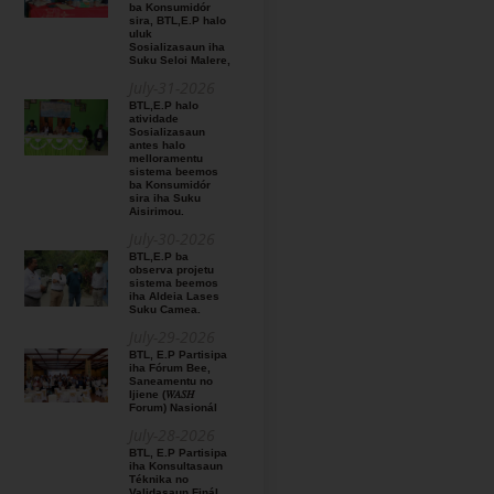
ba Konsumidór
sira, BTL,E.P halo
uluk
Sosializasaun iha
Suku Seloi Malere,
July-31-2026
BTL,E.P halo
atividade
Sosializasaun
antes halo
melloramentu
sistema beemos
ba Konsumidór
sira iha Suku
Aisirimou.
July-30-2026
BTL,E.P ba
observa projetu
sistema beemos
iha Aldeia Lases
Suku Camea.
July-29-2026
BTL, E.P Partisipa
iha Fórum Bee,
Saneamentu no
Ijiene (𝑊𝐴𝑆𝐻
Forum) Nasionál
July-28-2026
BTL, E.P Partisipa
iha Konsultasaun
Téknika no
Validasaun Finál