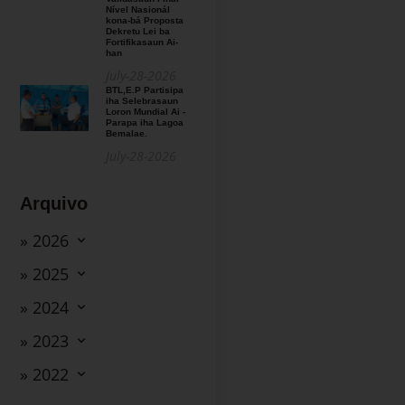
Nível Nasionál
kona-bá Proposta
Dekretu Lei ba
Fortifikasaun Ai-
han
July-28-2026
BTL,E.P Partisipa
iha Selebrasaun
Loron Mundial Ai -
Parapa iha Lagoa
Bemalae.
July-28-2026
Arquivo
» 2026
» 2025
» 2024
» 2023
» 2022