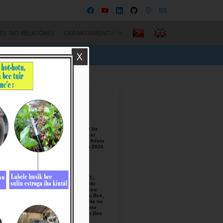
RU NO RELATÓRIU
DEPARTAMENTU
X
Recent Posts
BTL, E.P
Responsável ba
Seremónia Içar
Bandeira iha Inísiu
Fulan Agostu 2026
August-05-
2026
Ezekutivu BTL,
E.P Orienta atu
Mellora Servisu
Fornesimentu Bee,
Hasa’e Reseita no
Finaliza Projetu
Kanalizasaun Bee
iha PA sira