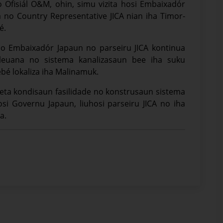
Ofisiál O&M, ohin, simu vizita hosi Embaixadór
 no Country Representative JICA nian iha Timor-
é.
ho Embaixadór Japaun no parseiru JICA kontinua
leuana no sistema kanalizasaun bee iha suku
ebé lokaliza iha Malinamuk.
ireta kondisaun fasilidade no konstrusaun sistema
si Governu Japaun, liuhosi parseiru JICA no iha
a.