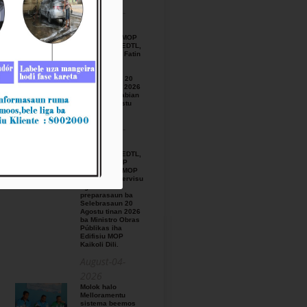
August-05-
2026
BTL, E.P ho MOP
hamutuk ho EDTL,
E.P,Observa Fatin
preparasaun
beemos ba
Selebrasaun 20
Agostu tinan 2026
iha foho Matabian
Hun area Postu
Kelekai.
August-03-
2026
BTL, E.P ho EDTL,
E.P no IGE I.P
enkontru ho MOP
hodi relata servisu
ligadu ho
preparasaun ba
Selebrasaun 20
Agostu tinan 2026
ba Ministro Obras
Públikas iha
Edifisiu MOP
Kaikoli Dili.
August-04-
2026
Molok halo
Melloramentu
sistema beemos