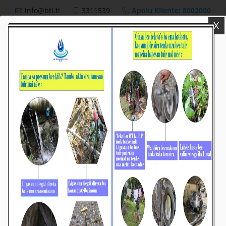
info@btl.tl
3311539
Apoiu Kliente: 8002000
X
BTL,E.P
Nutisia