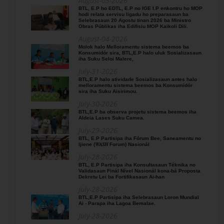
August-03-2026
BTL, E.P ho EDTL, E.P no IGE I.P enkontru ho MOP
hodi relata servisu ligadu ho preparasaun ba
Selebrasaun 20 Agostu tinan 2026 ba Ministro
Obras Públikas iha Edifisiu MOP Kaikoli Dili.
August-04-2026
Molok halo Melloramentu sistema beemos ba
Konsumidór sira, BTL,E.P halo uluk Sosializasaun
iha Suku Seloi Malere,
July-31-2026
BTL,E.P halo atividade Sosializasaun antes halo
melloramentu sistema beemos ba Konsumidór
sira iha Suku Aisirimou.
July-30-2026
BTL,E.P ba observa projetu sistema beemos iha
Aldeia Lases Suku Camea.
July-29-2026
BTL, E.P Partisipa iha Fórum Bee, Saneamentu no
Ijiene (𝑊𝐴𝑆𝐻 Forum) Nasionál
July-28-2026
BTL, E.P Partisipa iha Konsultasaun Téknika no
Validasaun Finál Nível Nasionál kona-bá Proposta
Dekretu Lei ba Fortifikasaun Ai-han
July-28-2026
BTL,E.P Partisipa iha Selebrasaun Loron Mundial
Ai - Parapa iha Lagoa Bemalae.
July-28-2026