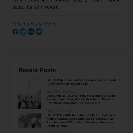
asesu ba fatin refere.
Fahe ba Sosial Media:
Recent Posts
BTL, E.P Responsável ba Seremónia Içar Bandeira
iha Inísiu Fulan Agostu 2026
August-05-2026
Ezekutivu BTL, E.P Orienta atu Mellora Servisu
Fornesimentu Bee, Hasa’e Reseita no Finaliza
Projetu Kanalizasaun Bee iha PA sira
August-05-2026
BTL, E.P ho MOP hamutuk ho EDTL, E.P,Observa
Fatin preparasaun beemos ba Selebrasaun 20
Agostu tinan 2026 iha foho Matabian Hun area
Postu Kelekai.