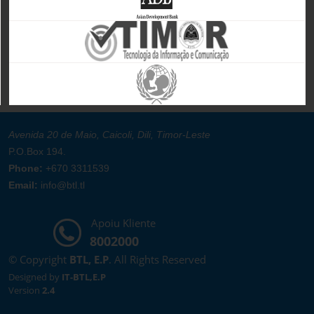
Avenida 20 de Maio, Caicoli, Dili, Timor-Leste
P.O.Box 194.
Phone:
+670 3311539
Email:
info@btl.tl
Apoiu Kliente
8002000
© Copyright
BTL, E.P
. All Rights Reserved
Designed by
IT-BTL,E.P
Version
2.4