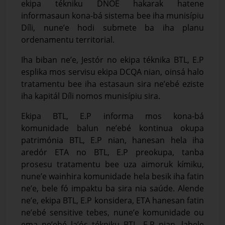
ekipa tékniku DNOE hakarak hatene
informasaun kona-bá sistema bee iha munisípiu
Díli, nune’e hodi submete ba iha planu
ordenamentu territorial.
Iha biban ne’e, Jestór no ekipa téknika BTL, E.P
esplika mos servisu ekipa DCQA nian, oinsá halo
tratamentu bee iha estasaun sira ne’ebé eziste
iha kapitál Díli nomos munisípiu sira.
Ekipa BTL, E.P informa mos kona-bá
komunidade balun ne’ebé kontinua okupa
patrimónia BTL, E.P nian, hanesan hela iha
aredór ETA no BTL, E.P preokupa, tanba
prosesu tratamentu bee uza aimoruk kímiku,
nune’e wainhira komunidade hela besik iha fatin
ne’e, bele fó impaktu ba sira nia saúde. Alende
ne’e, ekipa BTL, E.P konsidera, ETA hanesan fatin
ne’ebé sensitive tebes, nune’e komunidade ou
ema ne’ebé la’ós tékniku BTL, E.P nian, labele