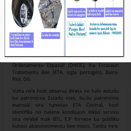
BTL, E.P: DNOE Vizita no Observa Direta ETA
Central iha Bairo-Pité
Média_BTL, E.P
05-Febreiru-2024
Díli, 05/02/2024, iha loron 02 fulan ne’e, Jestór
no ekipa hosi Departamentu Kontrolu
Kualidade no Ambiente (DCQA, sigla portugés)
Bee Timor-Leste, Empreza Públika (BTL, E.P)
simu vizita ekipa tékniku hosi Diresaun Nasionál
Ordenamentu Espasiál (DNOE), iha Estasaun
Tratamentu Bee (ETA, sigla portugés), Bairo-
Pité, Díli.
Vizita ne’e hodi observa direta no halo estudu
ba patrimónia Estadu nian, liu-liu patrimónia
esensiál sira hanesan ETA Central, hodi
identifika no hatene kondisaun inklui servisu
sira ne’ebé mak BTL, E.P fornese ba públiku
liuhosi abanstesimentu bee moos. Tanba ne’e,