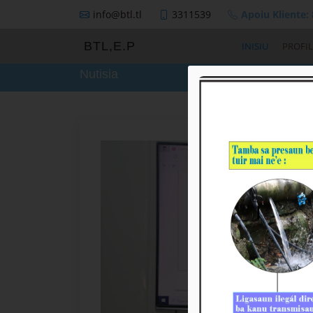
info@btl.tl
3311539
Apoiu Kliente:
BTL,E.P
INISIU
PROFIL
Nutisia