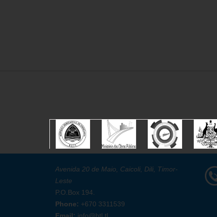
Avenida 20 de Maio, Caicoli, Dili, Timor-
Leste
P.O.Box 194.
Phone:
+670 3311539
Email:
info@btl.tl