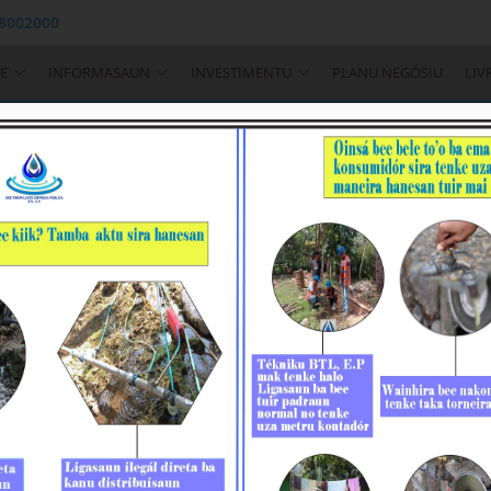
 8002000
E
INFORMASAUN
INVESTIMENTU
PLANU NEGÓSIU
LIV