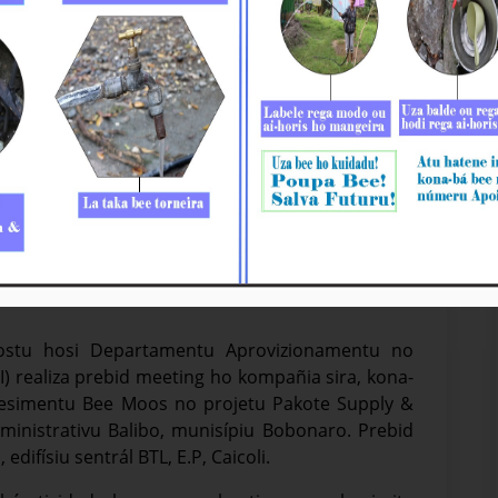
tu Melloramentu Sistema Fornesimentu Bee Moos
nk ba iha Balibo
postu hosi Departamentu Aprovizionamentu no
) realiza prebid meeting ho kompañia sira, kona-
nesimentu Bee Moos no projetu Pakote Supply &
dministrativu Balibo, munisípiu Bobonaro. Prebid
edifísiu sentrál BTL, E.P, Caicoli.