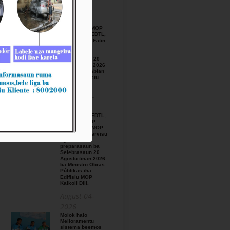
August-05-
2026
BTL, E.P ho MOP
hamutuk ho EDTL,
E.P,Observa Fatin
preparasaun
beemos ba
Selebrasaun 20
Agostu tinan 2026
iha foho Matabian
Hun area Postu
Kelekai.
August-03-
2026
BTL, E.P ho EDTL,
E.P no IGE I.P
enkontru ho MOP
hodi relata servisu
ligadu ho
preparasaun ba
Selebrasaun 20
Agostu tinan 2026
ba Ministro Obras
Públikas iha
Edifisiu MOP
Kaikoli Dili.
August-04-
2026
Molok halo
Melloramentu
sistema beemos