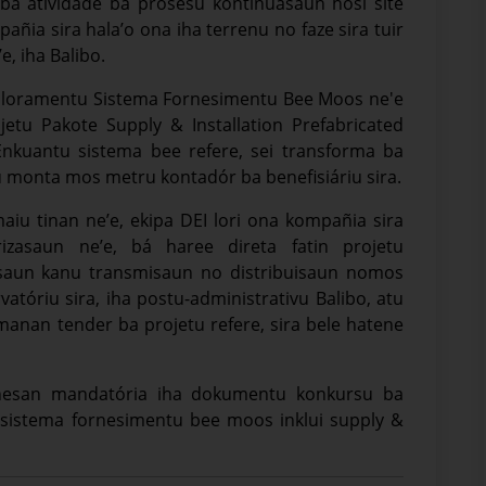
-bá atividade ba prosesu kontinuasaun hosi site
pañia sira hala’o ona iha terrenu no faze sira tuir
, iha Balibo.
lloramentu Sistema Fornesimentu Bee Moos ne'e
etu Pakote Supply & Installation Prefabricated
Enkuantu sistema bee refere, sei transforma ba
ou monta mos metru kontadór ba benefisiáriu sira.
maiu tinan ne’e, ekipa DEI lori ona kompañia sira
izasaun ne’e, bá haree direta fatin projetu
lasaun kanu transmisaun no distribuisaun nomos
vatóriu sira, iha postu-administrativu Balibo, atu
anan tender ba projetu refere, sira bele hatene
hanesan mandatória iha dokumentu konkursu ba
sistema fornesimentu bee moos inklui supply &