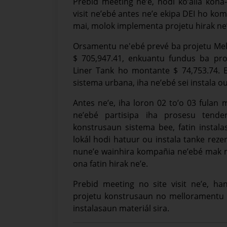
Prebid meeting ne’e, hodi ko’alia kona
visit ne’ebé antes ne’e ekipa DEI ho kom
mai, molok implementa projetu hirak ne’e
Orsamentu ne'ebé prevé ba projetu Me
$ 705,947.41, enkuantu fundus ba proj
Liner Tank ho montante $ 74,753.74. 
sistema urbana, iha ne’ebé sei instala 
Antes ne’e, iha loron 02 to’o 03 fulan 
ne’ebé partisipa iha prosesu tender
konstrusaun sistema bee, fatin insta
lokál hodi hatuur ou instala tanke rezer
nune’e wainhira kompañia ne’ebé mak m
ona fatin hirak ne’e.
Prebid meeting no site visit ne’e, 
projetu konstrusaun no melloramentu 
instalasaun materiál sira.