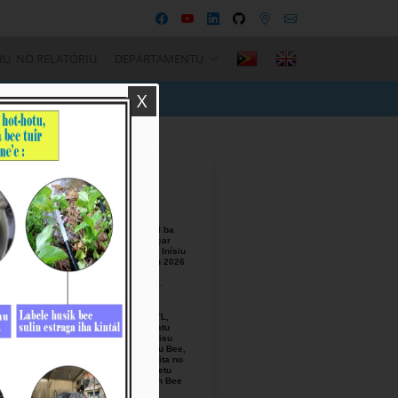
RU NO RELATÓRIU
DEPARTAMENTU
X
Recent Posts
BTL, E.P
Responsável ba
Seremónia Içar
Bandeira iha Inísiu
Fulan Agostu 2026
August-05-
2026
Ezekutivu BTL,
E.P Orienta atu
Mellora Servisu
Fornesimentu Bee,
Hasa’e Reseita no
Finaliza Projetu
Kanalizasaun Bee
iha PA sira