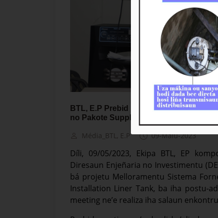
BTL, E.P Prebid Meeting kona-bá Proje
no Pakote Supply & Installation Liner Ta
Média_BTL, E.P
09-Maiu-2023
Díli, 09/05/2023, Ekipa BTL, EP kom
Diresaun Enjeñaria no Investimentu (DEI
bá projetu Melloramentu Sistema For
Installation Liner Tank, ba iha postu-a
meeting ne’e realiza iha salaun enkontru, 