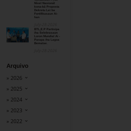
Nível Nasionál
kona-bá Proposta
Dekretu Lei ba
Fortifikasaun Ai-
han
July-28-2026
BTL,E.P Partisipa
iha Selebrasaun
Loron Mundial Ai -
Parapa iha Lagoa
Bemalae.
July-28-2026
Arquivo
» 2026
» 2025
» 2024
» 2023
» 2022