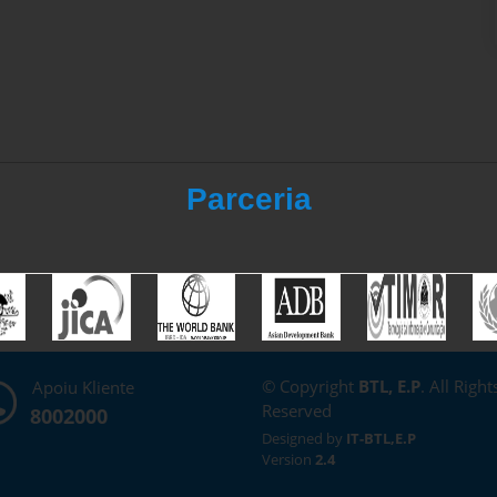
Parceria
© Copyright
BTL, E.P
. All Right
Apoiu Kliente
Reserved
8002000
Designed by
IT-BTL,E.P
Version
2.4