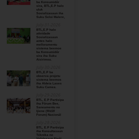
ba Konsumidór
sira, BTL,E.P halo
uluk
Sosializasaun iha
Suku Seloi Malere,
July-31-2026
BTL,E.P halo
atividade
Sosializasaun
antes halo
melloramentu
sistema beemos
ba Konsumidór
sira iha Suku
Aisirimou.
July-30-2026
BTL,E.P ba
observa projetu
sistema beemos
iha Aldeia Lases
Suku Camea.
July-29-2026
BTL, E.P Partisipa
iha Fórum Bee,
Saneamentu no
Ijiene (𝑊𝐴𝑆𝐻
Forum) Nasionál
July-28-2026
BTL, E.P Partisipa
iha Konsultasaun
Téknika no
Validasaun Finál