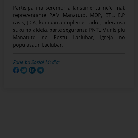
Partisipa iha seremónia lansamentu ne'e mak
reprezentante PAM Manatuto, MOP, BTL, E.P
rasik, JICA, kompañia implementadór, lideransa
suku no aldeia, parte seguransa PNTL Munisípiu
Manatuto no Postu Laclubar, Igreja no
populasaun Laclubar.
Fahe ba Sosial Media:
Recent Posts
BTL, E.P Responsável ba Seremónia Içar Bandeira
iha Inísiu Fulan Agostu 2026
August-05-2026
Ezekutivu BTL, E.P Orienta atu Mellora Servisu