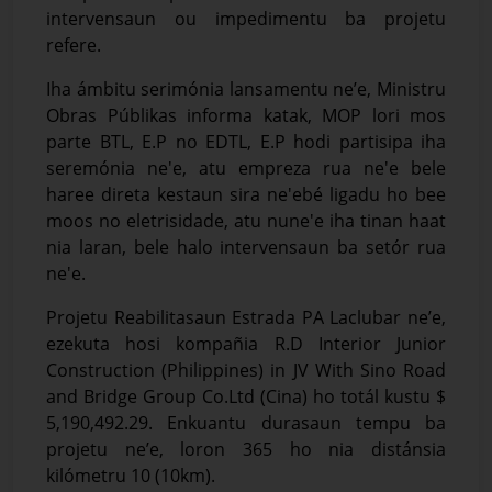
intervensaun ou impedimentu ba projetu
refere.
Iha ámbitu serimónia lansamentu ne’e, Ministru
Obras Públikas informa katak, MOP lori mos
parte BTL, E.P no EDTL, E.P hodi partisipa iha
seremónia ne'e, atu empreza rua ne'e bele
haree direta kestaun sira ne'ebé ligadu ho bee
moos no eletrisidade, atu nune'e iha tinan haat
nia laran, bele halo intervensaun ba setór rua
ne'e.
Projetu Reabilitasaun Estrada PA Laclubar ne’e,
ezekuta hosi kompañia R.D Interior Junior
Construction (Philippines) in JV With Sino Road
and Bridge Group Co.Ltd (Cina) ho totál kustu $
5,190,492.29. Enkuantu durasaun tempu ba
projetu ne’e, loron 365 ho nia distánsia
kilómetru 10 (10km).