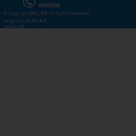
8002000
© Copyright
BTL, E.P
. All Rights Reserved
Designed by
IT-BTL,E.P
Version
2.4