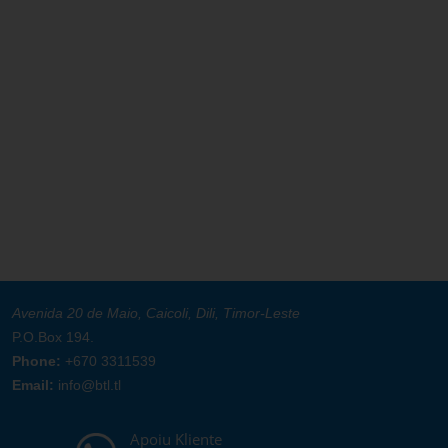
Avenida 20 de Maio, Caicoli, Dili, Timor-Leste
P.O.Box 194.
Phone:
+670 3311539
Email:
info@btl.tl
Apoiu Kliente