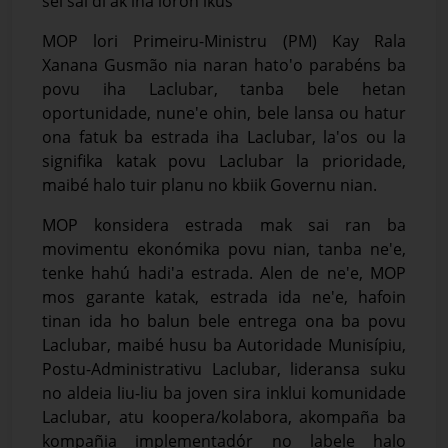
sei sai di'ak iha loron ikus
MOP lori Primeiru-Ministru (PM) Kay Rala
Xanana Gusmão nia naran hato'o parabéns ba
povu iha Laclubar, tanba bele hetan
oportunidade, nune'e ohin, bele lansa ou hatur
ona fatuk ba estrada iha Laclubar, la'os ou la
signifika katak povu Laclubar la prioridade,
maibé halo tuir planu no kbiik Governu nian.
MOP konsidera estrada mak sai ran ba
movimentu ekonómika povu nian, tanba ne'e,
tenke hahú hadi'a estrada. Alen de ne'e, MOP
mos garante katak, estrada ida ne'e, hafoin
tinan ida ho balun bele entrega ona ba povu
Laclubar, maibé husu ba Autoridade Munisípiu,
Postu-Administrativu Laclubar, lideransa suku
no aldeia liu-liu ba joven sira inklui komunidade
Laclubar, atu koopera/kolabora, akompaña ba
kompañia implementadór no labele halo