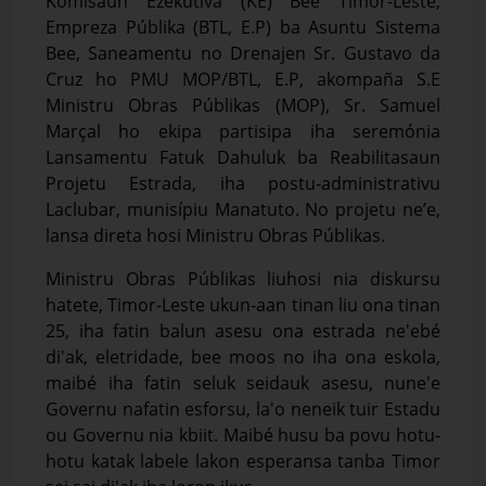
Komisaun Ezekutiva (KE) Bee Timor-Leste,
Empreza Públika (BTL, E.P) ba Asuntu Sistema
Bee, Saneamentu no Drenajen Sr. Gustavo da
Cruz ho PMU MOP/BTL, E.P, akompaña S.E
Ministru Obras Públikas (MOP), Sr. Samuel
Marçal ho ekipa partisipa iha seremónia
Lansamentu Fatuk Dahuluk ba Reabilitasaun
Projetu Estrada, iha postu-administrativu
Laclubar, munisípiu Manatuto. No projetu ne’e,
lansa direta hosi Ministru Obras Públikas.
Ministru Obras Públikas liuhosi nia diskursu
hatete, Timor-Leste ukun-aan tinan liu ona tinan
25, iha fatin balun asesu ona estrada ne'ebé
di'ak, eletridade, bee moos no iha ona eskola,
maibé iha fatin seluk seidauk asesu, nune'e
Governu nafatin esforsu, la'o neneik tuir Estadu
ou Governu nia kbiit. Maibé husu ba povu hotu-
hotu katak labele lakon esperansa tanba Timor