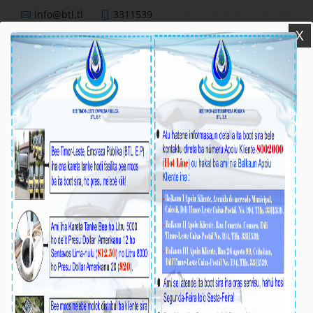
info@btl.tl
3311539
Apoiu Kliente: 8002000
X
BTL,E.P
Nutisia