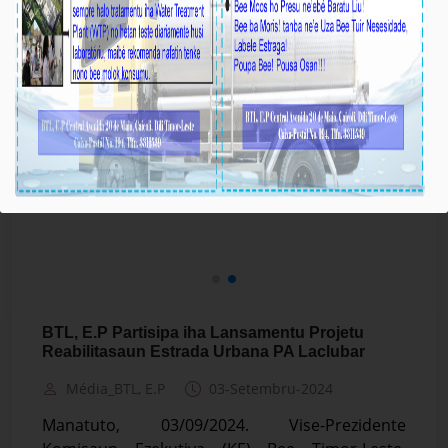
BTL, E.P Partisipa iha Lansamentu Projetu
Reabilitasaun Estrada Urbana PA Laclubar
Média_BTL, E.P
03-Setembru-2024
Manatuto, 03/09/2024. Vise-Prezidente