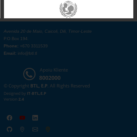
Avenida 20 de Maio, Caicoli, Dili, Timor-Leste
P.O.Box 194.
Phone:
+670 3311539
Email:
info@btl.tl
Apoiu Kliente
8002000
© Copyright
BTL, E.P
. All Rights Reserved
Designed by
IT-BTL,E.P
Version
2.4