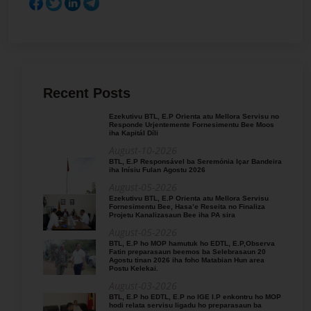
Recent Posts
Ezekutivu BTL, E.P Orienta atu Mellora Servisu no
Responde Urjentemente Fornesimentu Bee Moos
iha Kapitál Díli
August-10-2026
BTL, E.P Responsável ba Seremónia Içar Bandeira
iha Inísiu Fulan Agostu 2026
August-05-2026
Ezekutivu BTL, E.P Orienta atu Mellora Servisu
Fornesimentu Bee, Hasa’e Reseita no Finaliza
Projetu Kanalizasaun Bee iha PA sira
August-05-2026
BTL, E.P ho MOP hamutuk ho EDTL, E.P,Observa
Fatin preparasaun beemos ba Selebrasaun 20
Agostu tinan 2026 iha foho Matabian Hun area
Postu Kelekai.
August-03-2026
BTL, E.P ho EDTL, E.P no IGE I.P enkontru ho MOP
hodi relata servisu ligadu ho preparasaun ba