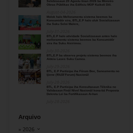
Selebrasaun 20 Agostu tinan 2026 ba Ministro
Obras Públikas iha Edifisiu MOP Kaikoli Dili.
August-04-2026
Molok halo Melloramentu sistema beemos ba
Konsumidór sira, BTL,E.P halo uluk Sosializasaun
iha Suku Seloi Malere,
July-31-2026
BTL,E.P halo atividade Sosializasaun antes halo
melloramentu sistema beemos ba Konsumidór
sira iha Suku Aisirimou.
July-30-2026
BTL,E.P ba observa projetu sistema beemos iha
Aldeia Lases Suku Camea.
July-29-2026
BTL, E.P Partisipa iha Fórum Bee, Saneamentu no
Ijiene (𝑊𝐴𝑆𝐻 Forum) Nasionál
July-28-2026
BTL, E.P Partisipa iha Konsultasaun Téknika no
Validasaun Finál Nível Nasionál kona-bá Proposta
Dekretu Lei ba Fortifikasaun Ai-han
July-28-2026
Arquivo
» 2026