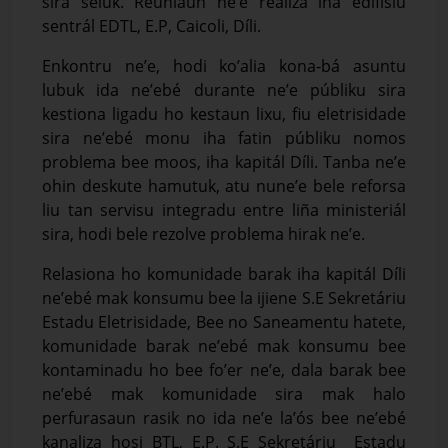
sira seluk. Reuniaun ne’e realiza iha edifísiu
sentrál EDTL, E.P, Caicoli, Díli.
Enkontru ne’e, hodi ko’alia kona-bá asuntu
lubuk ida ne’ebé durante ne’e públiku sira
kestiona ligadu ho kestaun lixu, fiu eletrisidade
sira ne’ebé monu iha fatin públiku nomos
problema bee moos, iha kapitál Díli. Tanba ne’e
ohin deskute hamutuk, atu nune’e bele reforsa
liu tan servisu integradu entre liña ministeriál
sira, hodi bele rezolve problema hirak ne’e.
Relasiona ho komunidade barak iha kapitál Díli
ne’ebé mak konsumu bee la ijiene S.E Sekretáriu
Estadu Eletrisidade, Bee no Saneamentu hatete,
komunidade barak ne’ebé mak konsumu bee
kontaminadu ho bee fo’er ne’e, dala barak bee
ne’ebé mak komunidade sira mak halo
perfurasaun rasik no ida ne’e la’ós bee ne’ebé
kanaliza hosi BTL, E.P. S.E Sekretáriu Estadu