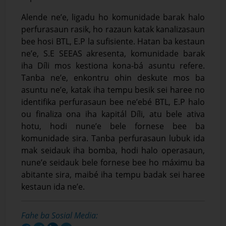
Alende ne’e, ligadu ho komunidade barak halo
perfurasaun rasik, ho razaun katak kanalizasaun
bee hosi BTL, E.P la sufisiente. Hatan ba kestaun
ne’e, S.E SEEAS akresenta, komunidade barak
iha Díli mos kestiona kona-bá asuntu refere.
Tanba ne’e, enkontru ohin deskute mos ba
asuntu ne’e, katak iha tempu besik sei haree no
identifika perfurasaun bee ne’ebé BTL, E.P halo
ou finaliza ona iha kapitál Díli, atu bele ativa
hotu, hodi nune’e bele fornese bee ba
komunidade sira. Tanba perfurasaun lubuk ida
mak seidauk iha bomba, hodi halo operasaun,
nune’e seidauk bele fornese bee ho máximu ba
abitante sira, maibé iha tempu badak sei haree
kestaun ida ne’e.
Fahe ba Sosial Media: