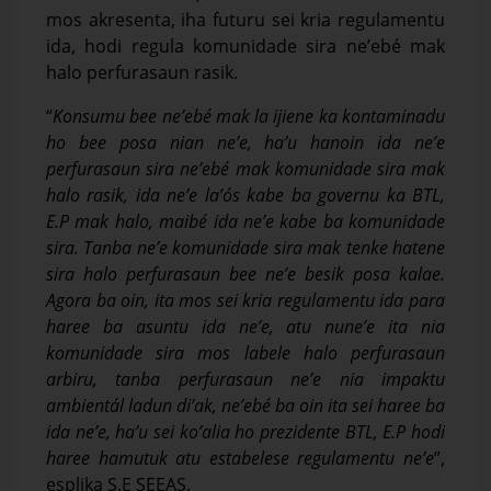
mos akresenta, iha futuru sei kria regulamentu
ida, hodi regula komunidade sira ne’ebé mak
halo perfurasaun rasik.
“
Konsumu bee ne’ebé mak la ijiene ka kontaminadu
ho bee posa nian ne’e, ha’u hanoin ida ne’e
perfurasaun sira ne’ebé mak komunidade sira mak
halo rasik, ida ne’e la’ós kabe ba governu ka BTL,
E.P mak halo, maibé ida ne’e kabe ba komunidade
sira. Tanba ne’e komunidade sira mak tenke hatene
sira halo perfurasaun bee ne’e besik posa kalae.
Agora ba oin, ita mos sei kria regulamentu ida para
haree ba asuntu ida ne’e, atu nune’e ita nia
komunidade sira mos labele halo perfurasaun
arbiru, tanba perfurasaun ne’e nia impaktu
ambientál ladun di’ak, ne’ebé ba oin ita sei haree ba
ida ne’e, ha’u sei ko’alia ho prezidente BTL, E.P hodi
haree hamutuk atu estabelese regulamentu ne’e
”,
esplika S.E SEEAS.