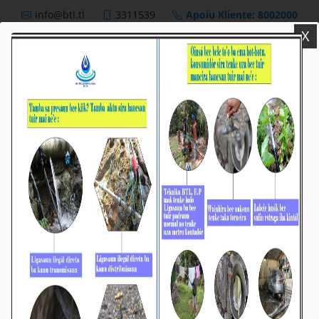
info@btl.tl
3311539
Apoiu Kliente: 8002000
X
BTL,E.P
Nutisia