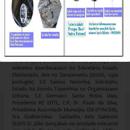
BTL, E.P Partisipa iha Enkontru Koordenasaun
hodi Deskute Kestaun Bee Moos, Eletrisidade
no Lixu iha Díli
Média_BTL, E.P
27-Jullu -2023
Díli, 27/07/2023. Vise-Prezidente Komisaun
Ezekutiva (KE) Bee Timor-Leste, Empreza Públika
(BTL, E.P) ba Asuntu Sistema Bee, Saneamentu
no Drenajen, Sr. Gustavo da Cruz, partisipa iha
enkontru koordenasaun ho Sekretáriu Estadu
Eletrisidade, Bee no Saneamentu (SEEAS, sigla
portugés), S.E Santos Noronha, Sekretáriu
Estadu ba Asuntu Toponímia no Organizasaun
Urbana, S.E Germano Santa Brites Dias,
Prezidente KE EDTL, E.P, Sr. Paulo da Silva,
Prezidente Autoridade Munisípiu Díli (PAM-Díli),
Sra. Guilhermina Saldanha, Xefe Gabinete
SEEAS Sr. Júlio Gonçalves no entidade relevante