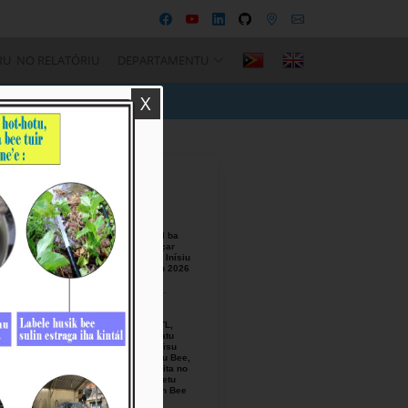
RU NO RELATÓRIU
DEPARTAMENTU
X
Recent Posts
BTL, E.P
Responsável ba
Seremónia Içar
Bandeira iha Inísiu
Fulan Agostu 2026
August-05-
2026
Ezekutivu BTL,
E.P Orienta atu
Mellora Servisu
Fornesimentu Bee,
Hasa’e Reseita no
Finaliza Projetu
Kanalizasaun Bee
iha PA sira