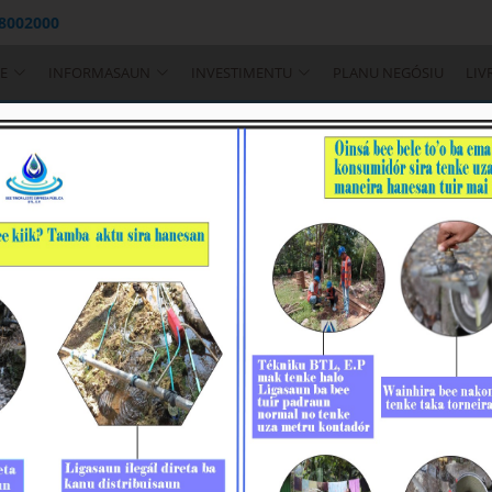
 8002000
E
INFORMASAUN
INVESTIMENTU
PLANU NEGÓSIU
LIV