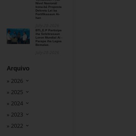
Nível Nasionál
kona-bá Proposta
Dekretu Lei ba
Fortifikasaun Ai-
han
July-28-2026
BTL,E.P Partisipa
iha Selebrasaun
Loron Mundial Ai -
Parapa iha Lagoa
Bemalae.
July-28-2026
Arquivo
» 2026
» 2025
» 2024
» 2023
» 2022