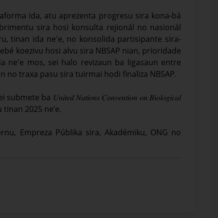
taforma ida, atu aprezenta progresu sira kona-bá
rimentu sira hosi konsulta rejionál no nasionál
, tinan ida ne'e, no konsolida partisipante sira-
ebé koezivu hosi alvu sira NBSAP nian, prioridade
a ne'e mos, sei halo revizaun ba ligasaun entre
an no traxa pasu sira tuirmai hodi finaliza NBSAP.
𝑡𝑒𝑑 𝑁𝑎𝑡𝑖𝑜𝑛𝑠 𝐶𝑜𝑛𝑣𝑒𝑛𝑡𝑖𝑜𝑛 𝑜𝑛 𝐵𝑖𝑜𝑙𝑜𝑔𝑖𝑐𝑎𝑙
bru tinan 2025 ne’e.
vernu, Empreza Públika sira, Akadémiku, ONG no