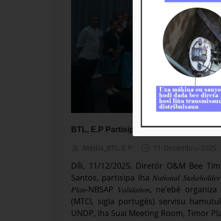
BTL, E.P Partisipa iha 𝑁𝑎𝑡𝑖𝑜𝑛𝑎𝑙 𝑆𝑡𝑎𝑘𝑒ℎ𝑜𝑙𝑑𝑒𝑟 𝑊
Média_BTL, E.P
11-Dezembru-2025
Díli, 11/12/2025. Diretór O&M Bee Timo
Santos, partisipa iha 𝑁𝑎𝑡𝑖𝑜𝑛𝑎𝑙 𝑆𝑡𝑎𝑘𝑒ℎ𝑜𝑙𝑑𝑒𝑟 𝑊𝑜𝑟𝑘𝑠ℎ
𝑃𝑙𝑎𝑛-NBSAP 𝑉𝑎𝑙𝑖𝑑𝑎𝑡𝑖𝑜𝑛, ne’ebé 
(MTCI, sigla portugés) servisu hamu
UNDP, iha Suai Meeting Room, Timor Plaz