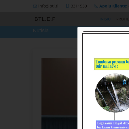
info@btl.tl
3311539
Apoiu Kliente:
BTL,E.P
INISIU
PROFIL
Nutisia