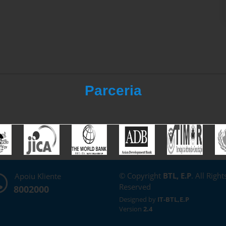
Parceria
© Copyright
BTL, E.P
. All Right
Apoiu Kliente
Reserved
8002000
Designed by
IT-BTL,E.P
Version
2.4