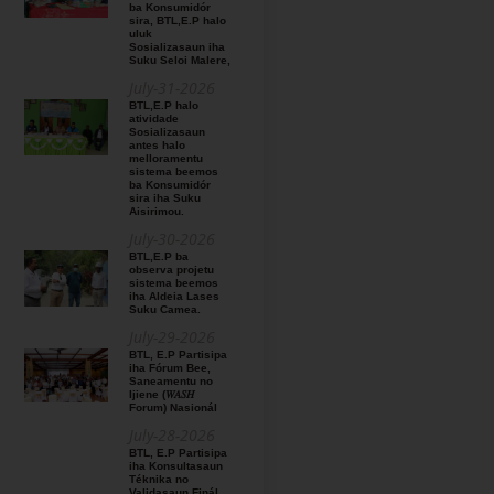
ba Konsumidór
sira, BTL,E.P halo
uluk
Sosializasaun iha
Suku Seloi Malere,
July-31-2026
BTL,E.P halo
atividade
Sosializasaun
antes halo
melloramentu
sistema beemos
ba Konsumidór
sira iha Suku
Aisirimou.
July-30-2026
BTL,E.P ba
observa projetu
sistema beemos
iha Aldeia Lases
Suku Camea.
July-29-2026
BTL, E.P Partisipa
iha Fórum Bee,
Saneamentu no
Ijiene (𝑊𝐴𝑆𝐻
Forum) Nasionál
July-28-2026
BTL, E.P Partisipa
iha Konsultasaun
Téknika no
Validasaun Finál