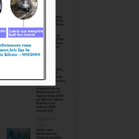
August-05-
2026
BTL, E.P ho MOP
hamutuk ho EDTL,
E.P,Observa Fatin
preparasaun
beemos ba
Selebrasaun 20
Agostu tinan 2026
iha foho Matabian
Hun area Postu
Kelekai.
August-03-
2026
BTL, E.P ho EDTL,
E.P no IGE I.P
enkontru ho MOP
hodi relata servisu
ligadu ho
preparasaun ba
Selebrasaun 20
Agostu tinan 2026
ba Ministro Obras
Públikas iha
Edifisiu MOP
Kaikoli Dili.
August-04-
2026
Molok halo
Melloramentu
sistema beemos