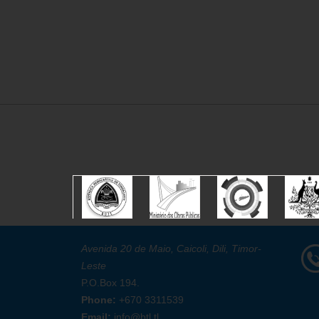
Avenida 20 de Maio, Caicoli, Dili, Timor-
Leste
P.O.Box 194.
Phone:
+670 3311539
Email:
info@btl.tl