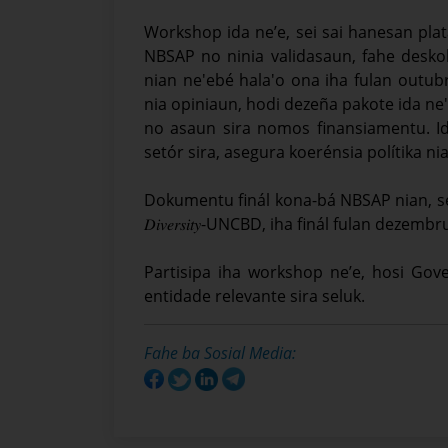
Workshop ida ne’e, sei sai hanesan pla
NBSAP no ninia validasaun, fahe deskob
nian ne'ebé hala'o ona iha fulan outubru
nia opiniaun, hodi dezeña pakote ida ne'
no asaun sira nomos finansiamentu. Id
setór sira, asegura koerénsia polítika ni
Dokumentu finál kona-bá NBSAP nian, sei submete ba 𝑈𝑛
𝐷𝑖𝑣𝑒𝑟𝑠𝑖𝑡𝑦-UNCBD, iha finál fulan dezem
Partisipa iha workshop ne’e, hosi Go
entidade relevante sira seluk.
Fahe ba Sosial Media: