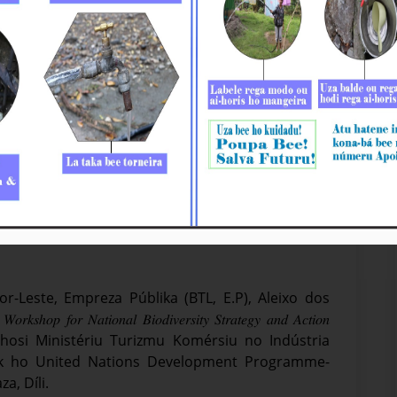
𝑜𝑟𝑘𝑠ℎ𝑜𝑝 𝑓𝑜𝑟 NBSAP 𝑉𝑎𝑙𝑖𝑑𝑎𝑡𝑖𝑜𝑛
r-Leste, Empreza Públika (BTL, E.P), Aleixo dos
𝑜𝑝 𝑓𝑜𝑟 𝑁𝑎𝑡𝑖𝑜𝑛𝑎𝑙 𝐵𝑖𝑜𝑑𝑖𝑣𝑒𝑟𝑠𝑖𝑡𝑦 𝑆𝑡𝑟𝑎𝑡𝑒𝑔𝑦 𝑎𝑛𝑑 𝐴𝑐𝑡𝑖𝑜𝑛
organiza hosi Ministériu Turizmu Komérsiu no Indústria
tuk ho United Nations Development Programme-
a, Díli.