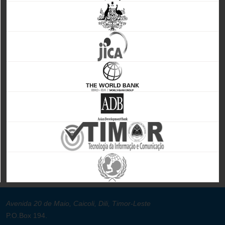
Avenida 20 de Maio, Caicoli, Dili, Timor-Leste
P.O.Box 194.