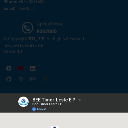
Phone:
+670 3311539
Email:
info@btl.tl
Apoiu Kliente
8002000
© Copyright
BTL, E.P
. All Rights Reserved
Designed by
IT-BTL,E.P
Version
2.4