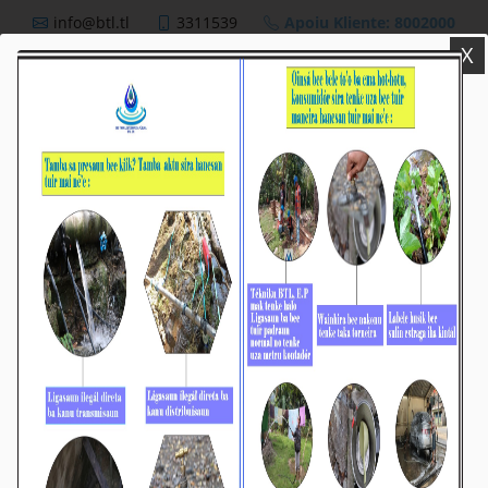
info@btl.tl
3311539
Apoiu Kliente: 8002000
X
BTL,E.P
Nutisia