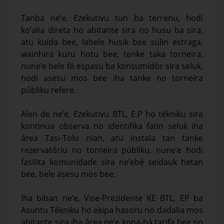
Tanba ne’e, Ezekutivu tun ba terrenu, hodi
ko’alia direta ho abitante sira no husu ba sira,
atu kuida bee, labele husik bee sulin estraga,
wainhira kuru hotu bee, tenke taka torneira,
nune’e bele fó espasu ba konsumidór sira seluk,
hodi asesu mos bee iha tanke no torneira
públiku refere.
Alen de ne’e, Ezekutivu BTL, E.P ho tékniku sira
kontinua observa no identifika fatin seluk iha
área Tasi-Tolu nian, atu instala tan tanke
rezervatóriu no torneira públiku, nune’e hodi
fasilita komunidade sira ne’ebé seidauk hetan
bee, bele asesu mos bee.
Iha biban ne’e, Vise-Prezidente KE BTL, EP ba
Asuntu Tékniku ho ekipa hasoru no dadalia mos
abitante sira iha área ne’e kona-bá tarifa bee no