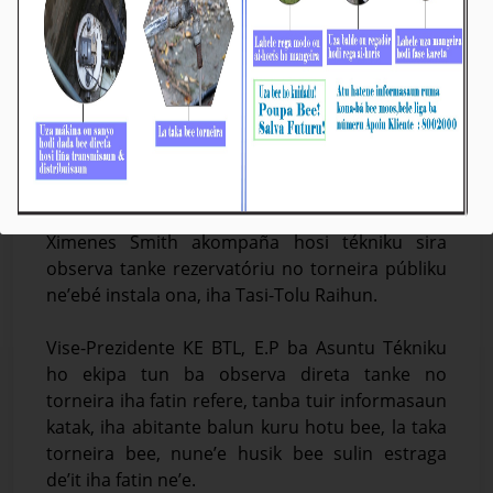
BTL, E.P Observa bee no Identifika Fatin hodi
Instala tan Tanke Rezervatóriu Públiku iha Tasi-
Tolu
Média_BTL, E.P
03-Janeiru-2025
Díli, 03/01/2025. Vise-Prezidente Komisaun
Ezekutiva (KE) Bee Timor-Leste, Empreza Públika
(BTL, EP) ba Asuntu Tékniku, Sr. José Filipe
Ximenes Smith akompaña hosi tékniku sira
observa tanke rezervatóriu no torneira públiku
ne’ebé instala ona, iha Tasi-Tolu Raihun.
Vise-Prezidente KE BTL, E.P ba Asuntu Tékniku
ho ekipa tun ba observa direta tanke no
torneira iha fatin refere, tanba tuir informasaun
katak, iha abitante balun kuru hotu bee, la taka
torneira bee, nune’e husik bee sulin estraga
de’it iha fatin ne’e.