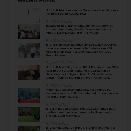
Recent Posts
BTL, E.P Responsável ba Seremónia Içar Bandeira
iha Inísiu Fulan Agostu 2026
August-05-2026
Ezekutivu BTL, E.P Orienta atu Mellora Servisu
Fornesimentu Bee, Hasa’e Reseita no Finaliza
Projetu Kanalizasaun Bee iha PA sira
August-05-2026
BTL, E.P ho MOP hamutuk ho EDTL, E.P,Observa
Fatin preparasaun beemos ba Selebrasaun 20
Agostu tinan 2026 iha foho Matabian Hun area
Postu Kelekai.
August-03-2026
BTL, E.P ho EDTL, E.P no IGE I.P enkontru ho MOP
hodi relata servisu ligadu ho preparasaun ba
Selebrasaun 20 Agostu tinan 2026 ba Ministro
Obras Públikas iha Edifisiu MOP Kaikoli Dili.
August-04-2026
Molok halo Melloramentu sistema beemos ba
Konsumidór sira, BTL,E.P halo uluk Sosializasaun
iha Suku Seloi Malere,
July-31-2026
BTL,E.P halo atividade Sosializasaun antes halo
melloramentu sistema beemos ba Konsumidór
sira iha Suku Aisirimou.
July-30-2026
BTL,E.P ba observa projetu sistema beemos iha