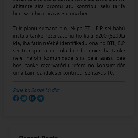
abitante sira prontu atu kontribui selu tarifa
bee, wainhira sira asesu ona bee.
Tuir planu semana oin, ekipa BTL, E.P sei hahú
instala tanke rezervatóriu ho litru 5200 (5200L)
ida, iha fatin ne’ebé identifikadu ona no BTL, E.P
sei transporta ou tula bee ba enxe iha tanke
ne’e, hafoin komunidade sira bele asesu bee
hosi tanke rezervatóriu refere no konsumidór
uma kain ida-idak sei kontribui sentavus 10.
Fahe ba Sosial Media: