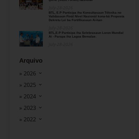
July-28-2026
BTL, E.P Partisipa iha Konsultasaun Téknika no
Validasaun Finál Nível Nasionál kona-bá Proposta
Dekretu Lei ba Fortifikasaun Ai-han
July-28-2026
BTL,E.P Partisipa iha Selebrasaun Loron Mundial
Ai - Parapa iha Lagoa Bemalae.
July-28-2026
Arquivo
» 2026
» 2025
» 2024
» 2023
» 2022