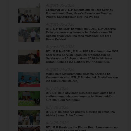
August-05-2026
Ezekutivu BTL, E.P Orienta atu Mellora Servisu
Fornesimentu Bee, Hasa’e Reseita no Finaliza
Projetu Kanalizasaun Bee iha PA sira
August-05-2026
BTL, E.P ho MOP hamutuk ho EDTL, E.P,Observa
Fatin preparasaun beemos ba Selebrasaun 20
Agostu tinan 2026 iha foho Matabian Hun area
Postu Kelekai.
August-03-2026
BTL, E.P ho EDTL, E.P no IGE I.P enkontru ho MOP
hodi relata servisu ligadu ho preparasaun ba
Selebrasaun 20 Agostu tinan 2026 ba Ministro
Obras Públikas iha Edifisiu MOP Kaikoli Dili.
August-04-2026
Molok halo Melloramentu sistema beemos ba
Konsumidór sira, BTL,E.P halo uluk Sosializasaun
iha Suku Seloi Malere,
July-31-2026
BTL,E.P halo atividade Sosializasaun antes halo
melloramentu sistema beemos ba Konsumidór
sira iha Suku Aisirimou.
July-30-2026
BTL,E.P ba observa projetu sistema beemos iha
Aldeia Lases Suku Camea.
July-29-2026
BTL, E.P Partisipa iha Fórum Bee, Saneamentu no
Ijiene (𝑊𝐴𝑆𝐻 Forum) Nasionál