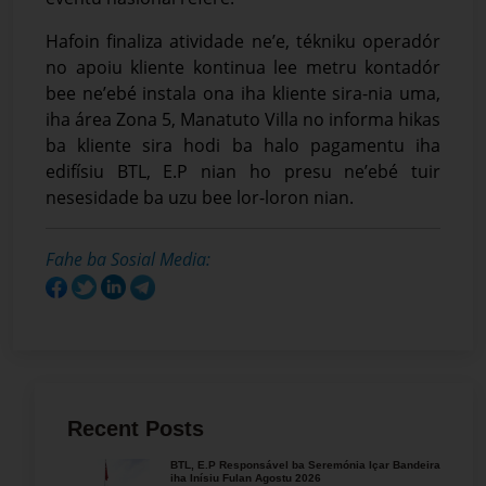
Hafoin finaliza atividade ne’e, tékniku operadór
no apoiu kliente kontinua lee metru kontadór
bee ne’ebé instala ona iha kliente sira-nia uma,
iha área Zona 5, Manatuto Villa no informa hikas
ba kliente sira hodi ba halo pagamentu iha
edifísiu BTL, E.P nian ho presu ne’ebé tuir
nesesidade ba uzu bee lor-loron nian.
Fahe ba Sosial Media:
Recent Posts
BTL, E.P Responsável ba Seremónia Içar Bandeira
iha Inísiu Fulan Agostu 2026