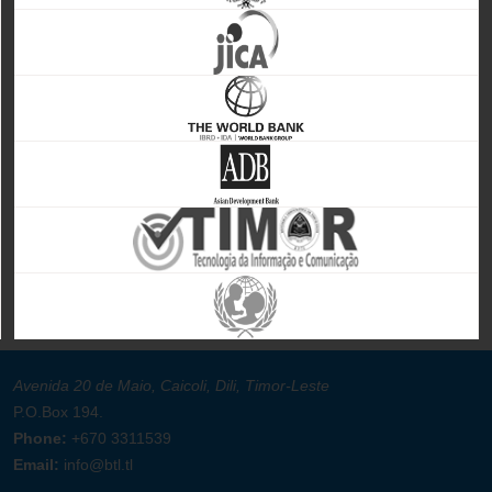
Avenida 20 de Maio, Caicoli, Dili, Timor-Leste
P.O.Box 194.
Phone:
+670 3311539
Email:
info@btl.tl