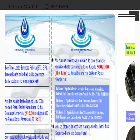
info@btl.tl
3311539
Apoiu Kliente: 8002000
X
BTL,E.P
Nutisia