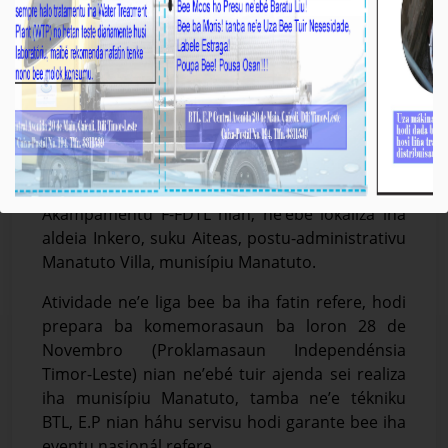
BTL, E.P Manatuto Halo Ligasaun Bee hodi
Prepara ba Komemorasaun Loron 28
Novermbru nian
Média_BTL, E.P
11-Outobru-2022
Manatuto, 11/10/2022, Tékniku Operadór (T.O)
Bee Timor-Leste, Empreza Públika (BTL, E.P),
munisípiu Manatuto halo ligasaun bee ba
Akampamentu F-FDTL nian, ne’ebé lokaliza iha
aldeia Inkero, suku Aiteas, postu-administrativu
Manatuto Villa, munisípiu Manatuto.
Atividade ne’e liga bee ba iha fatin refere, hodi
prepara ba komemorasaun ba loron 28 de
Novembro (Proklamasaun Independénsia
Timor-Leste) nian ne’ebé tuir ajenda sei realiza
iha munisípiu Manatuto, tamba ne’e tékniku
BTL, E.P nian háhu servisu hodi garante bee iha
eventu nasionál refere.