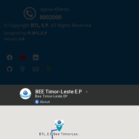
Apoiu Kliente
8002000
© Copyright
BTL, E.P
. All Rights Reserved
Designed by
IT-BTL,E.P
Version
2.4